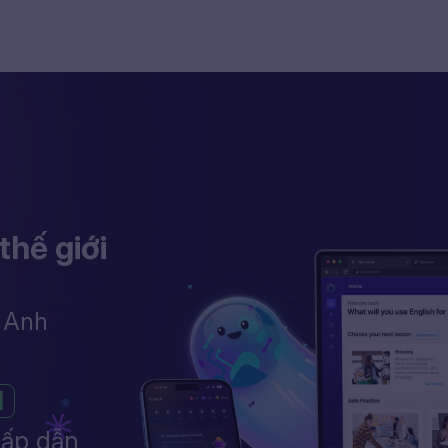
thế giới
g Anh
N
hấp dẫn