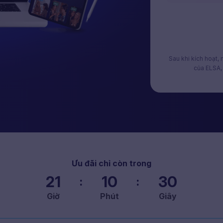
Sau khi kích hoạt,
của ELSA, 
Ưu đãi chỉ còn trong
21
10
29
:
:
Giờ
Phút
Giây