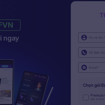
T
FVN
i ngay
Chọn gói 
Premium 
chỉ:
8.800