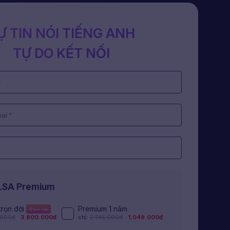
Ự TIN NÓI TIẾNG ANH
TỰ DO KẾT NỐI
ELSA Premium
trọn đời
Premium 1 năm
Best Seller
.000đ
3.800.000đ
chỉ:
2.745.000đ
1.049.000đ