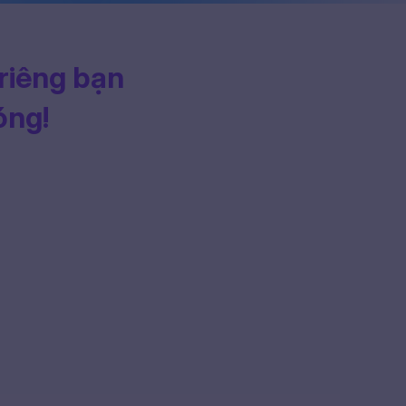
 riêng bạn
óng!