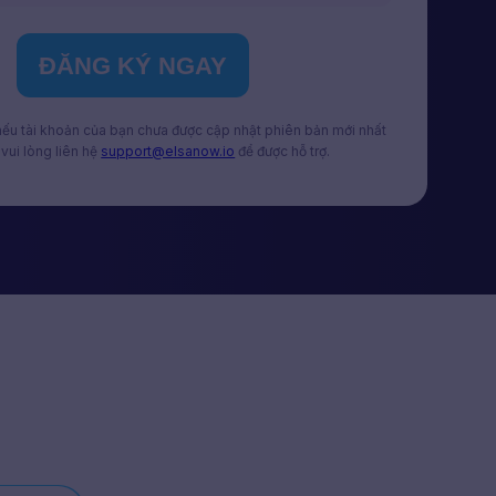
ĐĂNG KÝ NGAY
 nếu tài khoản của bạn chưa được cập nhật phiên bản mới nhất
vui lòng liên hệ
support@elsanow.io
để được hỗ trợ.