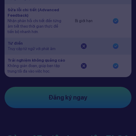
Sửa lỗi chi tiết (Advanced
Feedback)
Nhận phản hồi chi tiết đến từng
Bị giới hạn
âm tiết theo thời gian thực để
tiến bộ nhanh hơn.
Từ điển
Truy cập từ ngữ với phát âm
Trải nghiệm không quảng cáo
Không gián đoạn, giúp bạn tập
trung tối đa vào việc học.
Đăng ký ngay