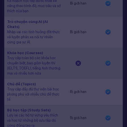
Kế hoạch học tập được thiết kế
Bị giới hạn
riêng theo trình độ, mục tiêu và sở
thích của bạn.
Trò chuyện cùng AI (AI
Chats)
Nhập vai các tình huống đời thực
Bị giới hạn
và luyện phản xạ nói tự nhiên
cùng gia sư AI.
Khóa học (Courses)
Truy cập toàn bộ các khóa học
chuyên biệt, bao gồm luyện thi
(IELTS, TOEFL), tiếng Anh thương
mại và nhiều hơn nữa.
Chủ đề (Topics)
Truy cập đầy đủ thư viện bài học
Bị giới hạn
phong phú với nhiều chủ đề thực
tế.
Bộ học tập (Study Sets)
Lưu lại các bộ từ vựng yêu thích
Bị giới hạn
và học từ những bộ sưu tập do
cộng đồng tạo ra.