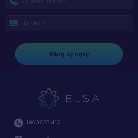
Số điện thoại *
Họ tên *
Đăng ký ngay
1900 633 413