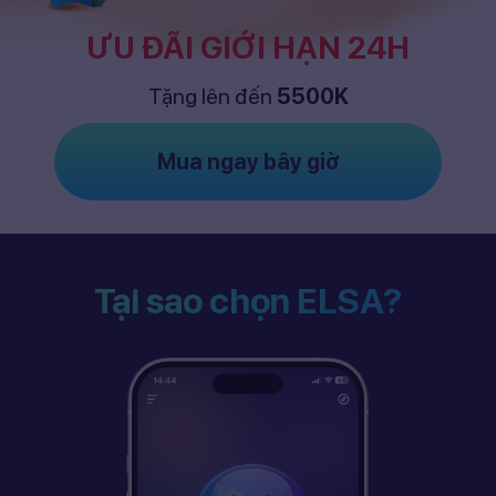
ƯU ĐÃI GIỚI HẠN 24H
Tặng lên đến
5500K
Mua ngay bây giờ
Tại sao chọn ELSA?