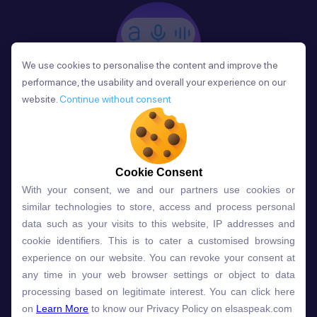
We use cookies to personalise the content and improve the
We use cookies to personalise the content and improve the
performance, the usability and overall your experience on our
performance, the usability and overall your experience on our
website.
website.
Continue without consent
Continue without consent
Phản Hồi
Sau mỗi bài học, người học nhận phản hồi về phát
âm và ngữ pháp ngay lập tức, giúp cải thiện kỹ năng
và tiến bộ nhanh chóng.
Cookie Consent
Cookie Consent
With your consent, we and our partners use cookies or
With your consent, we and our partners use cookies or
similar technologies to store, access and process personal
similar technologies to store, access and process personal
data such as your visits to this website, IP addresses and
data such as your visits to this website, IP addresses and
Lựa chọn gói học ELSA dành
cookie identifiers. This is to cater a customised browsing
cookie identifiers. This is to cater a customised browsing
experience on our website. You can revoke your consent at
experience on our website. You can revoke your consent at
cho bạn
any time in your web browser settings or object to data
any time in your web browser settings or object to data
processing based on legitimate interest. You can click here
processing based on legitimate interest. You can click here
on
on
Learn More
Learn More
to know our Privacy Policy on elsaspeak.com
to know our Privacy Policy on elsaspeak.com