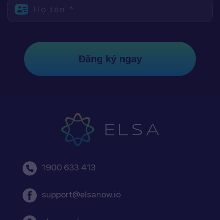
Họ tên *
Đăng ký ngay
1900 633 413
support@elsanow.io