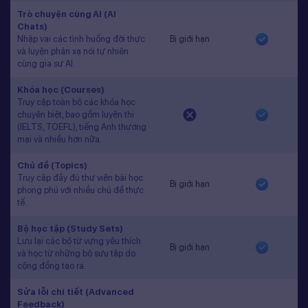
Trò chuyện cùng AI (AI
Chats)
Nhập vai các tình huống đời thực
Bị giới hạn
và luyện phản xạ nói tự nhiên
cùng gia sư AI.
Khóa học (Courses)
Truy cập toàn bộ các khóa học
chuyên biệt, bao gồm luyện thi
(IELTS, TOEFL), tiếng Anh thương
mại và nhiều hơn nữa.
Chủ đề (Topics)
Truy cập đầy đủ thư viện bài học
Bị giới hạn
phong phú với nhiều chủ đề thực
tế.
Bộ học tập (Study Sets)
Lưu lại các bộ từ vựng yêu thích
Bị giới hạn
và học từ những bộ sưu tập do
cộng đồng tạo ra.
Sửa lỗi chi tiết (Advanced
Feedback)