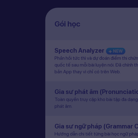
Gói học
Speech Analyzer
NEW
Phản hồi tức thì và dự đoán điểm thi chứ
quốc tế sau mỗi bài luyện nói. Đã chính t
bản App thay vì chỉ có trên Web.
Gia sư phát âm (Pronunciat
Toàn quyền truy cập kho bài tập đa dạng 
phát âm.
Gia sư ngữ pháp (Grammar 
Hướng dẫn chi tiết từng bài học ngữ pháp