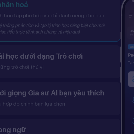
 nhân hoá
 học tập phù hợp và chỉ dành riêng cho bạn
 thống phân tích và tạo lộ trình học riêng biệt cho mỗi
iao tiếp thực tế nhanh chóng và hiệu quả
i học dưới dạng Trò chơi
ững trò chơi thú vị
 khô khan, từ đó tạo ra một môi trường học tập đầy động lực và hứng thú.
ới giọng Gia sư AI bạn yêu thích
ù hợp do chính bạn lựa chọn
ặc nữ theo sở thích.
gữ điệu tự nhiên và cải thiện khả năng nghe – nói hiệu quả hơn.
song ngữ