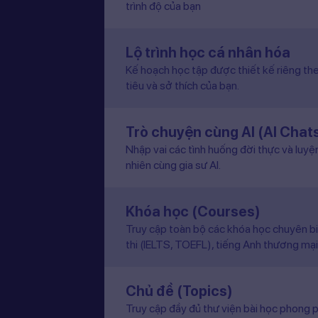
trình độ của bạn
Lộ trình học cá nhân hóa
Kế hoạch học tập được thiết kế riêng the
tiêu và sở thích của bạn.
Trò chuyện cùng AI (AI Chat
Nhập vai các tình huống đời thực và luyệ
nhiên cùng gia sư AI.
Khóa học (Courses)
Truy cập toàn bộ các khóa học chuyên b
thi (IELTS, TOEFL), tiếng Anh thương mại
Chủ đề (Topics)
Truy cập đầy đủ thư viện bài học phong p