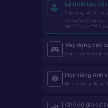
Lộ trình học cá
Xây dựng một kế hoạch
Các câu hỏi đầu vào giúp hệ
người, nâng cao khả năng g
Xây dựng các bà
Biến việc học thành nh
Các bài học được thiết kế dưới dạng trò chơi tương tác có điểm số, cấp độ và bảng thành tích, giúp việc học trở nên thú vị và không còn
Học tiếng Anh v
Học với giọng điệu ph
Bạn có thể lựa chọn giọng tiếng Anh Mỹ (US) hoặc tiếng Anh Anh (UK), cùng với giọng nam ho
Việc học với giọng phù hợp giúp bạn làm quen với cách phát âm chuẩn, n
Chế độ gia sư 