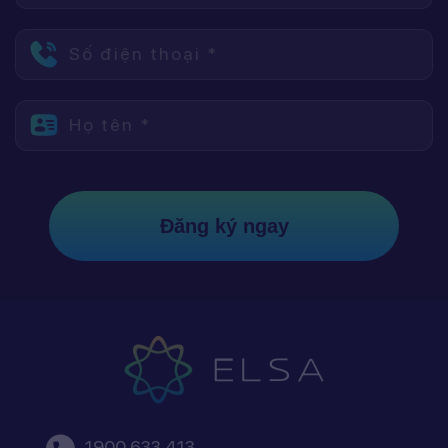
Số điện thoại *
Họ tên *
Đăng ký ngay
1900 633 413