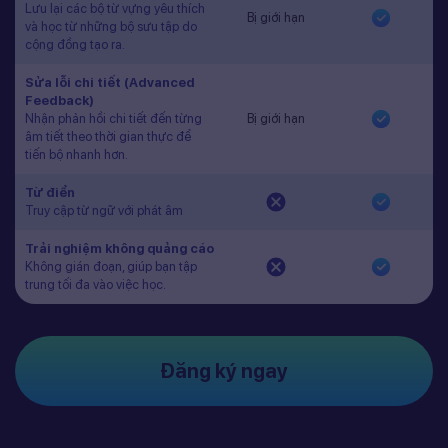
Lưu lại các bộ từ vựng yêu thích
Bị giới hạn
và học từ những bộ sưu tập do
cộng đồng tạo ra.
Sửa lỗi chi tiết (Advanced
Feedback)
Nhận phản hồi chi tiết đến từng
Bị giới hạn
âm tiết theo thời gian thực để
tiến bộ nhanh hơn.
Từ điển
Truy cập từ ngữ với phát âm
Trải nghiệm không quảng cáo
Không gián đoạn, giúp bạn tập
trung tối đa vào việc học.
Đăng ký ngay