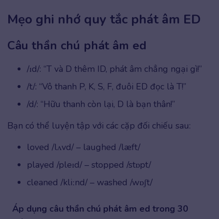
Mẹo ghi nhớ quy tắc phát âm ED
Câu thần chú phát âm ed
/ɪd/: “T và D thêm ID, phát âm chẳng ngại gì!”
/t/: “Vô thanh P, K, S, F, đuôi ED đọc là T!”
/d/: “Hữu thanh còn lại, D là bạn thân!”
Bạn có thể luyện tập với các cặp đối chiếu sau:
loved /lʌvd/ – laughed /læft/
played /pleɪd/ – stopped /stɒpt/
cleaned /kliːnd/ – washed /wɒʃt/
Áp dụng câu thần chú phát âm ed trong 30