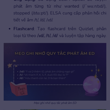
phát âm từng từ như wanted (/ˈwɑːn.tɪd/),
stopped (/stɑːpt/). ELSA cung cấp phản hồi chi
tiết về âm /t/, /d/, /ɪd/.
Flashcard
: Tạo flashcard trên Quizlet, phân
loại từ theo
/ɪd/, /t/, /d/
và luyện tập hàng ngày.
Mẹo ghi nhớ quy tắc phát âm ED