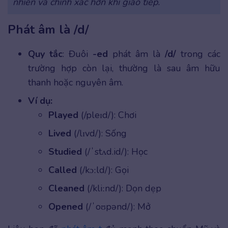
nhiên và chính xác hơn khi giao tiếp.
Phát âm là /d/
Quy tắc
: Đuôi
-ed
phát âm là
/d/
trong các
trường hợp còn lại, thường là sau âm hữu
thanh hoặc nguyên âm.
Ví dụ:
Played
(/pleɪd/): Chơi
Lived
(/lɪvd/): Sống
Studied
(/ˈstʌd.id/): Học
Called
(/kɔːld/): Gọi
Cleaned
(/kliːnd/): Dọn dẹp
Opened
(/ˈoʊpənd/): Mở