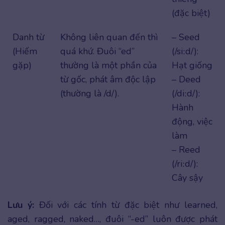
(đặc biệt)
Danh từ
Không liên quan đến thì
– Seed
(Hiếm
quá khứ. Đuôi “ed”
(/siːd/):
gặp)
thường là một phần của
Hạt giống
từ gốc, phát âm độc lập
– Deed
(thường là /d/).
(/diːd/):
Hành
động, việc
làm
– Reed
(/riːd/):
Cây sậy
Lưu ý:
Đối với các tính từ đặc biệt như learned,
aged, ragged, naked…, đuôi “-ed” luôn được phát