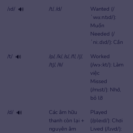
/ɪd/
/t/, /d/
Wanted (/
🔊
ˈwɑːn.tɪd/):
Muốn
Needed (/
ˈniː.dɪd/): Cần
/t/
/p/, /k/, /s/, /f/, /ʃ/,
Worked
🔊
/tʃ/, /θ/
(/wɝːkt/): Làm
việc
Missed
(/mɪst/): Nhớ,
bỏ lỡ
/d/
Các âm hữu
Played
🔊
thanh còn lại +
(/pleɪd/): Chơi
nguyên âm
Lived (/lɪvd/):