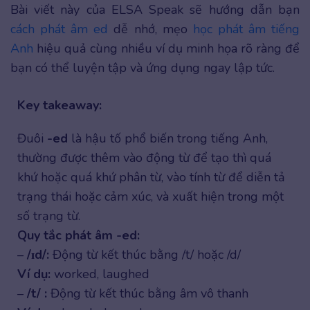
Bài viết này của ELSA Speak sẽ hướng dẫn bạn
cách phát âm ed
dễ nhớ, mẹo
học phát âm tiếng
Anh
hiệu quả cùng nhiều ví dụ minh họa rõ ràng để
bạn có thể luyện tập và ứng dụng ngay lập tức.
Key takeaway:
Đuôi
-ed
là hậu tố phổ biến trong tiếng Anh,
thường được thêm vào động từ để tạo thì quá
khứ hoặc quá khứ phân từ, vào tính từ để diễn tả
trạng thái hoặc cảm xúc, và xuất hiện trong một
số trạng từ.
Quy tắc phát âm -ed:
–
/ɪd/:
Động từ kết thúc bằng /t/ hoặc /d/
Ví dụ:
worked, laughed
–
/t/ :
Động từ kết thúc bằng âm vô thanh