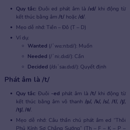
Quy tắc:
Đuôi ed phát âm là
/ɪd/
khi động từ
kết thúc bằng âm
/t/
hoặc
/d/
.
Mẹo dễ nhớ: Tiền – Đô (T – D)
Ví dụ:
Wanted
(/ˈwɑːn.tɪd/): Muốn
Needed
(/ˈniː.dɪd/): Cần
Decided
(/dɪˈsaɪ.dɪd/): Quyết định
Phát âm là /t/
Quy tắc
: Đuôi
-ed
phát âm là
/t/
khi động từ
kết thúc bằng âm vô thanh
/p/, /k/, /s/, /f/, /ʃ/,
/tʃ/, /θ/
.
Mẹo dễ nhớ: Câu thần chú phát âm ed “Thôi
Phủ Kính Sợ Chẳng Sướng” (Th – F – K – P –