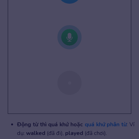
Động từ thì quá khứ hoặc
quá khứ phân từ
: Ví
dụ:
walked
(đã đi),
played
(đã chơi).