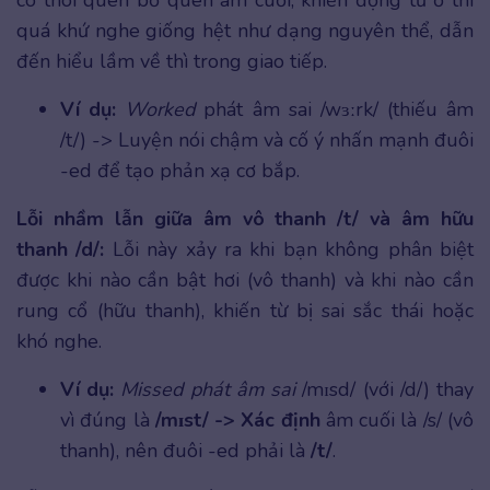
quá khứ nghe giống hệt như dạng nguyên thể, dẫn
đến hiểu lầm về thì trong giao tiếp.
Ví dụ:
Worked
phát âm sai /wɜːrk/ (thiếu âm
/t/) -> Luyện nói chậm và cố ý nhấn mạnh đuôi
-ed để tạo phản xạ cơ bắp.
Lỗi nhầm lẫn giữa âm vô thanh /t/ và âm hữu
thanh /d/:
Lỗi này xảy ra khi bạn không phân biệt
được khi nào cần bật hơi (vô thanh) và khi nào cần
rung cổ (hữu thanh), khiến từ bị sai sắc thái hoặc
khó nghe.
Ví dụ:
Missed phát âm sai
/mɪsd/ (với /d/) thay
vì đúng là
/mɪst/ -> Xác định
âm cuối là /s/ (vô
thanh), nên đuôi -ed phải là
/t/
.