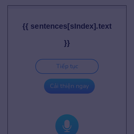
{{ sentences[sIndex].text
}}
Tiếp tục
Cải thiện ngay