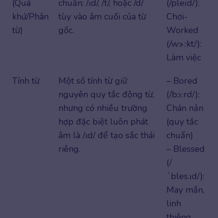
(Quá
chuẩn: /ɪd/, /t/, hoặc /d/
(/pleɪd/):
khứ/Phân
tùy vào âm cuối của từ
Chơi-
từ)
gốc.
Worked
(/wɝːkt/):
Làm việc
Tính từ
Một số tính từ giữ
– Bored
nguyên quy tắc động từ,
(/bɔːrd/):
nhưng có nhiều trường
Chán nản
hợp đặc biệt luôn phát
(quy tắc
âm là /ɪd/ để tạo sắc thái
chuẩn)
riêng.
– Blessed
(/
ˈbles.ɪd/):
May mắn,
linh
thiêng