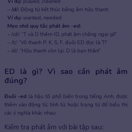
Ví dụ:
played, cleaned
–
/d/:
Động từ kết thúc bằng âm hữu thanh
Ví dụ:
wanted, needed
Mẹo nhớ quy tắc phát âm -ed:
– /ɪd/: “T và D thêm ID, phát âm chẳng ngại gì!”
– /t/: “Vô thanh P, K, S, F, đuôi ED đọc là T!”
– /d/: “Hữu thanh còn lại, D là bạn thân!”
ED là gì? Vì sao cần phát âm
đúng?
Đuôi -ed
là hậu tố phổ biến trong tiếng Anh, được
thêm vào động từ, tính từ, hoặc trạng từ để biểu thị
các ý nghĩa khác nhau:
Kiểm tra phát âm với bài tập sau: