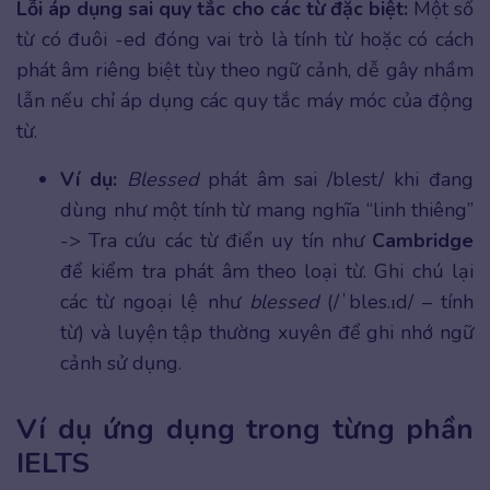
Lỗi áp dụng sai quy tắc cho các từ đặc biệt:
Một số
từ có đuôi -ed đóng vai trò là tính từ hoặc có cách
phát âm riêng biệt tùy theo ngữ cảnh, dễ gây nhầm
lẫn nếu chỉ áp dụng các quy tắc máy móc của động
từ.
Ví dụ:
Blessed
phát âm sai /blest/ khi đang
dùng như một tính từ mang nghĩa “linh thiêng”
-> Tra cứu các từ điển uy tín như
Cambridge
để kiểm tra phát âm theo loại từ. Ghi chú lại
các từ ngoại lệ như
blessed
(/ˈbles.ɪd/ – tính
từ) và luyện tập thường xuyên để ghi nhớ ngữ
cảnh sử dụng.
Ví dụ ứng dụng trong từng phần
IELTS