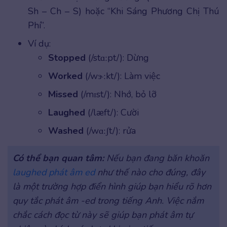
Sh – Ch – S) hoặc “Khi Sáng Phương Chị Thú
Phí”.
Ví dụ:
Stopped
(/stɑːpt/): Dừng
Worked
(/wɝːkt/): Làm việc
Missed
(/mɪst/): Nhớ, bỏ lỡ
Laughed
(/læft/): Cười
Washed
(/wɑːʃt/): rửa
Có thể bạn quan tâm:
Nếu bạn đang băn khoăn
laughed phát âm ed
như thế nào cho đúng, đây
là một trường hợp điển hình giúp bạn hiểu rõ hơn
quy tắc phát âm -ed trong tiếng Anh. Việc nắm
chắc cách đọc từ này sẽ giúp bạn phát âm tự