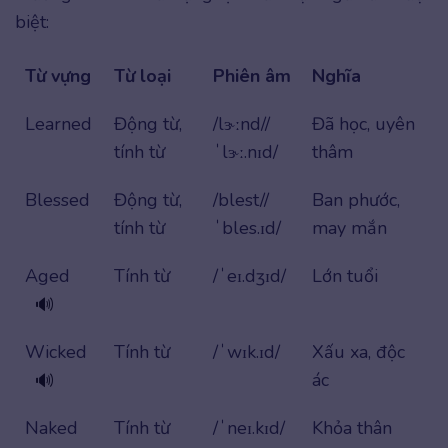
biệt:
Từ vựng
Từ loại
Phiên âm
Nghĩa
Learned
Động từ,
/lɝːnd//
Đã học, uyên
tính từ
ˈlɝː.nɪd/
thâm
Blessed
Động từ,
/blest//
Ban phước,
tính từ
ˈbles.ɪd/
may mắn
Aged
Tính từ
/ˈeɪ.dʒɪd/
Lớn tuổi
🔊
Wicked
Tính từ
/ˈwɪk.ɪd/
Xấu xa, độc
ác
🔊
Naked
Tính từ
/ˈneɪ.kɪd/
Khỏa thân