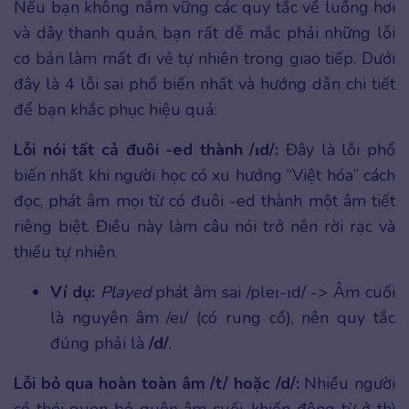
Nếu bạn không nắm vững các quy tắc về luồng hơi
và dây thanh quản, bạn rất dễ mắc phải những lỗi
cơ bản làm mất đi vẻ tự nhiên trong giao tiếp. Dưới
đây là 4 lỗi sai phổ biến nhất và hướng dẫn chi tiết
để bạn khắc phục hiệu quả:
Lỗi nói tất cả đuôi -ed thành /ɪd/:
Đây là lỗi phổ
biến nhất khi người học có xu hướng “Việt hóa” cách
đọc, phát âm mọi từ có đuôi -ed thành một âm tiết
riêng biệt. Điều này làm câu nói trở nên rời rạc và
thiếu tự nhiên.
Ví dụ:
Played
phát âm sai /pleɪ-ɪd/ -> Âm cuối
là nguyên âm /eɪ/ (có rung cổ), nên quy tắc
đúng phải là
/d/
.
Lỗi bỏ qua hoàn toàn âm /t/ hoặc /d/:
Nhiều người
có thói quen bỏ quên âm cuối, khiến động từ ở thì