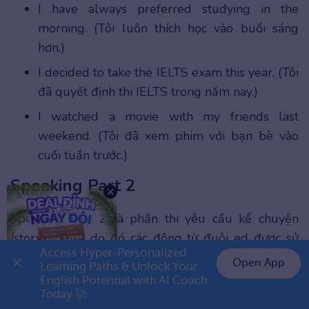
I have always preferred studying in the
morning. (Tôi luôn thích học vào buổi sáng
hơn.)
I decided to take the IELTS exam this year. (Tôi
đã quyết định thi IELTS trong năm nay.)
I watched a movie with my friends last
weekend. (Tôi đã xem phim với bạn bè vào
cuối tuần trước.)
Speaking Part 2
Speaking Part 2 là phần thi yêu cầu kể chuyện
(storytelling), do đó các động từ đuôi ed được sử
Access Hyper-Personalized 
dụng liên tục để thuật lại chuỗi sự kiện, mô tả cảm
Open App
Learning Paths & Unlock Your 
xúc và bối cảnh của câu chuyện trong quá khứ.
English Potential with AI Coach 
Today 🚀
I once attended a wedding that I will never