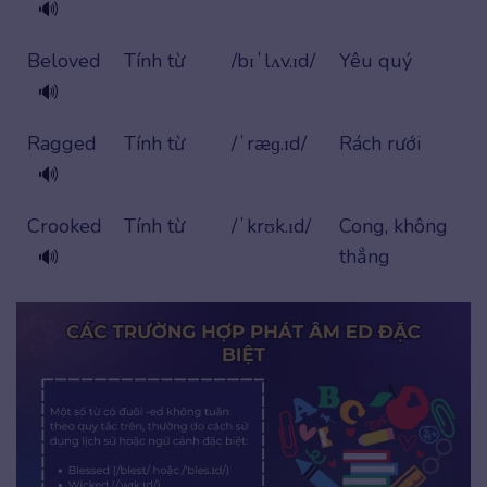
🔊
Beloved
Tính từ
/bɪˈlʌv.ɪd/
Yêu quý
🔊
Ragged
Tính từ
/ˈræɡ.ɪd/
Rách rưới
🔊
Crooked
Tính từ
/ˈkrʊk.ɪd/
Cong, không
thẳng
🔊