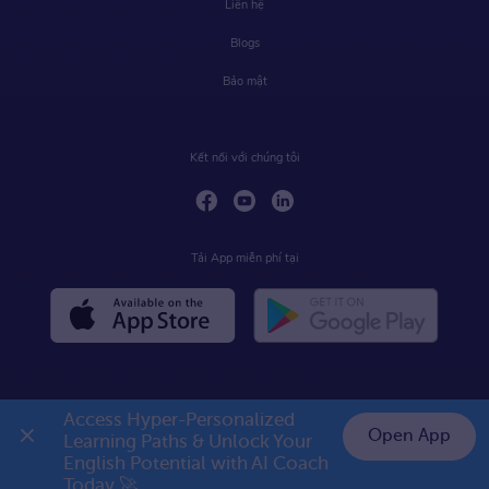
Liên hệ
Blogs
Bảo mật
Kết nối với chúng tôi
Tải App miễn phí tại
Access Hyper-Personalized 
Open App
Learning Paths & Unlock Your 
English Potential with AI Coach 
Today 🚀