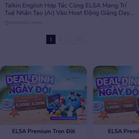
Talkin English Hợp Tác Cùng ELSA Mang Trí
Tuệ Nhân Tạo (Ai) Vào Hoạt Động Giảng Dạy
Và Học Tập
28/10/2022 | Admin
1
2
…
11
ELSA Premium Trọn Đời
ELSA Prem