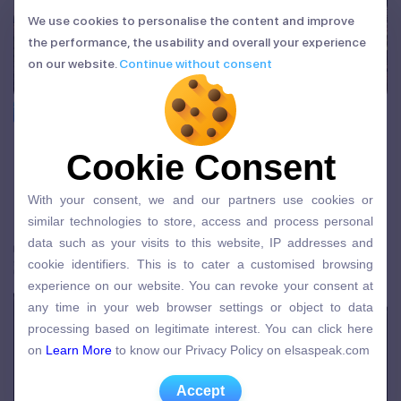
We use cookies to personalise the content and improve
We use cookies to personalise the content and improve
the performance, the usability and overall your experience
the performance, the usability and overall your experience
on our website.
Continue without consent
on our website.
Continue without consent
Tiếng Anh Doanh Nghiệp
5 HÃNG HÀNG KHÔNG TẬN DỤNG CÔNG
Cookie Consent
Cookie Consent
NGHỆ TRÍ TUỆ NHÂN TẠO TRONG NÂNG
CAO KỸ NĂNG PHI HÀNH ĐOÀN
With your consent, we and our partners use cookies or
26/10/2023 | han.vo@elsanow.io
With your consent, we and our partners use cookies or
similar technologies to store, access and process personal
similar technologies to store, access and process personal
data such as your visits to this website, IP addresses and
data such as your visits to this website, IP addresses and
cookie identifiers. This is to cater a customised browsing
cookie identifiers. This is to cater a customised browsing
experience on our website. You can revoke your consent at
experience on our website. You can revoke your consent at
any time in your web browser settings or object to data
any time in your web browser settings or object to data
processing based on legitimate interest. You can click here
processing based on legitimate interest. You can click here
on
Learn More
to know our Privacy Policy on elsaspeak.com
on
Learn More
to know our Privacy Policy on elsaspeak.com
Accept
Accept