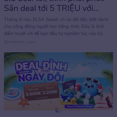
Săn deal tới 5 TRIỆU với
ELSA Speak
Tháng 8 này, ELSA Speak có ưu đãi đặc biệt dành
cho cộng đồng người học tiếng Anh. Đây là thời
điểm tuyệt vời để bạn đầu tư nghiêm túc vào kỹ
năng phát âm và giao tiếp tiếng Anh với mức chi phí
07/08/2026 | Admin
tối ưu, hiếm khi xuất hiện trong năm. Chương trình
áp […]