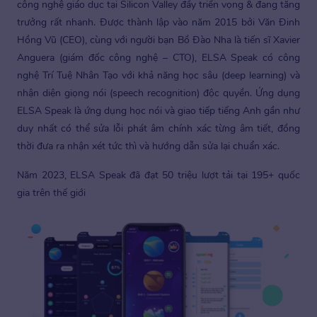
công nghệ giáo dục tại Silicon Valley đầy triển vọng & đang tăng
trưởng rất nhanh. Được thành lập vào năm 2015 bởi Văn Đinh
Hồng Vũ (CEO), cùng với người bạn Bồ Đào Nha là tiến sĩ Xavier
Anguera (giám đốc công nghệ – CTO), ELSA Speak có công
nghệ Trí Tuệ Nhân Tạo với khả năng học sâu (deep learning) và
nhận diện giọng nói (speech recognition) độc quyền. Ứng dụng
ELSA Speak là ứng dụng học nói và giao tiếp tiếng Anh gần như
duy nhất có thể sửa lỗi phát âm chính xác từng âm tiết, đồng
thời đưa ra nhận xét tức thì và hướng dẫn sửa lại chuẩn xác.
Năm 2023, ELSA Speak đã đạt 50 triệu lượt tải tại 195+ quốc
gia trên thế giới