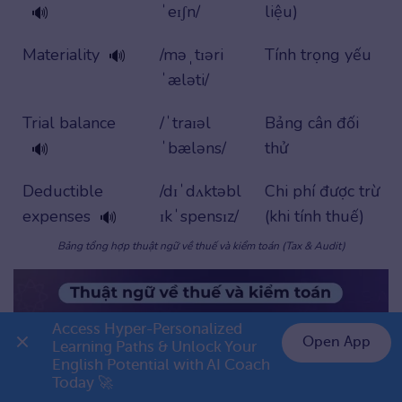
ˈeɪʃn/
liệu)
🔊
Materiality
/məˌtɪəri
Tính trọng yếu
🔊
ˈæləti/
Trial balance
/ˈtraɪəl
Bảng cân đối
ˈbæləns/
thử
🔊
Deductible
/dɪˈdʌktəbl
Chi phí được trừ
expenses
ɪkˈspensɪz/
(khi tính thuế)
🔊
Bảng tổng hợp thuật ngữ về thuế và kiểm toán (Tax & Audit)
Access Hyper-Personalized 
Open App
Learning Paths & Unlock Your 
English Potential with AI Coach 
👉 Premium 1 năm chỉ 799K
Today 🚀