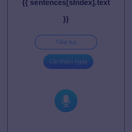
{{ sentences[sIndex].text
}}
Tiếp tục
Cải thiện ngay