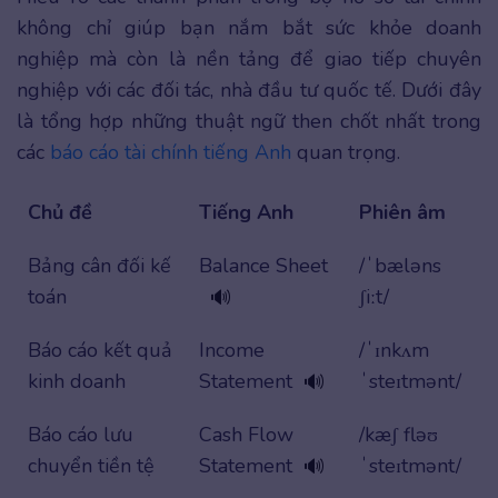
không chỉ giúp bạn nắm bắt sức khỏe doanh
nghiệp mà còn là nền tảng để giao tiếp chuyên
nghiệp với các đối tác, nhà đầu tư quốc tế. Dưới đây
là tổng hợp những thuật ngữ then chốt nhất trong
các
báo cáo tài chính tiếng Anh
quan trọng.
Chủ đề
Tiếng Anh
Phiên âm
Bảng cân đối kế
Balance Sheet
/ˈbæləns
toán
ʃiːt/
🔊
Báo cáo kết quả
Income
/ˈɪnkʌm
kinh doanh
Statement
ˈsteɪtmənt/
🔊
Báo cáo lưu
Cash Flow
/kæʃ fləʊ
chuyển tiền tệ
Statement
ˈsteɪtmənt/
🔊