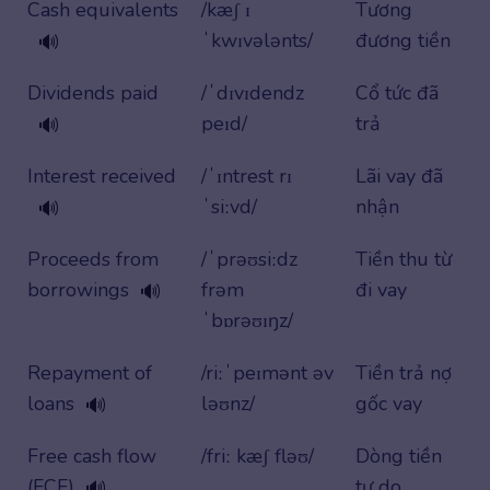
Cash equivalents
/kæʃ ɪ
Tương
ˈkwɪvələnts/
đương tiền
🔊
Dividends paid
/ˈdɪvɪdendz
Cổ tức đã
peɪd/
trả
🔊
Interest received
/ˈɪntrest rɪ
Lãi vay đã
ˈsiːvd/
nhận
🔊
Proceeds from
/ˈprəʊsiːdz
Tiền thu từ
borrowings
frəm
đi vay
🔊
ˈbɒrəʊɪŋz/
Repayment of
/riːˈpeɪmənt əv
Tiền trả nợ
loans
ləʊnz/
gốc vay
🔊
Free cash flow
/friː kæʃ fləʊ/
Dòng tiền
(FCF)
tự do
🔊