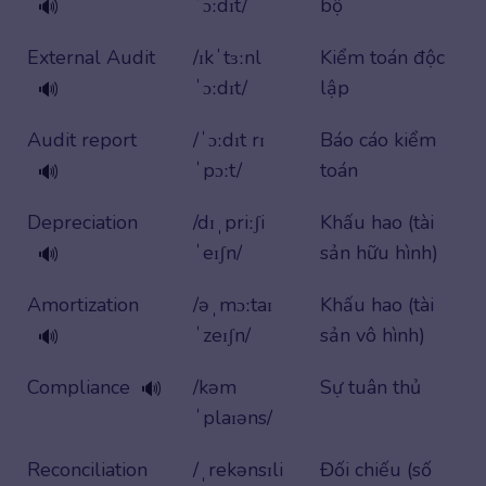
ˈɔːdɪt/
bộ
🔊
External Audit
/ɪkˈtɜːnl
Kiểm toán độc
ˈɔːdɪt/
lập
🔊
Audit report
/ˈɔːdɪt rɪ
Báo cáo kiểm
ˈpɔːt/
toán
🔊
Depreciation
/dɪˌpriːʃi
Khấu hao (tài
ˈeɪʃn/
sản hữu hình)
🔊
Amortization
/əˌmɔːtaɪ
Khấu hao (tài
ˈzeɪʃn/
sản vô hình)
🔊
Compliance
/kəm
Sự tuân thủ
🔊
ˈplaɪəns/
Reconciliation
/ˌrekənsɪli
Đối chiếu (số