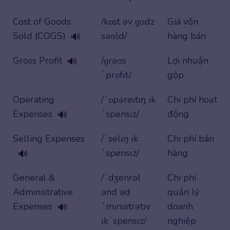
Cost of Goods
/kɒst əv ɡʊdz
Giá vốn
Sold (COGS)
səʊld/
hàng bán
🔊
Gross Profit
/ɡrəʊs
Lợi nhuận
🔊
ˈprɒfɪt/
gộp
Operating
/ˈɒpəreɪtɪŋ ɪk
Chi phí hoạt
Expenses
ˈspensɪz/
động
🔊
Selling Expenses
/ˈselɪŋ ɪk
Chi phí bán
ˈspensɪz/
hàng
🔊
General &
/ˈdʒenrəl
Chi phí
Administrative
ənd əd
quản lý
Expenses
ˈmɪnɪstrətɪv
doanh
🔊
ɪkˈspensɪz/
nghiệp