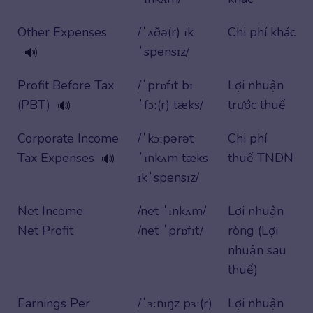
Other Expenses
/ˈʌðə(r) ɪk
Chi phí khác
ˈspensɪz/
🔊
Profit Before Tax
/ˈprɒfɪt bɪ
Lợi nhuận
(PBT)
ˈfɔː(r) tæks/
trước thuế
🔊
Corporate Income
/ˈkɔːpərət
Chi phí
Tax Expenses
ˈɪnkʌm tæks
thuế TNDN
🔊
ɪkˈspensɪz/
Net Income
/net ˈɪnkʌm/
Lợi nhuận
Net Profit
/net ˈprɒfɪt/
ròng (Lợi
nhuận sau
thuế)
Earnings Per
/ˈɜːnɪŋz pɜː(r)
Lợi nhuận