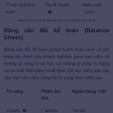
Thuế và Kiểm
Tax & Audit
/tæks ənd
toán
ˈɔːdɪt/
🔊
Bảng các từ vựng về báo cáo tài chính và thuật ngữ cốt lõi
Bảng cân đối kế toán (Balance
Sheet)
Bảng cân đối kế toán là bức tranh toàn cảnh về sức
khỏe tài chính của doanh nghiệp, giúp bạn nắm rõ
những gì công ty sở hữu và những gì công ty đang
nợ tại một thời điểm nhất định. Để đọc hiểu báo cáo
này, bạn cần nắm vững bộ từ vựng then chốt sau:
Từ vựng
Phiên âm
Nghĩa tiếng Việt
IPA
Assets
/ˈæsets/
Tài sản
🔊