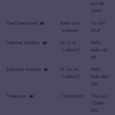
tích tài
chính
Tax Consultant
/tæks kən
Tư vấn
🔊
ˈsʌltənt/
thuế
Internal Auditor
/ɪnˈtɜːnl
Kiểm
🔊
ˈɔːdɪtə(r)/
toán nội
bộ
External Auditor
/ɪkˈstɜːnl
Kiểm
🔊
ˈɔːdɪtə(r)/
toán độc
lập
Treasurer
/ˈtreʒərə(r)/
Thủ quỹ
🔊
/ Giám
đốc