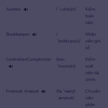
Auditor
/ˈɔːdɪtə(r)/
Kiểm
🔊
toán
viên
Bookkeeper
/
Nhân
🔊
ˈbʊkkiːpə(r)/
viên ghi
sổ
Controller/Comptroller
/kən
Kiểm
ˈtrəʊlə(r)/
soát
🔊
viên tài
chính
Financial Analyst
/faɪˈnænʃl
Chuyên
🔊
ˈænəlɪst/
viên
phân