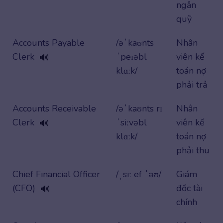
ngân
quỹ
Accounts Payable
/əˈkaʊnts
Nhân
Clerk
ˈpeɪəbl
viên kế
🔊
klɑːk/
toán nợ
phải trả
Accounts Receivable
/əˈkaʊnts rɪ
Nhân
Clerk
ˈsiːvəbl
viên kế
🔊
klɑːk/
toán nợ
phải thu
Chief Financial Officer
/ˌsiː ef ˈəʊ/
Giám
(CFO)
đốc tài
🔊
chính