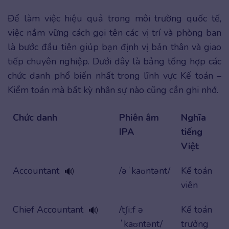
Để làm việc hiệu quả trong môi trường quốc tế,
việc nắm vững cách gọi tên các vị trí và phòng ban
là bước đầu tiên giúp bạn định vị bản thân và giao
tiếp chuyên nghiệp. Dưới đây là bảng tổng hợp các
chức danh phổ biến nhất trong lĩnh vực Kế toán –
Kiểm toán mà bất kỳ nhân sự nào cũng cần ghi nhớ.
Chức danh
Phiên âm
Nghĩa
IPA
tiếng
Việt
Accountant
/əˈkaʊntənt/
Kế toán
🔊
viên
Chief Accountant
/tʃiːf ə
Kế toán
🔊
ˈkaʊntənt/
trưởng