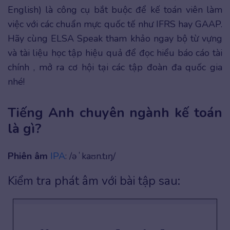
English) là công cụ bắt buộc để kế toán viên làm
việc với các chuẩn mực quốc tế như IFRS hay GAAP.
Hãy cùng ELSA Speak tham khảo ngay bộ từ vựng
và tài liệu học tập hiệu quả để đọc hiểu báo cáo tài
chính , mở ra cơ hội tại các tập đoàn đa quốc gia
nhé!
Tiếng Anh chuyên ngành kế toán
là gì?
Phiên âm
IPA
: /əˈkaʊn.tɪŋ/
Kiểm tra phát âm với bài tập sau: