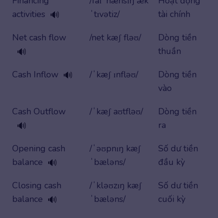
Financing
/faɪˈnænsɪŋ æk
Hoạt động
activities
ˈtɪvətiz/
tài chính
🔊
Net cash flow
/net kæʃ fləʊ/
Dòng tiền
thuần
🔊
Cash Inflow
/ˈkæʃ ɪnfləʊ/
Dòng tiền
🔊
vào
Cash Outflow
/ˈkæʃ aʊtfləʊ/
Dòng tiền
ra
🔊
Opening cash
/ˈəʊpnɪŋ kæʃ
Số dư tiền
balance
ˈbæləns/
đầu kỳ
🔊
Closing cash
/ˈkləʊzɪŋ kæʃ
Số dư tiền
balance
ˈbæləns/
cuối kỳ
🔊