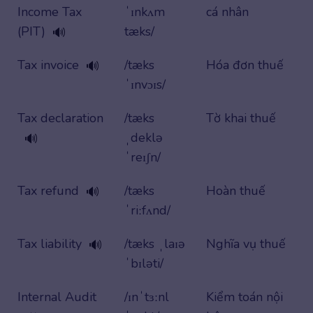
Income Tax
ˈɪnkʌm
cá nhân
(PIT)
tæks/
🔊
Tax invoice
/tæks
Hóa đơn thuế
🔊
ˈɪnvɔɪs/
Tax declaration
/tæks
Tờ khai thuế
ˌdeklə
🔊
ˈreɪʃn/
Tax refund
/tæks
Hoàn thuế
🔊
ˈriːfʌnd/
Tax liability
/tæks ˌlaɪə
Nghĩa vụ thuế
🔊
ˈbɪləti/
Internal Audit
/ɪnˈtɜːnl
Kiểm toán nội