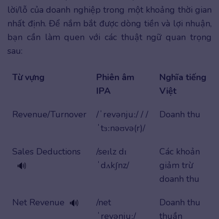
lời/lỗ của doanh nghiệp trong một khoảng thời gian
nhất định. Để nắm bắt được dòng tiền và lợi nhuận,
bạn cần làm quen với các thuật ngữ quan trọng
sau:
Từ vựng
Phiên âm
Nghĩa tiếng
IPA
Việt
Revenue/Turnover
/ˈrevənjuː/ / /
Doanh thu
ˈtɜːnəʊvə(r)/
Sales Deductions
/seɪlz dɪ
Các khoản
ˈdʌkʃnz/
giảm trừ
🔊
doanh thu
Net Revenue
/net
Doanh thu
🔊
ˈrevənjuː/
thuần