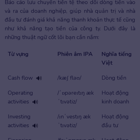
Báo cáo lưu chuyển tiền tệ theo dõi dòng tiền vào
và ra của doanh nghiệp, giúp nhà quản trị và nhà
đầu tư đánh giá khả năng thanh khoản thực tế cũng
như khả năng tạo tiền của công ty. Dưới đây là
những thuật ngữ cốt lõi bạn cần nắm:
Từ vựng
Phiên âm IPA
Nghĩa tiếng
Việt
Cash flow
/kæʃ fləʊ/
Dòng tiền
🔊
Operating
/ˈɒpəreɪtɪŋ æk
Hoạt động
activities
ˈtɪvətiz/
kinh doanh
🔊
Investing
/ɪnˈvestɪŋ æk
Hoạt động
activities
ˈtɪvətiz/
đầu tư
🔊