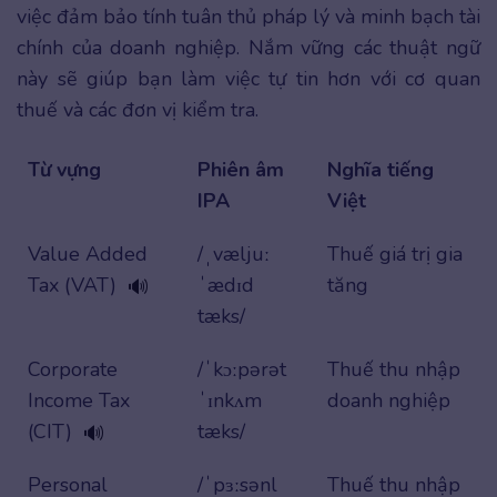
việc đảm bảo tính tuân thủ pháp lý và minh bạch tài
chính của doanh nghiệp. Nắm vững các thuật ngữ
này sẽ giúp bạn làm việc tự tin hơn với cơ quan
thuế và các đơn vị kiểm tra.
Từ vựng
Phiên âm
Nghĩa tiếng
IPA
Việt
Value Added
/ˌvæljuː
Thuế giá trị gia
Tax (VAT)
ˈædɪd
tăng
🔊
tæks/
Corporate
/ˈkɔːpərət
Thuế thu nhập
Income Tax
ˈɪnkʌm
doanh nghiệp
(CIT)
tæks/
🔊
Personal
/ˈpɜːsənl
Thuế thu nhập