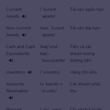
Current
/ˈkʌrənt
Tài sản ngắn hạn
Assets
ˈæsets/
🔊
Non-current
/nɒn ˈkʌrənt
Tài sản dài hạn
Assets
ˈæsets/
🔊
Cash and Cash
/kæʃ ənd
Tiền và các
Equivalents
kæʃ ɪ
khoản tương
ˈkwɪvələnts/
đương tiền
🔊
Inventory
/ˈɪnvəntri/
Hàng tồn kho
🔊
Accounts
/əˈkaʊnts rɪ
Các khoản phải
Receivable
ˈsiːvəbl/
thu
🔊
Prepaid
/ˌpriːˈpeɪd
Chi phí trả trước