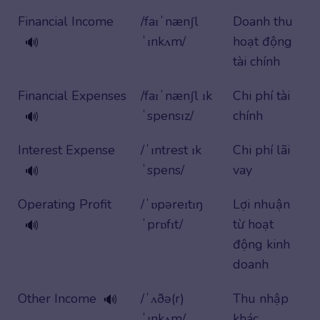
Financial Income
/faɪˈnænʃl
Doanh thu
ˈɪnkʌm/
hoạt động
🔊
tài chính
Financial Expenses
/faɪˈnænʃl ɪk
Chi phí tài
ˈspensɪz/
chính
🔊
Interest Expense
/ˈɪntrest ɪk
Chi phí lãi
ˈspens/
vay
🔊
Operating Profit
/ˈɒpəreɪtɪŋ
Lợi nhuận
ˈprɒfɪt/
từ hoạt
🔊
động kinh
doanh
Other Income
/ˈʌðə(r)
Thu nhập
🔊
ˈɪnkʌm/
khác