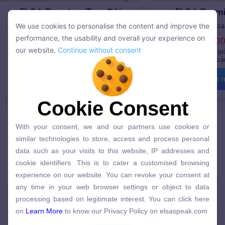
ELSA Premium Trọn Đời
ELSA Prem
We use cookies to personalise the content and improve the
Giá gốc:
8,800,000 VNĐ
Giá gốc:
2,7
We use cookies to personalise the content and improve the
performance, the usability and overall your experience on
8,800,000 VNĐ
1,716,0
performance, the usability and overall your experience on
our website.
Continue without consent
Nhập mã
THANG8
giảm còn
3.299K
khi
Nhập mã
THANG8
gi
our website.
Continue without consent
thanh toán online
thanh toá
Mua ngay
Mua 
Cookie Consent
Cookie Consent
With your consent, we and our partners use cookies or
With your consent, we and our partners use cookies or
similar technologies to store, access and process personal
similar technologies to store, access and process personal
data such as your visits to this website, IP addresses and
data such as your visits to this website, IP addresses and
BÀI VIẾT LIÊN QUAN
cookie identifiers. This is to cater a customised browsing
cookie identifiers. This is to cater a customised browsing
experience on our website. You can revoke your consent at
experience on our website. You can revoke your consent at
any time in your web browser settings or object to data
any time in your web browser settings or object to data
processing based on legitimate interest. You can click here
processing based on legitimate interest. You can click here
on
Learn More
to know our Privacy Policy on elsaspeak.com
on
Learn More
to know our Privacy Policy on elsaspeak.com