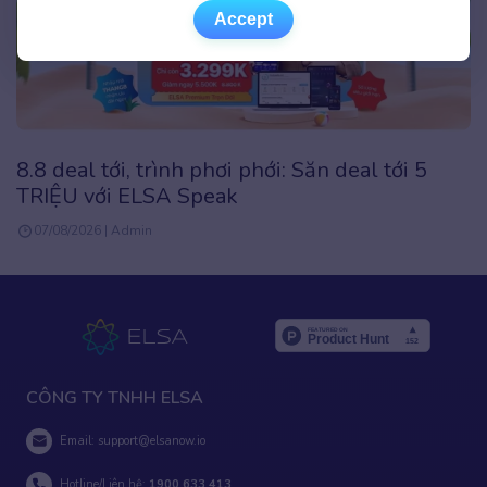
Accept
Accept
8.8 deal tới, trình phơi phới: Săn deal tới 5
TRIỆU với ELSA Speak
07/08/2026 | Admin
CÔNG TY TNHH ELSA
Email:
support@elsanow.io
Hotline/Liên hệ:
1900 633 413