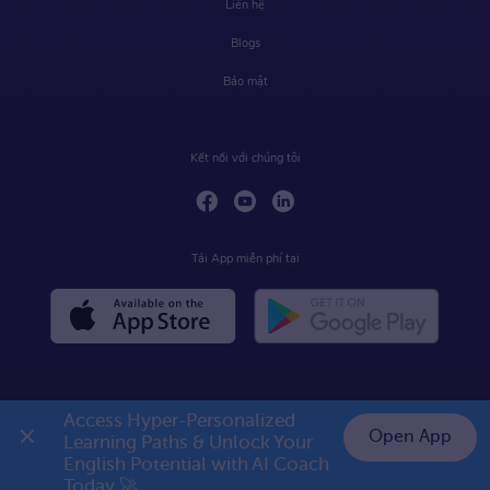
Liên hệ
Blogs
Bảo mật
Kết nối với chúng tôi
Tải App miễn phí tại
Access Hyper-Personalized 
Open App
Learning Paths & Unlock Your 
English Potential with AI Coach 
Today 🚀