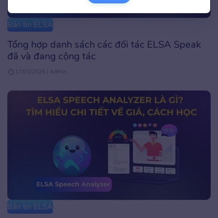
Bản tin ELSA
Tổng hợp danh sách các đối tác ELSA Speak
đã và đang cộng tác
17/01/2026 | Admin
Bản tin ELSA