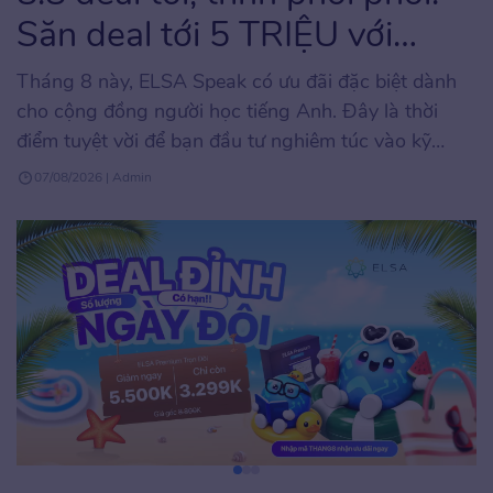
Săn deal tới 5 TRIỆU với
ELSA Speak
Tháng 8 này, ELSA Speak có ưu đãi đặc biệt dành
cho cộng đồng người học tiếng Anh. Đây là thời
điểm tuyệt vời để bạn đầu tư nghiêm túc vào kỹ
năng phát âm và giao tiếp tiếng Anh với mức chi phí
07/08/2026 | Admin
tối ưu, hiếm khi xuất hiện trong năm. Chương trình
áp […]