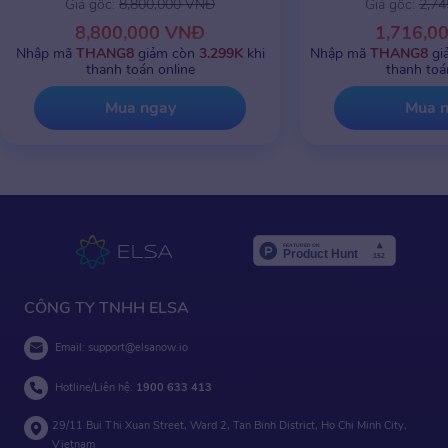
Giá gốc:
8,800,000 VNĐ
Giá gốc:
2,7
8,800,000 VNĐ
1,716,0
Nhập mã
THANG8
giảm còn
3.299K
khi
Nhập mã
THANG8
gi
thanh toán online
thanh toá
Mua ngay
Mua 
CÔNG TY TNHH ELSA
Email:
support@elsanow.io
Hotline/Liên hệ:
1900 633 413
29/11 Bui Thi Xuan Street, Ward 2, Tan Binh District, Ho Chi Minh City,
Vietnam