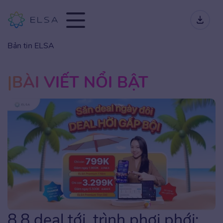
Bản tin ELSA
BÀI VIẾT NỔI BẬT
8.8 deal tới, trình phơi phới: