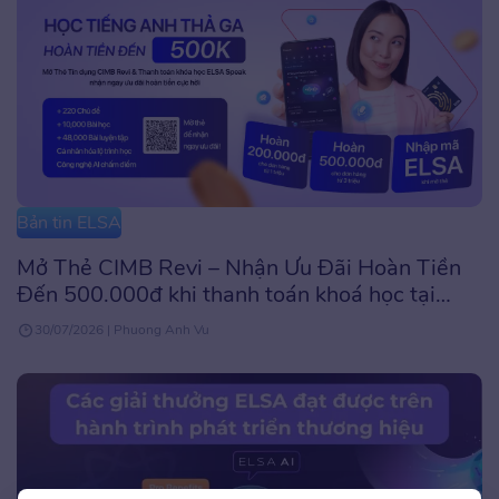
Bản tin ELSA
Mở Thẻ CIMB Revi – Nhận Ưu Đãi Hoàn Tiền
Đến 500.000đ khi thanh toán khoá học tại
ELSA Speak
30/07/2026 | Phuong Anh Vu