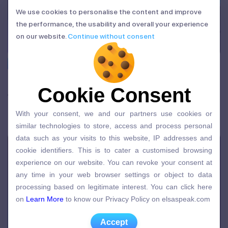
We use cookies to personalise the content and improve
We use cookies to personalise the content and improve
the performance, the usability and overall your experience
the performance, the usability and overall your experience
on our website.
Continue without consent
on our website.
Continue without consent
Bản tin ELSA
Các giải thưởng của ELSA Speak trên hành
Cookie Consent
Cookie Consent
trình phát triển
With your consent, we and our partners use cookies or
17/01/2026 | Admin
With your consent, we and our partners use cookies or
similar technologies to store, access and process personal
similar technologies to store, access and process personal
data such as your visits to this website, IP addresses and
data such as your visits to this website, IP addresses and
cookie identifiers. This is to cater a customised browsing
cookie identifiers. This is to cater a customised browsing
experience on our website. You can revoke your consent at
experience on our website. You can revoke your consent at
any time in your web browser settings or object to data
any time in your web browser settings or object to data
processing based on legitimate interest. You can click here
processing based on legitimate interest. You can click here
on
Learn More
to know our Privacy Policy on elsaspeak.com
on
Learn More
to know our Privacy Policy on elsaspeak.com
Accept
Accept