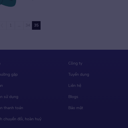
thí sinh trả lời các câu hỏi như: IELTS và […]
1
…
34
35
m
Công ty
thường gặp
Tuyển dụng
ản
Liên hệ
n sử dụng
Blogs
n thanh toán
Bảo mật
h chuyển đổi, hoàn huỷ