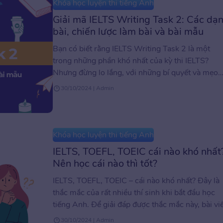
Khóa học luyện thi tiếng Anh
Giải mã IELTS Writing Task 2: Các dạ
bài, chiến lược làm bài và bài mẫu
Bạn có biết rằng IELTS Writing Task 2 là một
trong những phần khó nhất của kỳ thi IELTS?
Nhưng đừng lo lắng, với những bí quyết và mẹo
nhỏ trong bài viết này, bạn hoàn toàn có thể chi
30/10/2024 | Admin
phục được nó. Hãy cùng ELSA Speak khám phá
các dạng bài, từ vựng, cách […]
Khóa học luyện thi tiếng Anh
IELTS, TOEFL, TOEIC cái nào khó nhất
Nên học cái nào thì tốt?
IELTS, TOEFL, TOEIC – cái nào khó nhất? Đây là
thắc mắc của rất nhiều thí sinh khi bắt đầu học
tiếng Anh. Để giải đáp được thắc mắc này, bài vi
sau đây sẽ cung cấp thông tin về các kỳ thi để gi
30/10/2024 | Admin