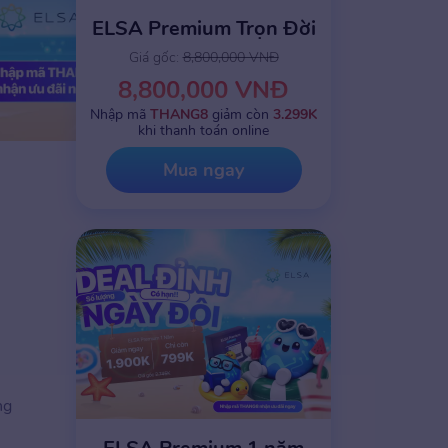
ELSA Premium Trọn Đời
Giá gốc:
8,800,000 VNĐ
8,800,000 VNĐ
Nhập mã
THANG8
giảm còn
3.299K
khi thanh toán online
Mua ngay
ng