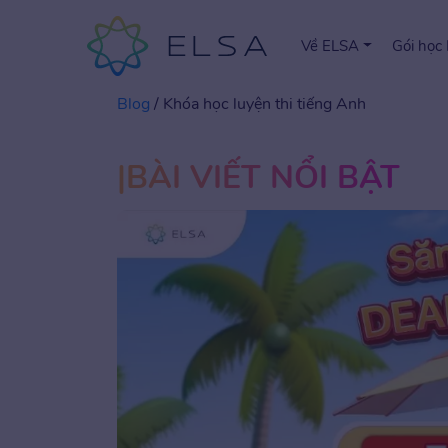
Về ELSA
Gói học
Blog
/
Khóa học luyện thi tiếng Anh
BÀI VIẾT NỔI BẬT