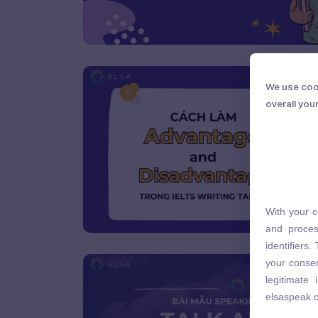
We use coo
We use coo
overall you
overall you
With your c
With your c
and proces
and proces
identifiers
identifiers
your consen
your consen
legitimate
legitimate
elsaspeak.
elsaspeak.