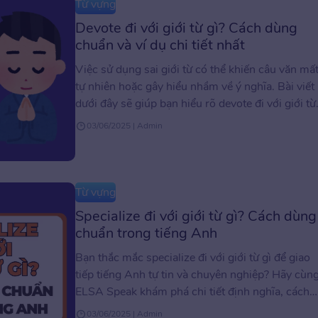
Từ vựng
Devote đi với giới từ gì? Cách dùng
chuẩn và ví dụ chi tiết nhất
Việc sử dụng sai giới từ có thể khiến câu văn mấ
tự nhiên hoặc gây hiểu nhầm về ý nghĩa. Bài viết
dưới đây sẽ giúp bạn hiểu rõ devote đi với giới từ
gì, cách dùng chính xác trong từng ngữ cảnh, k
03/06/2025 | Admin
theo ví dụ cụ thể dễ áp dụng devote nhé! […]
Từ vựng
Specialize đi với giới từ gì? Cách dùng
chuẩn trong tiếng Anh
Bạn thắc mắc specialize đi với giới từ gì để giao
tiếp tiếng Anh tự tin và chuyên nghiệp? Hãy cùn
ELSA Speak khám phá chi tiết định nghĩa, cách
dùng, họ từ vựng, cụm từ liên quan và các bài tậ
03/06/2025 | Admin