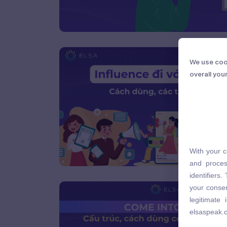
We use coo
We use coo
overall you
overall you
With your c
With your c
and proces
and proces
identifiers
identifiers
your consen
your consen
legitimate
legitimate
elsaspeak.
elsaspeak.