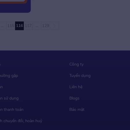
nâng cao với specialize trong bài viết này nhé!
Specialize là gì? Specialize […]
…
115
116
117
…
129
m
Công ty
thường gặp
Tuyển dụng
ản
Liên hệ
n sử dụng
Blogs
n thanh toán
Bảo mật
h chuyển đổi, hoàn huỷ