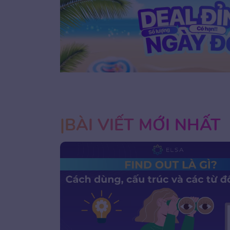
1
2
3
BÀI VIẾT MỚI NHẤT