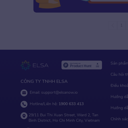
Older Posts
1
Sản phẩ
Câu hỏi 
CÔNG TY TNHH ELSA
Điều kho
Email:
support@elsanow.io
Hướng dẫ
Hotline/Liên hệ:
1900 633 413
Hướng dẫ
29/11 Bui Thi Xuan Street, Ward 2, Tan
Chính sác
Binh District, Ho Chi Minh City, Vietnam