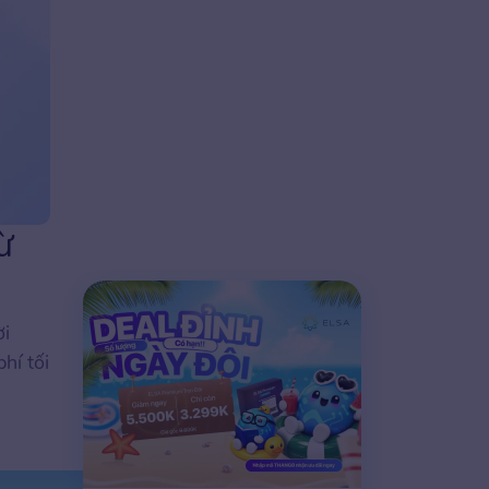
ừ
ời
hí tối