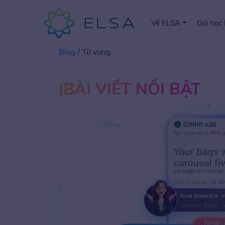
Về ELSA
Gói học
Blog
/
Từ vựng
BÀI VIẾT NỔI BẬT