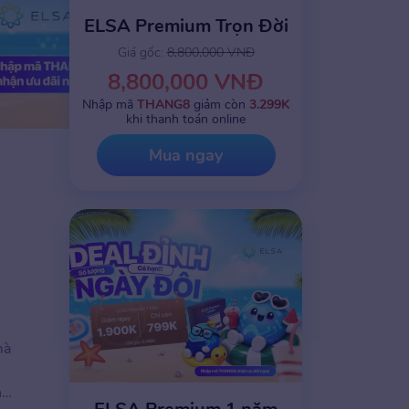
ELSA Premium Trọn Đời
Giá gốc:
8,800,000 VNĐ
8,800,000 VNĐ
Nhập mã
THANG8
giảm còn
3.299K
khi thanh toán online
Mua ngay
mà
ng