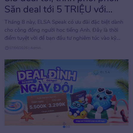
Săn deal tới 5 TRIỆU với
ELSA Speak
Tháng 8 này, ELSA Speak có ưu đãi đặc biệt dành
cho cộng đồng người học tiếng Anh. Đây là thời
điểm tuyệt vời để bạn đầu tư nghiêm túc vào kỹ
năng phát âm và giao tiếp tiếng Anh với mức chi phí
07/08/2026 | Admin
tối ưu, hiếm khi xuất hiện trong năm. Chương trình
áp […]