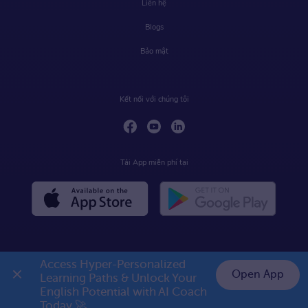
Liên hệ
Blogs
Bảo mật
Kết nối với chúng tôi
Tải App miễn phí tại
Access Hyper-Personalized 
Open App
Learning Paths & Unlock Your 
English Potential with AI Coach 
Today 🚀