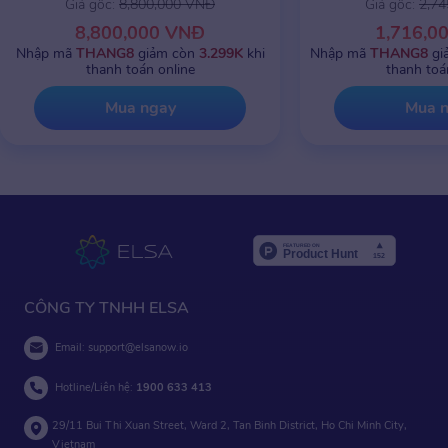
Giá gốc:
8,800,000 VNĐ
Giá gốc:
2,7
8,800,000 VNĐ
1,716,0
Nhập mã
THANG8
giảm còn
3.299K
khi
Nhập mã
THANG8
gi
thanh toán online
thanh toá
Mua ngay
Mua 
CÔNG TY TNHH ELSA
Email:
support@elsanow.io
Hotline/Liên hệ:
1900 633 413
29/11 Bui Thi Xuan Street, Ward 2, Tan Binh District, Ho Chi Minh City,
Vietnam