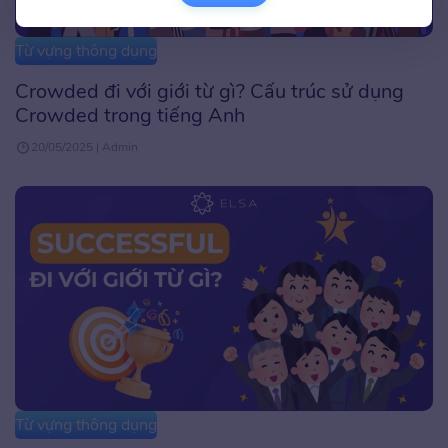
Từ vựng thông dụng
Crowded đi với giới từ gì? Cấu trúc sử dụng
Crowded trong tiếng Anh
20/05/2025 | Admin
Từ vựng thông dụng