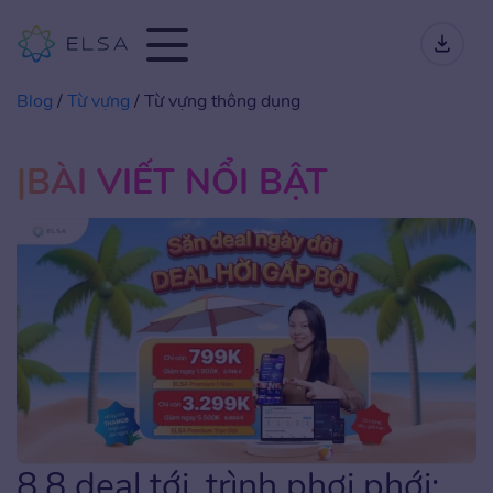
Blog
/
Từ vựng
/
Từ vựng thông dụng
BÀI VIẾT NỔI BẬT
8.8 deal tới, trình phơi phới: