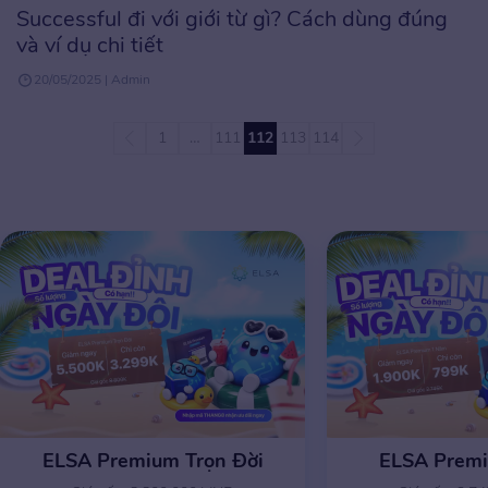
Successful đi với giới từ gì? Cách dùng đúng
và ví dụ chi tiết
20/05/2025 | Admin
1
…
111
112
113
114
ELSA Premium Trọn Đời
ELSA Prem