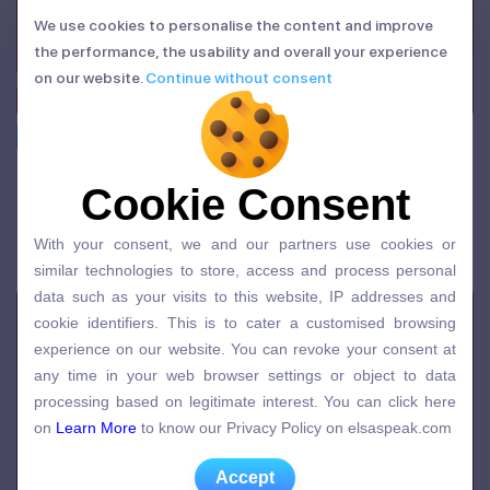
We use cookies to personalise the content and improve
We use cookies to personalise the content and improve
the performance, the usability and overall your experience
the performance, the usability and overall your experience
on our website.
Continue without consent
on our website.
Continue without consent
Từ vựng thông dụng
Congratulate đi với giới từ gì? Cấu trúc
Cookie Consent
Cookie Consent
Congratulate đầy đủ nhất
With your consent, we and our partners use cookies or
20/05/2025 | Admin
With your consent, we and our partners use cookies or
similar technologies to store, access and process personal
similar technologies to store, access and process personal
data such as your visits to this website, IP addresses and
data such as your visits to this website, IP addresses and
cookie identifiers. This is to cater a customised browsing
cookie identifiers. This is to cater a customised browsing
experience on our website. You can revoke your consent at
experience on our website. You can revoke your consent at
any time in your web browser settings or object to data
any time in your web browser settings or object to data
processing based on legitimate interest. You can click here
processing based on legitimate interest. You can click here
on
Learn More
to know our Privacy Policy on elsaspeak.com
on
Learn More
to know our Privacy Policy on elsaspeak.com
Accept
Accept