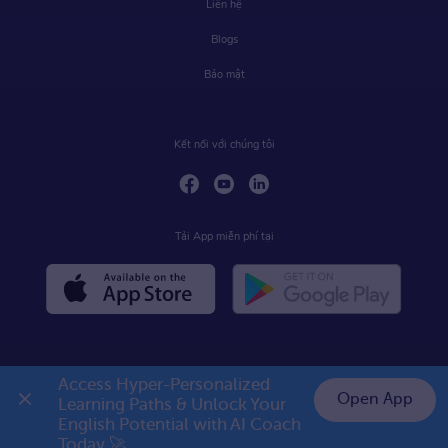
Liên hệ
Blogs
Bảo mật
Kết nối với chúng tôi
Tải App miễn phí tại
Access Hyper-Personalized 
Open App
Learning Paths & Unlock Your 
English Potential with AI Coach 
Today 🚀