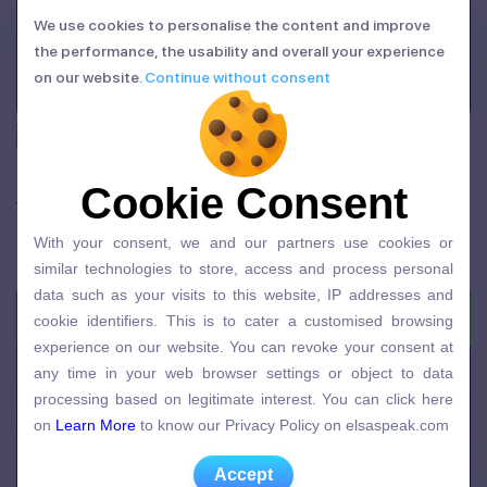
We use cookies to personalise the content and improve
We use cookies to personalise the content and improve
the performance, the usability and overall your experience
the performance, the usability and overall your experience
on our website.
Continue without consent
on our website.
Continue without consent
Từ vựng thông dụng
Cụm giới từ là gì? Tổng hợp các cụm giới từ
Cookie Consent
Cookie Consent
thông dụng
With your consent, we and our partners use cookies or
24/12/2025 | Admin
With your consent, we and our partners use cookies or
similar technologies to store, access and process personal
similar technologies to store, access and process personal
data such as your visits to this website, IP addresses and
data such as your visits to this website, IP addresses and
cookie identifiers. This is to cater a customised browsing
cookie identifiers. This is to cater a customised browsing
experience on our website. You can revoke your consent at
experience on our website. You can revoke your consent at
any time in your web browser settings or object to data
any time in your web browser settings or object to data
processing based on legitimate interest. You can click here
processing based on legitimate interest. You can click here
on
Learn More
to know our Privacy Policy on elsaspeak.com
on
Learn More
to know our Privacy Policy on elsaspeak.com
Accept
Accept