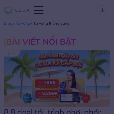
Blog
/
Từ vựng
/
Từ vựng thông dụng
BÀI VIẾT NỔI BẬT
8.8 deal tới, trình phơi phới: