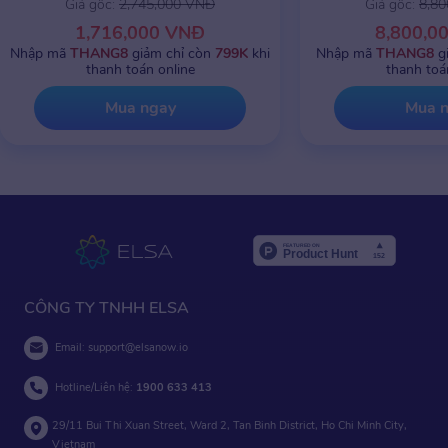
Giá gốc:
2,745,000 VNĐ
Giá gốc:
8,8
1,716,000 VNĐ
8,800,0
Nhập mã
THANG8
giảm chỉ còn
799K
khi
Nhập mã
THANG8
g
thanh toán online
thanh toá
Mua ngay
Mua 
CÔNG TY TNHH ELSA
Email:
support@elsanow.io
Hotline/Liên hệ:
1900 633 413
29/11 Bui Thi Xuan Street, Ward 2, Tan Binh District, Ho Chi Minh City,
Vietnam