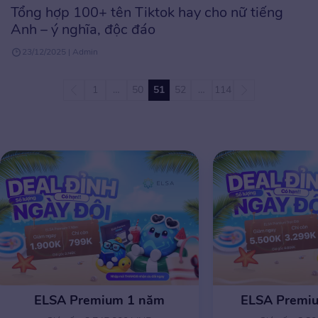
Tổng hợp 100+ tên Tiktok hay cho nữ tiếng
Anh – ý nghĩa, độc đáo
23/12/2025 | Admin
1
…
50
51
52
…
114
ELSA Premium 1 năm
ELSA Premiu