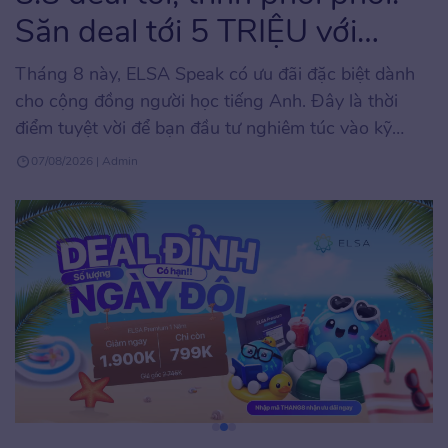
Săn deal tới 5 TRIỆU với
ELSA Speak
Tháng 8 này, ELSA Speak có ưu đãi đặc biệt dành
cho cộng đồng người học tiếng Anh. Đây là thời
điểm tuyệt vời để bạn đầu tư nghiêm túc vào kỹ
năng phát âm và giao tiếp tiếng Anh với mức chi phí
07/08/2026 | Admin
tối ưu, hiếm khi xuất hiện trong năm. Chương trình
áp […]