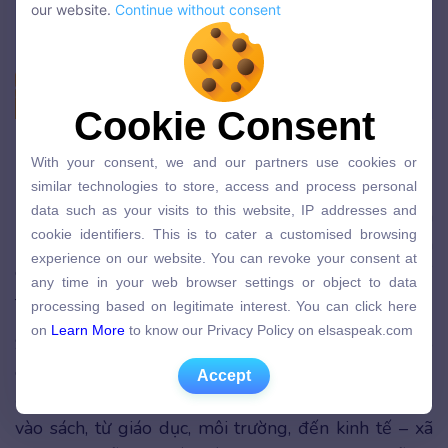
our website.
Continue without consent
our website.
Continue without consent
Cookie Consent
Cookie Consent
Thành công với The IELTS Workshop
With your consent, we and our partners use cookies or
Sách IELTS Speaking “Best-seller”
With your consent, we and our partners use cookies or
similar technologies to store, access and process personal
similar technologies to store, access and process personal
data such as your visits to this website, IP addresses and
data such as your visits to this website, IP addresses and
Ngoài giảng dạy, anh còn chắp bút cho loạt sách
cookie identifiers. This is to cater a customised browsing
cookie identifiers. This is to cater a customised browsing
luyện thi IELTS. “Hot” nhất trong số đó phải kể đến
experience on our website. You can revoke your consent at
experience on our website. You can revoke your consent at
cuốn sách “How to crack the
IELTS Speaking Test
”
any time in your web browser settings or object to data
any time in your web browser settings or object to data
processing based on legitimate interest. You can click here
Đặng Trần Tùng.
processing based on legitimate interest. You can click here
on
Learn More
to know our Privacy Policy on elsaspeak.com
on
Learn More
to know our Privacy Policy on elsaspeak.com
Sách Speaking Đặng Trần Tùng là kim chỉ nam cho
Accept
các “chiến binh” IELTS hướng tới mức điểm từ 6.0
Accept
đến 8.0. Hơn
20 chủ đề luyện nói
được thầy đưa
vào sách, từ giáo dục, môi trường, đến kinh tế – xã