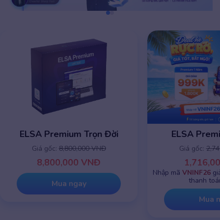
Premium Trọn Đời
ELSA Premium 1 năm
 gốc:
8,800,000 VNĐ
Giá gốc:
2,745,000 VNĐ
,800,000 VNĐ
1,716,000 VNĐ
Nhập mã
VNINF26
giảm chỉ còn
99
thanh toán online
Mua ngay
Mua ngay