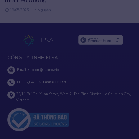
đường
tiếng An
| Hà Nguyễn
28/11/2024 
CÔNG TY TNHH ELSA
Email:
support@elsanow.io
Hotline/Liên hệ:
1900 633 413
29/11 Bui Thi Xuan Street, Ward 2, Tan Binh District, Ho Chi Minh City,
Vietnam