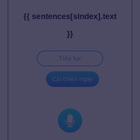
{{ sentences[sIndex].text
}}
Tiếp tục
Cải thiện ngay