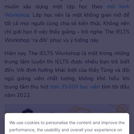
muốn xây dựng một lớp học theo
mô hình
Workshop
. Lớp học nên là một không gian mở để
tất cả mọi người cùng chia sẻ kiến thức. Không nên
chỉ giới hạn ở việc thầy giảng – trò nghe. The IELTS
Workshop “ra đời” phục vụ ý tưởng này.
Hiện nay, The IELTS Workshop là một trong những
trung tâm luyện thi IELTS được nhiều bạn trẻ biết
đến. Với định hướng khác biệt của thầy Tùng và đội
ngũ giảng viên chất lượng, không khó hiểu khi
trung tâm thu hút
hơn 35.000 học viên
tính tới đầu
năm 2022.
We use cookies to personalise the content and improve the
We use cookies to personalise the content and improve the
performance, the usability and overall your experience on
performance, the usability and overall your experience on