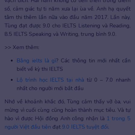
vạch đích. Hai năm không có tiến triển trong điểm
số, cảm giác tự ti năm xưa lại ùa về. Anh hạ quyết
tâm thi thêm lần nữa vào đầu năm 2017. Lần này,
Tùng đạt được 9.0 cho IELTS Listening và Reading,
8.5 IELTS Speaking và Writing, trung bình 9.0.
>> Xem thêm:
Bằng ielts là gì
? Các thông tin mới nhất cần
biết về kỳ thi IELTS
Lộ trình học IELTS tại nhà
từ 0 – 7.0 nhanh
nhất cho người mới bắt đầu
Nhớ về khoảnh khắc đó, Tùng cảm thấy vỡ òa, vui
mừng vì cuối cùng cũng hoàn thành mục tiêu. Và tự
hào vì được Hội đồng Anh công nhận là
1 trong 5
người Việt đầu tiên
đạt
9.0 IELTS tuyệt đối
.