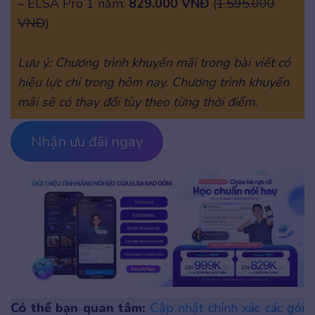
– ELSA Pro 1 năm:
829.000 VNĐ
(
1.595.000
VNĐ
)
Lưu ý: Chương trình khuyến mãi trong bài viết có
hiệu lực chỉ trong hôm nay. Chương trình khuyến
mãi sẽ có thay đổi tùy theo từng thời điểm.
Nhận ưu đãi ngay
Có thể bạn quan tâm:
Cập nhật chính xác các gói