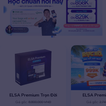
ELSA Premium 1 năm
ELSA Premiu
Giá gốc:
2,745,000 VNĐ
Giá gốc:
8,8