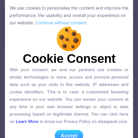
ELSA PREMIUM 1 NĂM
GIẢM 50%
We use cookies to personalise the content and improve the
We use cookies to personalise the content and improve the
performance, the usability and overall your experience on
performance, the usability and overall your experience on
Giá gốc
: 
2.745.000
 còn
 999.000Đ
our website.
Continue without consent
our website.
Continue without consent
Nhập mã
: 
VNINF26
nhận ưu đãi
Hè nghỉ xả hơi – Chốt SALE ELSA ngay!
Cookie Consent
Cookie Consent
Lộ trình học theo sở thích, ngành nghề
With your consent, we and our partners use cookies or
Nội dung bài học cập nhật liên tục
With your consent, we and our partners use cookies or
similar technologies to store, access and process personal
similar technologies to store, access and process personal
data such as your visits to this website, IP addresses and
220+
chủ đề công việc và cuộc sống
data such as your visits to this website, IP addresses and
cookie identifiers. This is to cater a customised browsing
cookie identifiers. This is to cater a customised browsing
9,000+
bài học,
48,000+
bài luyện tập
experience on our website. You can revoke your consent at
experience on our website. You can revoke your consent at
any time in your web browser settings or object to data
Gia sư song ngữ AI kèm 1:1
any time in your web browser settings or object to data
processing based on legitimate interest. You can click here
processing based on legitimate interest. You can click here
on
Learn More
to know our Privacy Policy on elsaspeak.com
Thời gian học
1 NĂM
on
Learn More
to know our Privacy Policy on elsaspeak.com
Accept
MUA NGAY
Accept