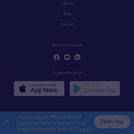
Liên hệ
Blogs
Bảo mật
Kết nối với chúng tôi
Tải App miễn phí tại
Access Hyper-Personalized 
Open App
Learning Paths & Unlock Your 
English Potential with AI Coach 
👉 Premium 1 năm chỉ 999K