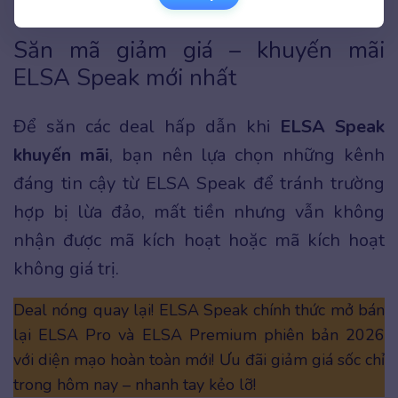
Săn mã giảm giá – khuyến mãi
ELSA Speak mới nhất
Để săn các deal hấp dẫn khi
ELSA Speak
khuyến mãi
, bạn nên lựa chọn những kênh
đáng tin cậy từ ELSA Speak để tránh trường
hợp bị lừa đảo, mất tiền nhưng vẫn không
nhận được mã kích hoạt hoặc mã kích hoạt
không giá trị.
Deal nóng quay lại! ELSA Speak chính thức mở bán
lại ELSA Pro và ELSA Premium phiên bản 2026
với diện mạo hoàn toàn mới! Ưu đãi giảm giá sốc chỉ
trong hôm nay – nhanh tay kẻo lỡ!