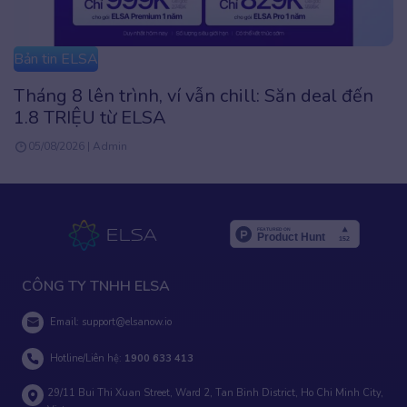
Bản tin ELSA
Đặc quyền UPGRADE: Premium trọn đời chỉ
2.999K
31/07/2026 | Phuong Anh Vu
CÔNG TY TNHH ELSA
Email:
support@elsanow.io
Hotline/Liên hệ:
1900 633 413
29/11 Bui Thi Xuan Street, Ward 2, Tan Binh District, Ho Chi Minh City,