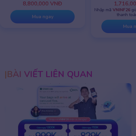
1,716,000 VNĐ
8,800,0
Nhập mã
VNINF26
giảm chỉ còn
999K
khi
thanh toán online
Mua 
Mua ngay
BÀI VIẾT LIÊN QUAN