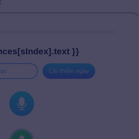
:
nces[sIndex].text }}
tục
Cải thiện ngay