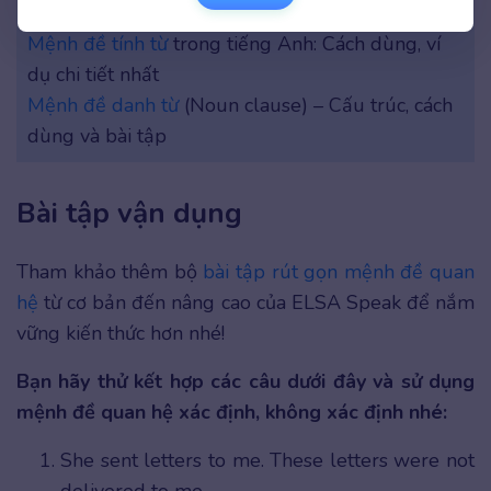
Anh
Mệnh đề tính từ
trong tiếng Anh: Cách dùng, ví
dụ chi tiết nhất
Mệnh đề danh từ
(Noun clause) – Cấu trúc, cách
dùng và bài tập
Bài tập vận dụng
Tham khảo thêm bộ
bài tập rút gọn mệnh đề quan
hệ
từ cơ bản đến nâng cao của ELSA Speak để nắm
vững kiến thức hơn nhé!
Bạn hãy thử kết hợp các câu dưới đây và sử dụng
mệnh đề quan hệ xác định, không xác định nhé:
She sent letters to me. These letters were not