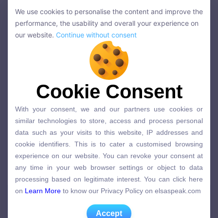
is sitting in front of
nào.
We use cookies to personalise the content and improve the
the church is
Ví dụ:
Nam, who is sitting
We use cookies to personalise the content and improve the
performance, the usability and overall your experience on
following me.
in front of the church, is
performance, the usability and overall your experience on
our website.
Continue without consent
following me.
our website.
Continue without consent
Không ngăn cách các
Dùng dấu phẩy để ngăn
mệnh đề bằng dấu
cách mệnh đề chính và
Cookie Consent
Cookie Consent
phẩy
phụ
With your consent, we and our partners use cookies or
With your consent, we and our partners use cookies or
Bổ sung ý nghĩa
Chỉ bổ sung ý nghĩa cho
similar technologies to store, access and process personal
similar technologies to store, access and process personal
data such as your visits to this website, IP addresses and
không chỉ cho danh
danh từ, không bổ sung
data such as your visits to this website, IP addresses and
cookie identifiers. This is to cater a customised browsing
từ, đại từ mà cả một
nghĩa cho mệnh đề.
cookie identifiers. This is to cater a customised browsing
experience on our website. You can revoke your consent at
mệnh đề
experience on our website. You can revoke your consent at
any time in your web browser settings or object to data
any time in your web browser settings or object to data
Sự khác nhau giữa mệnh đề xác định và không xác định
processing based on legitimate interest. You can click here
processing based on legitimate interest. You can click here
on
Learn More
to know our Privacy Policy on elsaspeak.com
on
Learn More
to know our Privacy Policy on elsaspeak.com
Có thể bạn quan tâm:
Accept
Công thức Spend
, Waste và It takes trong tiếng
Accept