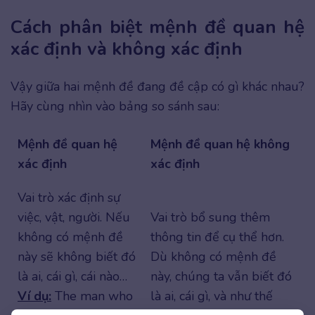
Cách phân biệt mệnh đề quan hệ
xác định và không xác định
Vậy giữa hai mệnh đề đang đề cập có gì khác nhau?
Hãy cùng nhìn vào bảng so sánh sau:
Mệnh đề quan hệ
Mệnh đề quan hệ không
xác định
xác định
Vai trò xác định sự
việc, vật, người. Nếu
Vai trò bổ sung thêm
không có mệnh đề
thông tin để cụ thể hơn.
này sẽ không biết đó
Dù không có mệnh đề
là ai, cái gì, cái nào…
này, chúng ta vẫn biết đó
Ví dụ:
The man who
là ai, cái gì, và như thế