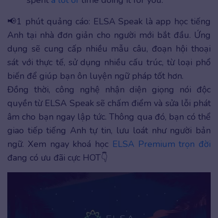
spent
a lot of
time doing it for you.
📢1 phút quảng cáo: ELSA Speak là app học tiếng
Anh tại nhà đơn giản cho người mới bắt đầu. Ứng
dụng sẽ cung cấp nhiều mẫu câu, đoạn hội thoại
sát với thực tế, sử dụng nhiều cấu trúc, từ loại phổ
biến để giúp bạn ôn luyện ngữ pháp tốt hơn.
Đồng thời, công nghệ nhận diện giọng nói độc
quyền từ ELSA Speak sẽ chấm điểm và sửa lỗi phát
âm cho bạn ngay lập tức. Thông qua đó, bạn có thể
giao tiếp tiếng Anh tự tin, lưu loát như người bản
ngữ. Xem ngay khoá học
ELSA Premium trọn đời
đang có ưu đãi cực HOT👇