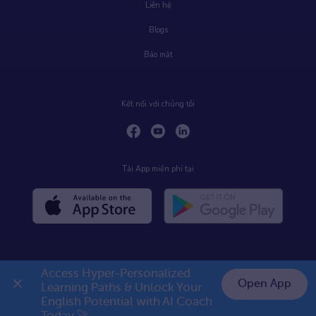
Liên hệ
Blogs
Bảo mật
Kết nối với chúng tôi
Tải App miễn phí tại
Access Hyper-Personalized 
Open App
Learning Paths & Unlock Your 
English Potential with AI Coach 
👉 Premium 1 năm chỉ 799K
Today 🚀