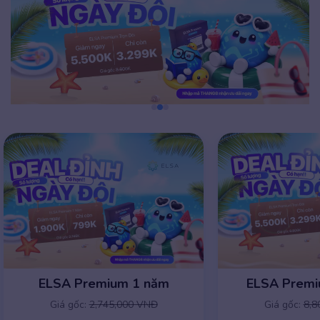
ELSA Premium 1 năm
ELSA Premiu
Giá gốc:
2,745,000 VNĐ
Giá gốc:
8,8