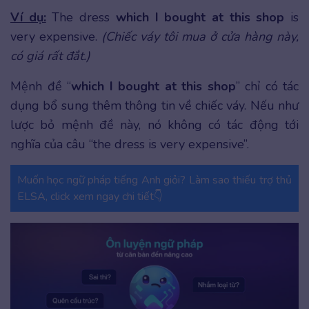
Ví dụ:
The dress
which I bought at this shop
is
very expensive.
(Chiếc váy tôi mua ở cửa hàng này,
có giá rất đắt.)
Mệnh đề “
which I bought at this shop
” chỉ có tác
dụng bổ sung thêm thông tin về chiếc váy. Nếu như
lược bỏ mệnh đề này, nó không có tác động tới
nghĩa của câu “the dress is very expensive”.
Muốn học ngữ pháp tiếng Anh giỏi? Làm sao thiếu trợ thủ
ELSA, click xem ngay chi tiết👇