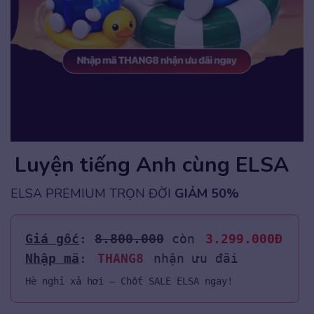
Luyện tiếng Anh cùng ELSA
ELSA PREMIUM TRỌN ĐỜI
GIẢM 50%
Giá gốc
: 
8.800.000
 còn
 3.299.000Đ
Nhập mã
: 
THANG8
nhận ưu đãi
Hè nghỉ xả hơi – Chốt SALE ELSA ngay!