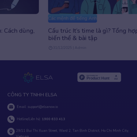
Các mệnh đề tiếng Anh
Cấu trúc It’s time là gì? Tổng hợp cách dùng,
biến thể & bài tập
31/12/2025 | Admin
CÔNG TY TNHH ELSA
Email:
support@elsanow.io
Hotline/Liên hệ:
1900 633 413
29/11 Bui Thi Xuan Street, Ward 2, Tan Binh District, Ho Chi Minh City,
Vietnam