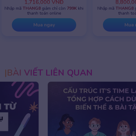
1,716,000 VNĐ
8,800,0
Nhập mã
THANG8
giảm chỉ còn
799K
khi
Nhập mã
THANG8
g
thanh toán online
thanh toá
Mua ngay
Mua 
BÀI VIẾT LIÊN QUAN