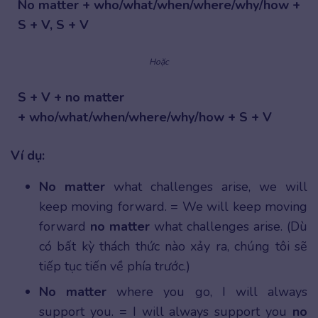
No matter + who/what/when/where/why/how +
S + V, S + V
Hoặc
S + V + no matter
+ who/what/when/where/why/how + S + V
Ví dụ:
No matter
what challenges arise, we will
keep moving forward. = We will keep moving
forward
no matter
what challenges arise. (Dù
có bất kỳ thách thức nào xảy ra, chúng tôi sẽ
tiếp tục tiến về phía trước.)
No matter
where you go, I will always
support you. = I will always support you
no