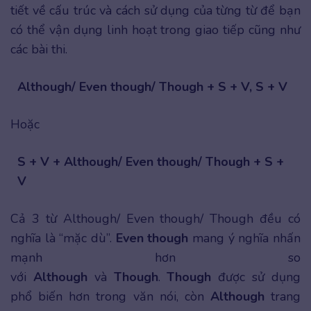
tiết về cấu trúc và cách sử dụng của từng từ để bạn
có thể vận dụng linh hoạt trong giao tiếp cũng như
các bài thi.
Although/ Even though/ Though + S + V, S + V
Hoặc
S + V + Although/ Even though/ Though + S +
V
Cả 3 từ Although/ Even though/ Though đều có
nghĩa là “mặc dù”.
Even though
mang ý nghĩa nhấn
mạnh hơn so
với
Although
và
Though
.
Though
được sử dụng
phổ biến hơn trong văn nói, còn
Although
trang