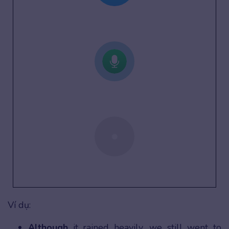
Ví dụ:
Although
it rained heavily, we still went to