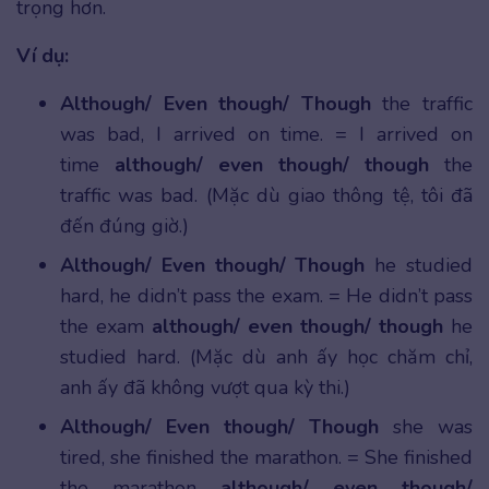
trọng hơn.
Ví dụ:
Although/ Even though/ Though
the traffic
was bad, I arrived on time. = I arrived on
time
although/ even though/ though
the
traffic was bad. (Mặc dù giao thông tệ, tôi đã
đến đúng giờ.)
Although/ Even though/ Though
he studied
hard, he didn’t pass the exam. = He didn’t pass
the exam
although/ even though/ though
he
studied hard. (Mặc dù anh ấy học chăm chỉ,
anh ấy đã không vượt qua kỳ thi.)
Although/ Even though/ Though
she was
tired, she finished the marathon. = She finished
the marathon
although/ even though/