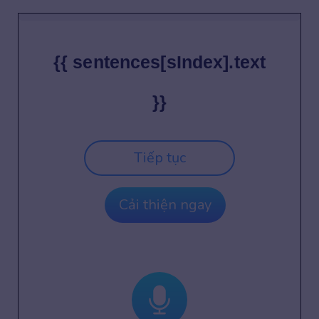
{{ sentences[sIndex].text
}}
Tiếp tục
Cải thiện ngay