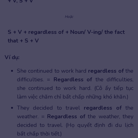
+ V, S + V
Hoặc
S + V + regardless of + Noun/ V-ing/ the fact
that + S + V
Ví dụ:
She continued to work hard
regardless of
the
difficulties. =
Regardless of
the difficulties,
she continued to work hard. (Cô ấy tiếp tục
làm việc chăm chỉ bất chấp những khó khăn.)
They decided to travel
regardless of
the
weather. =
Regardless of
the weather, they
decided to travel. (Họ quyết định đi du lịch
bất chấp thời tiết.)