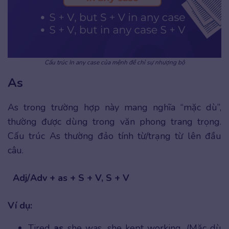
Cấu trúc In any case của mệnh đề chỉ sự nhượng bộ
As
As trong trường hợp này mang nghĩa “mặc dù”,
thường được dùng trong văn phong trang trọng.
Cấu trúc As thường đảo tính từ/trạng từ lên đầu
câu.
Adj/Adv + as + S + V, S + V
Ví dụ:
Tired
as
she was, she kept working. (Mặc dù