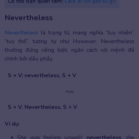
Có thể bạn quan tâm:
Lack đi với giới từ gì
?
Nevertheless
Nevertheless
là trạng từ, mang nghĩa “tuy nhiên”,
“tuy thế”, tương tự như However. Nevertheless
thường đứng riêng biệt, ngăn cách với mệnh đề
chính bởi dấu phẩy.
S + V; nevertheless, S + V
Hoặc
S + V. Nevertheless, S + V
Ví dụ:
She was feeling unwell;
nevertheless
, she