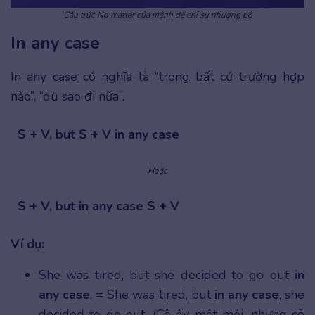
Cấu trúc No matter của mệnh đề chỉ sự nhượng bộ
In any case
In any case có nghĩa là “trong bất cứ trường hợp
nào”, “dù sao đi nữa”.
S + V, but S + V in any case
Hoặc
S + V, but in any case S + V
Ví dụ:
She was tired, but she decided to go out
in
any case
. = She was tired, but
in any case
, she
decided to go out. (Cô ấy mệt mỏi, nhưng cô