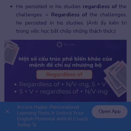
He persisted in his studies
regardless of
the
challenges. =
Regardless of
the challenges,
he persisted in his studies. (Anh ấy kiên trì
trong việc học bất chấp những thách thức.)
Access Hyper-Personalized 
Cấu trúc Regardless of của mệnh đề chỉ sự nhượng bộ
Open App
Learning Paths & Unlock Your 
English Potential with AI Coach 
👉 Premium 1 năm chỉ 799K
Bạn có thể thấy đấy, có rất nhiều cấu trúc khác
Today 🚀
nhau để thể hiện mệnh đề nhượng bộ. Việc sử dụng