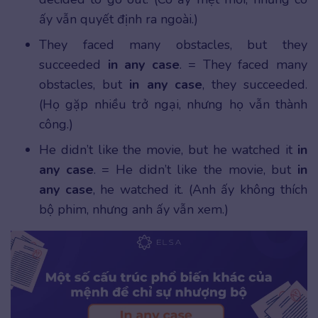
ấy vẫn quyết định ra ngoài.)
They faced many obstacles, but they
succeeded
in any case
. = They faced many
obstacles, but
in any case
, they succeeded.
(Họ gặp nhiều trở ngại, nhưng họ vẫn thành
công.)
He didn’t like the movie, but he watched it
in
any case
. = He didn’t like the movie, but
in
any case
, he watched it. (Anh ấy không thích
bộ phim, nhưng anh ấy vẫn xem.)