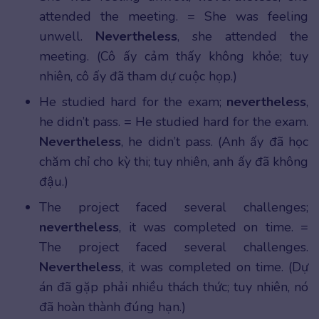
attended the meeting. = She was feeling
unwell.
Nevertheless
, she attended the
meeting. (Cô ấy cảm thấy không khỏe; tuy
nhiên, cô ấy đã tham dự cuộc họp.)
He studied hard for the exam;
nevertheless
,
he didn’t pass. = He studied hard for the exam.
Nevertheless
, he didn’t pass. (Anh ấy đã học
chăm chỉ cho kỳ thi; tuy nhiên, anh ấy đã không
đậu.)
The project faced several challenges;
nevertheless
, it was completed on time. =
The project faced several challenges.
Nevertheless
, it was completed on time. (Dự
án đã gặp phải nhiều thách thức; tuy nhiên, nó
đã hoàn thành đúng hạn.)