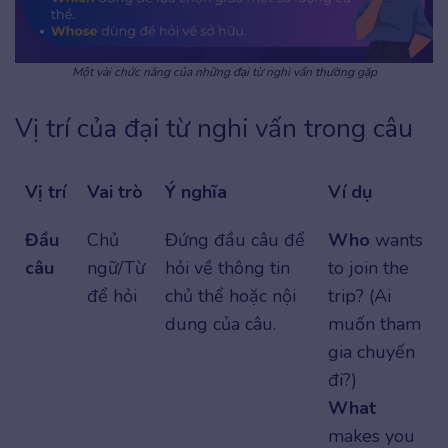
Một vài chức năng của những đại từ nghi vấn thường gặp
Vị trí của đại từ nghi vấn trong câu
Vị trí
Vai trò
Ý nghĩa
Ví dụ
Đầu
Chủ
Đứng đầu câu để
Who
wants
câu
ngữ/Từ
hỏi về thông tin
to join the
để hỏi
chủ thể hoặc nội
trip? (Ai
dung của câu.
muốn tham
gia chuyến
đi?)
What
makes you