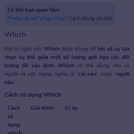
Có thể bạn quan tâm
Prefer đi với V hay Ving?
Cách dùng chi tiết
Which
Đại từ nghi vấn
Which
được dùng để
hỏi về sự lựa
chọn cụ thể giữa một số lượng giới hạn các đối
tượng đã xác định
.
Which
có thể dùng cho cả
người và vật, mang nghĩa là “
cái nào
” hoặc “
người
nào
”.
Cách sử dụng Which
Cách
Giải thích
Ví dụ
sử
dụng
which