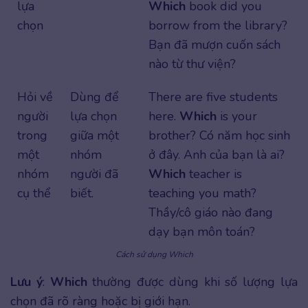
lựa
Which
book did you
chọn
borrow from the library?
Bạn đã mượn cuốn sách
nào từ thư viện?
Hỏi về
Dùng để
There are five students
người
lựa chọn
here.
Which
is your
trong
giữa một
brother? Có năm học sinh
một
nhóm
ở đây. Anh của bạn là ai?
nhóm
người đã
Which
teacher is
cụ thể
biết.
teaching you math?
Thầy/cô giáo nào đang
dạy bạn môn toán?
Cách sử dụng Which
Lưu ý
:
Which
thường được dùng khi số lượng lựa
chọn đã rõ ràng hoặc bị giới hạn.