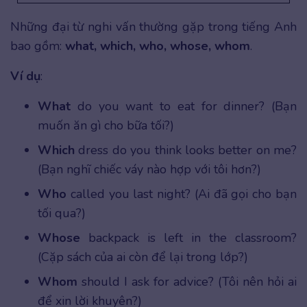
Những đại từ nghi vấn thường gặp trong tiếng Anh
bao gồm:
what, which, who, whose, whom
.
Ví dụ
:
What
do you want to eat for dinner? (Bạn
muốn ăn gì cho bữa tối?)
Which
dress do you think looks better on me?
(Bạn nghĩ chiếc váy nào hợp với tôi hơn?)
Who
called you last night? (Ai đã gọi cho bạn
tối qua?)
Whose
backpack is left in the classroom?
(Cặp sách của ai còn để lại trong lớp?)
Whom
should I ask for advice? (Tôi nên hỏi ai
để xin lời khuyên?)