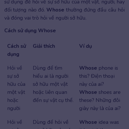
sử dụng để hỏi về sự sở hữu của một vật, người, hay
đối tượng nào đó.
Whose
thường đứng đầu câu hỏi
và đóng vai trò hỏi về người sở hữu.
Cách sử dụng Whose
Cách sử
Giải thích
Ví dụ
dụng
Hỏi về
Dùng để tìm
Whose
phone is
sự sở
hiểu ai là người
this? Điện thoại
hữu của
sở hữu một vật
này của ai?
một vật
hoặc liên quan
Whose
shoes are
hoặc
đến sự vật cụ thể.
these? Những đôi
người
giày này là của ai?
Hỏi về
Dùng để hỏi về
Whose
idea was