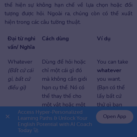
thể hiện sự không hạn chế về lựa chọn hoặc đối
tượng được hỏi. Ngoài ra, chúng còn có thể xuất
hiện trong các câu tường thuật.
Đại từ nghi
Cách dùng
Ví dụ
vấn/ Nghĩa
Whatever
Dùng để hỏi hoặc
You can take
(Bất cứ cái
chỉ một cái gì đó
whatever
gì, bất cứ
mà không cần giới
you want.
điều gì)
hạn cụ thể. Nó có
(Bạn có thể
thể thay thế cho
lấy bất cứ
một vật hoặc một
thứ gì bạn
Access Hyper-Personalized 
sự việc nào đó mà
muốn.)
Open App
Learning Paths & Unlock Your 
không xác định rõ
→ Whatever
English Potential with AI Coach 
👉 Premium 1 năm chỉ 799K
ràng.
ở đây thể
Today 🚀