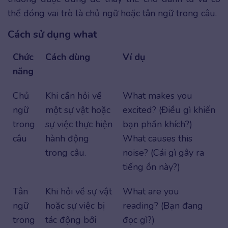
thể đóng vai trò là chủ ngữ hoặc tân ngữ trong câu.
Cách sử dụng what
Chức
Cách dùng
Ví dụ
năng
Chủ
Khi cần hỏi về
What makes you
ngữ
một sự vật hoặc
excited? (Điều gì khiến
trong
sự việc thực hiện
bạn phấn khích?)
câu
hành động
What causes this
trong câu.
noise? (Cái gì gây ra
tiếng ồn này?)
Tân
Khi hỏi về sự vật
What are you
ngữ
hoặc sự việc bị
reading? (Bạn đang
trong
tác động bởi
đọc gì?)