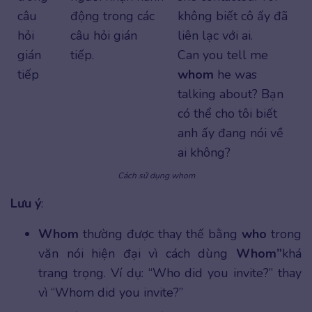
câu
động trong các
không biết cô ấy đã
hỏi
câu hỏi gián
liên lạc với ai.
gián
tiếp.
Can you tell me
tiếp
whom
he was
talking about? Bạn
có thể cho tôi biết
anh ấy đang nói về
ai không?
Cách sử dụng whom
Lưu ý
:
Whom
thường được thay thế bằng
who
trong
văn nói hiện đại vì cách dùng
Whom”
khá
trang trọng. Ví dụ: “Who did you invite?” thay
vì “Whom did you invite?”