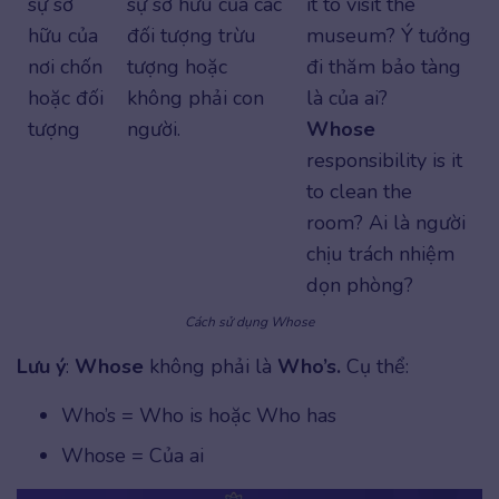
sự sở
sự sở hữu của các
it to visit the
hữu của
đối tượng trừu
museum? Ý tưởng
nơi chốn
tượng hoặc
đi thăm bảo tàng
hoặc đối
không phải con
là của ai?
tượng
người.
Whose
responsibility is it
to clean the
room? Ai là người
chịu trách nhiệm
dọn phòng?
Cách sử dụng Whose
Lưu ý
:
Whose
không phải là
Who’s.
Cụ thể:
Who’s = Who is hoặc Who has
Whose = Của ai