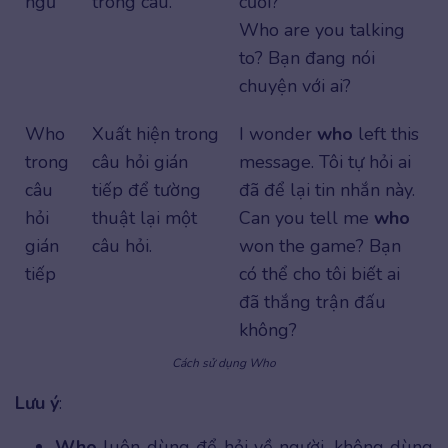
ngữ
trong câu.
cưới?
Who are you talking
to? Bạn đang nói
chuyện với ai?
Who
Xuất hiện trong
I wonder
who
left this
trong
câu hỏi gián
message. Tôi tự hỏi ai
câu
tiếp để tường
đã để lại tin nhắn này.
hỏi
thuật lại một
Can you tell me
who
gián
câu hỏi.
won the game? Bạn
tiếp
có thể cho tôi biết ai
đã thắng trận đấu
không?
Cách sử dụng Who
Lưu ý
:
Who
luôn dùng để hỏi về người, không dùng