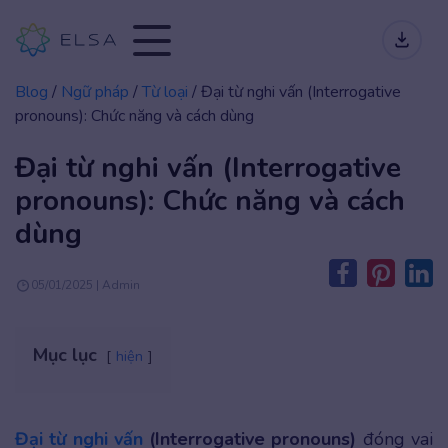
Blog
/
Ngữ pháp
/
Từ loại
/
Đại từ nghi vấn (Interrogative
pronouns): Chức năng và cách dùng
Đại từ nghi vấn (Interrogative
pronouns): Chức năng và cách
dùng
05/01/2025 | Admin
Mục lục
hiện
Đại từ nghi vấn
(Interrogative pronouns)
đóng vai