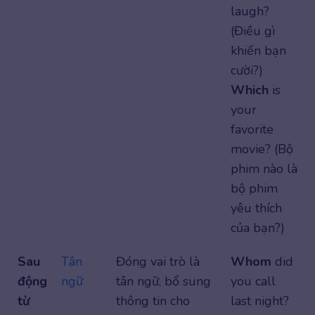
laugh?
(Điều gì
khiến bạn
cười?)
Which
is
your
favorite
movie? (Bộ
phim nào là
bộ phim
yêu thích
của bạn?)
Sau
Tân
Đóng vai trò là
Whom
did
động
ngữ
tân ngữ, bổ sung
you call
từ
thông tin cho
last night?