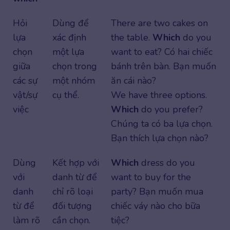
Hỏi
Dùng để
There are two cakes on
lựa
xác định
the table.
Which
do you
chọn
một lựa
want to eat? Có hai chiếc
giữa
chọn trong
bánh trên bàn. Bạn muốn
các sự
một nhóm
ăn cái nào?
vật/sự
cụ thể.
We have three options.
việc
Which
do you prefer?
Chúng ta có ba lựa chọn.
Bạn thích lựa chọn nào?
Dùng
Kết hợp với
Which
dress do you
với
danh từ để
want to buy for the
danh
chỉ rõ loại
party? Bạn muốn mua
từ để
đối tượng
chiếc váy nào cho bữa
làm rõ
cần chọn.
tiệc?