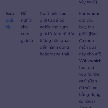
váy nào?)
Sau
Bổ
Xuất hiện sau
For
whom
giới
nghĩa
giới từ để bổ
did you
từ
cho
nghĩa cho cụm
buy this
cụm
giới từ, làm rõ đối
gift? (Bạn
giới từ
tượng liên quan
đã mua
đến hành động
món quà
hoặc trạng thái.
này cho ai?)
With
which
tool did
you fix the
car? (Bạn
đã sửa xe
bằng dụng
cụ nào?)
About