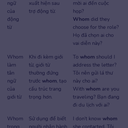
ngữ
xuất hiện sau
mời ai đến cuộc
của
trợ động từ.
họp?
động
Whom
did they
từ
choose for the role?
Họ đã chọn ai cho
vai diễn này?
Whom
Khi đi kèm giới
To
whom
should I
làm
từ, giới từ
address the letter?
tân
thường đứng
Tôi nên gửi lá thư
ngữ
trước
whom
, tạo
này cho ai?
của
cấu trúc trang
With
whom
are you
giới từ
trọng hơn.
traveling? Bạn đang
đi du lịch với ai?
Whom
Sử dụng để biết
I don’t know
whom
trong
người nhận hành
she contacted. Tôi