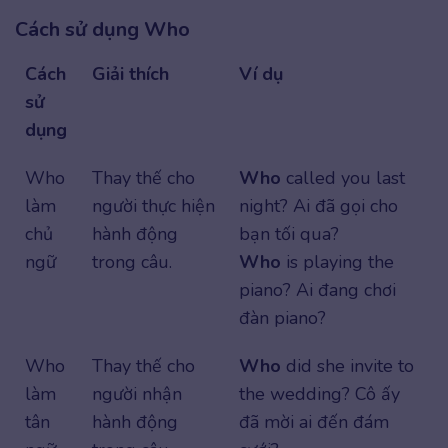
Cách sử dụng Who
Cách
Giải thích
Ví dụ
sử
dụng
Who
Thay thế cho
Who
called you last
làm
người thực hiện
night? Ai đã gọi cho
chủ
hành động
bạn tối qua?
ngữ
trong câu.
Who
is playing the
piano? Ai đang chơi
đàn piano?
Who
Thay thế cho
Who
did she invite to
làm
người nhận
the wedding? Cô ấy
tân
hành động
đã mời ai đến đám