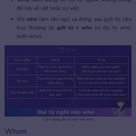
để hỏi về vật hoặc sự việc
.
Khi
who
làm tân ngữ và đứng sau giới từ, cấu
trúc thường là:
giới từ + who
(ví dụ: to who,
with who)
.
Cách dùng đại từ nghi vấn who
Whom