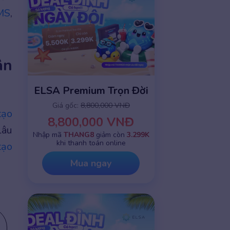
MS
,
ân
ELSA Premium Trọn Đời
Giá gốc:
8,800,000 VNĐ
tạo
8,800,000 VNĐ
lâu
Nhập mã
THANG8
giảm còn
3.299K
khi thanh toán online
tạo
Mua ngay