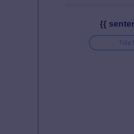
{{ sente
Tiếp 