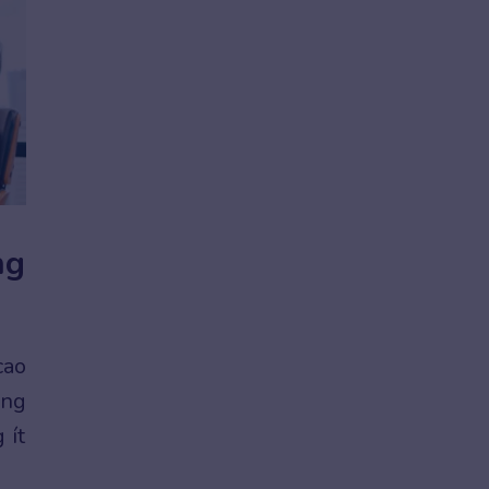
ng
cao
ớng
 ít