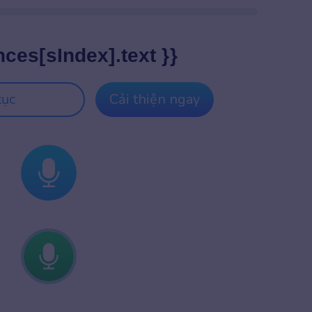
nces[sIndex].text }}
tục
Cải thiện ngay