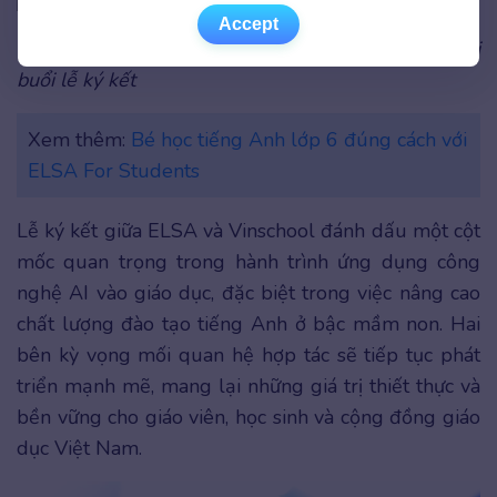
Accept
Accept
Đội ngũ ELSA và Vinschool chụp hình kỷ niệm tại
buổi lễ ký kết
Xem thêm:
Bé học tiếng Anh lớp 6 đúng cách với
ELSA For Students
Lễ ký kết giữa ELSA và Vinschool đánh dấu một cột
mốc quan trọng trong hành trình ứng dụng công
nghệ AI vào giáo dục, đặc biệt trong việc nâng cao
chất lượng đào tạo tiếng Anh ở bậc mầm non. Hai
bên kỳ vọng mối quan hệ hợp tác sẽ tiếp tục phát
triển mạnh mẽ, mang lại những giá trị thiết thực và
bền vững cho giáo viên, học sinh và cộng đồng giáo
dục Việt Nam.