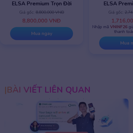
ELSA Premium Trọn Đời
ELSA Prem
Giá gốc:
8,800,000 VNĐ
Giá gốc:
2,7
8,800,000 VNĐ
1,716,0
Nhập mã
VNINF26
gi
thanh toá
Mua ngay
Mua 
BÀI VIẾT LIÊN QUAN