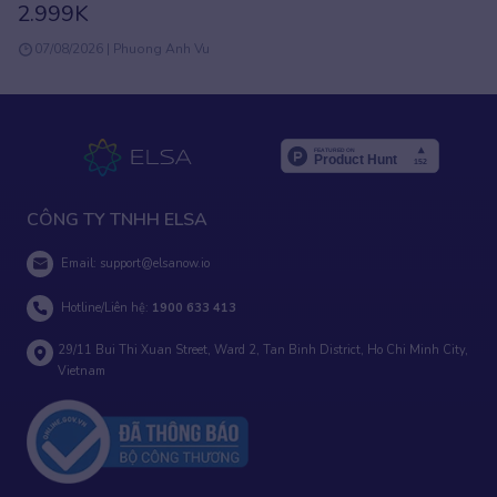
2.999K
07/08/2026 | Phuong Anh Vu
CÔNG TY TNHH ELSA
Email:
support@elsanow.io
Hotline/Liên hệ:
1900 633 413
29/11 Bui Thi Xuan Street, Ward 2, Tan Binh District, Ho Chi Minh City,
Vietnam