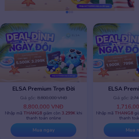
ELSA Premium Trọn Đời
ELSA Prem
Giá gốc:
8,800,000 VNĐ
Giá gốc:
2,7
8,800,000 VNĐ
1,716,0
Nhập mã
THANG8
giảm còn
3.299K
khi
Nhập mã
THANG8
gi
thanh toán online
thanh toá
Mua ngay
Mua 