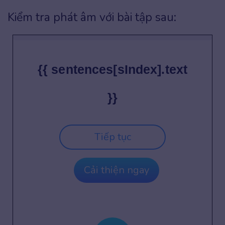
Kiểm tra phát âm với bài tập sau:
{{ sentences[sIndex].text
}}
Tiếp tục
Cải thiện ngay