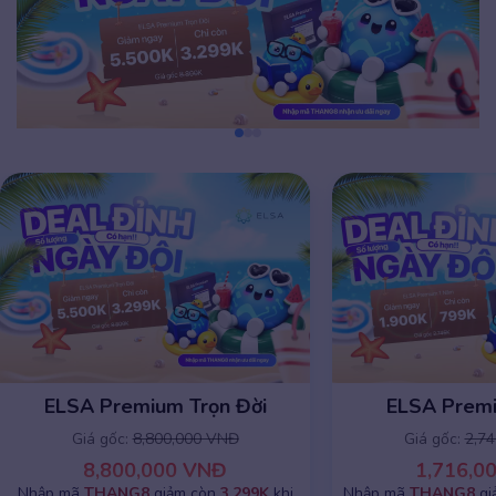
ELSA Premium Trọn Đời
ELSA Prem
Giá gốc:
8,800,000 VNĐ
Giá gốc:
2,7
8,800,000 VNĐ
1,716,0
Nhập mã
THANG8
giảm còn
3.299K
khi
Nhập mã
THANG8
gi