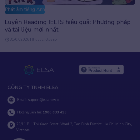
Phát âm tiếng Anh
Luyện Reading IELTS hiệu quả: Phương pháp
và tài liệu mới nhất
31/07/2026 | thucuc_ctvseo
CÔNG TY TNHH ELSA
Email:
support@elsanow.io
Hotline/Liên hệ:
1900 633 413
29/11 Bui Thi Xuan Street, Ward 2, Tan Binh District, Ho Chi Minh City,
Vietnam