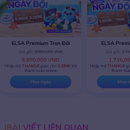
ELSA Premium 1 năm
ELSA Premi
Giá gốc:
2,745,000 VNĐ
Giá gốc:
8,8
1,716,000 VNĐ
8,800,
Nhập mã
THANG8
giảm chỉ còn
799K
khi
Nhập mã
THANG8
g
thanh toán online
thanh to
Mua ngay
Mua 
BÀI VIẾT LIÊN QUAN