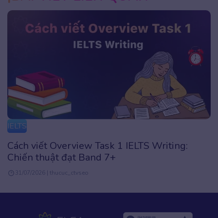
IELTS
Luyện Reading IELTS hiệu quả: Phương pháp
và tài liệu mới nhất
31/07/2026 | thucuc_ctvseo