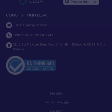
CÔNG TY TNHH ELSA
Email:
support@elsanow.io
Hotline/Liên hệ:
1900 633 413
29/11 Bui Thi Xuan Street, Ward 2, Tan Binh District, Ho Chi Minh City,
Vietnam
Sản phẩm
Câu hỏi thường gặp
Điều khoản