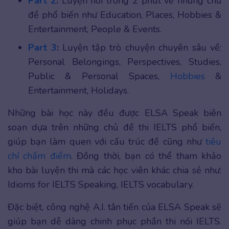
Part 2
:
Luyện nói trong 2 phút về những chủ
đề phổ biến như Education, Places, Hobbies &
Entertainment, People & Events.
Part 3
:
Luyện tập trò chuyện chuyên sâu về:
Personal Belongings, Perspectives, Studies,
Public & Personal Spaces,
Hobbies
&
Entertainment, Holidays.
Những bài học này đều được ELSA Speak biên
soạn dựa trên những chủ đề thi IELTS phổ biến,
giúp bạn làm quen với cấu trúc đề cũng như
tiêu
chí chấm điểm
. Đồng thời, bạn có thể tham khảo
kho bài luyện thi mà các học viên khác chia sẻ như:
Idioms for IELTS Speaking, IELTS vocabulary.
Đặc biệt, công nghệ A.I. tân tiến của ELSA Speak sẽ
giúp bạn dễ dàng chinh phục phần thi nói IELTS.