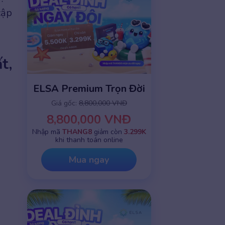
cập
t,
ELSA Premium Trọn Đời
Giá gốc:
8,800,000 VNĐ
8,800,000 VNĐ
Nhập mã
THANG8
giảm còn
3.299K
khi thanh toán online
Mua ngay