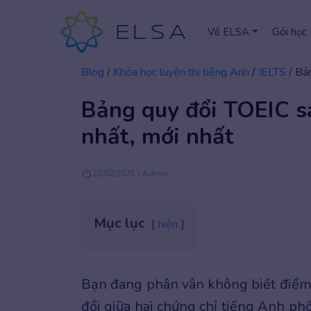
Về ELSA
Gói học
Blog
/
Khóa học luyện thi tiếng Anh
/
IELTS
/
Bản
Bảng quy đổi TOEIC sa
nhất, mới nhất
22/02/2025 | Admin
Mục lục
hiện
Bạn đang phân vân không biết điể
đổi giữa hai chứng chỉ tiếng Anh ph