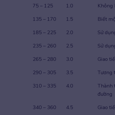
75 – 125
1.0
Không b
135 – 170
1.5
Biết mộ
185 – 225
2.0
Sử dụng
235 – 260
2.5
Sử dụng
265 – 280
3.0
Giao ti
290 – 305
3.5
Tương t
310 – 335
4.0
Thành t
đường
340 – 360
4.5
Giao ti