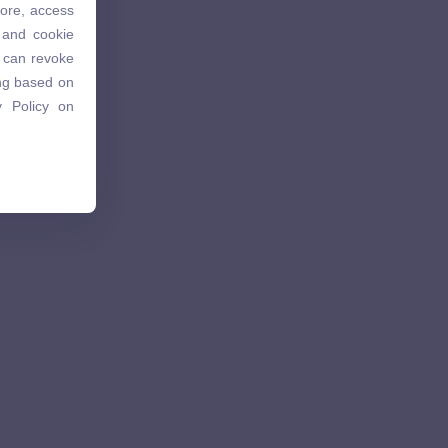
tore, access
 and cookie
 and cookie
u can revoke
u can revoke
ing based on
ing based on
 Policy on
 Policy on