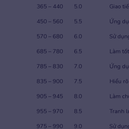
365 – 440
5.0
Giao ti
450 – 560
5.5
Ứng dụ
570 – 680
6.0
Sử dụng
685 – 780
6.5
Làm tốt
785 – 830
7.0
Ứng dụn
835 – 900
7.5
Hiểu rõ
905 – 945
8.0
Làm chủ
955 – 970
8.5
Tranh l
975 – 990
9.0
Sử dụn