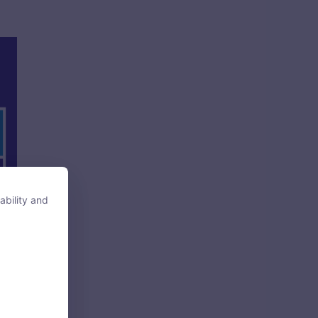
ability and
ability and
tore, access