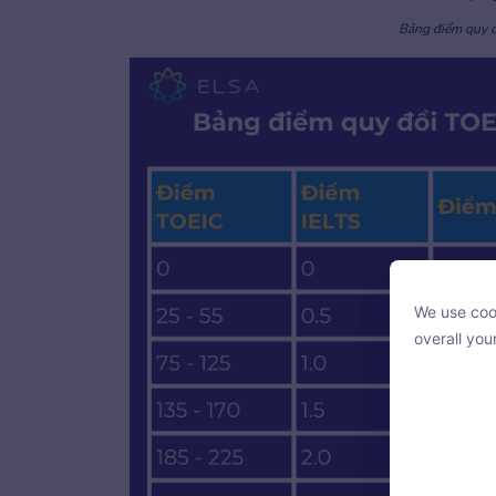
Bảng điểm quy đ
We use cook
We use cook
overall you
overall you
With your c