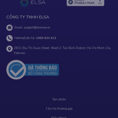
CÔNG TY TNHH ELSA
Email:
support@elsanow.io
Hotline/Liên hệ:
1900 633 413
29/11 Bui Thi Xuan Street, Ward 2, Tan Binh District, Ho Chi Minh City,
Vietnam
Sản phẩm
Câu hỏi thường gặp
Điều khoản