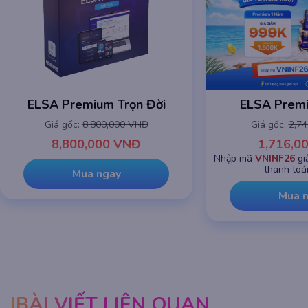
ELSA Premium 1 năm
ELSA Premiu
Giá gốc:
2,745,000 VNĐ
Giá gốc:
8,8
1,716,000 VNĐ
8,800,0
Nhập mã
VNINF26
giảm chỉ còn
999K
khi
thanh toán online
Mua 
Mua ngay
BÀI VIẾT LIÊN QUAN