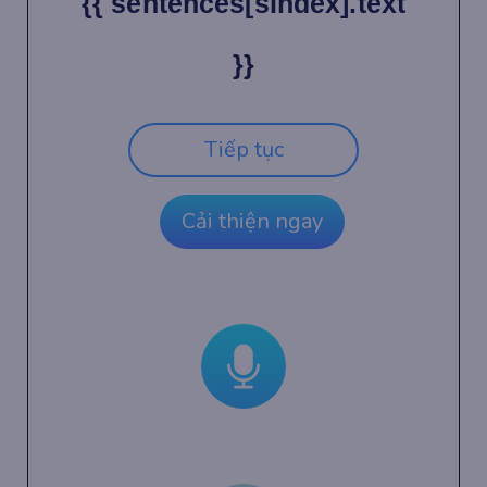
{{ sentences[sIndex].text
}}
Tiếp tục
Cải thiện ngay