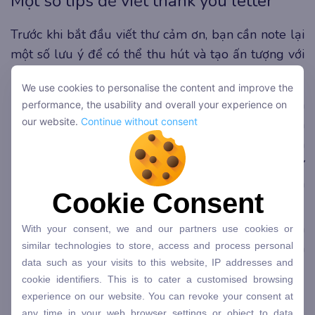
Một số tips để viết thank you letter
Trước khi bắt đầu viết thư cảm ơn, bạn cần note lại
một số lưu ý để có thể thu hút và tạo ấn tượng với
người đọc. ELSA Speak đã tổng hợp dưới đây:
We use cookies to personalise the content and improve the
Khi khách hàng đăng ký trên trang web của
performance, the usability and overall your experience on
our website.
Continue without consent
bạn, đăng ký nhận bản tin, đăng ký tham gia
buổi đào tạo, hoặc thực hiện một giao dịch
mua, việc thiết lập các chiến dịch email tự
động với nhiều mẫu khác nhau phản ánh
Cookie Consent
phong cách của thương hiệu là rất quan trọng.
Hãy cân nhắc kỹ lưỡng về tiêu đề của thư cảm
With your consent, we and our partners use cookies or
ơn (nên thu hút sự quan tâm của người nhận
similar technologies to store, access and process personal
data such as your visits to this website, IP addresses and
và khuyến khích họ mở tin nhắn).
cookie identifiers. This is to cater a customised browsing
Đảm bảo gọi tên người đăng ký; nhiều dịch vụ
experience on our website. You can revoke your consent at
marketing qua email cung cấp tính năng này.
any time in your web browser settings or object to data