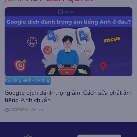
Kỹ năng viết - Writing
Paraphrase là gì? 5 Tuyệt chiêu Paraphrase
đỉnh cao trong IELTS
20/07/2026 | Admin