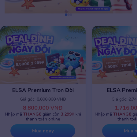
ELSA Premium Trọn Đời
ELSA Prem
Giá gốc:
8,800,000 VNĐ
Giá gốc:
2,7
8,800,000 VNĐ
1,716,0
Nhập mã
THANG8
giảm còn
3.299K
khi
Nhập mã
THANG8
gi
thanh toán online
thanh toá
Mua ngay
Mua 