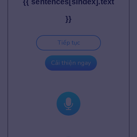
{{ sentences[sIndex].text
}}
Tiếp tục
Cải thiện ngay