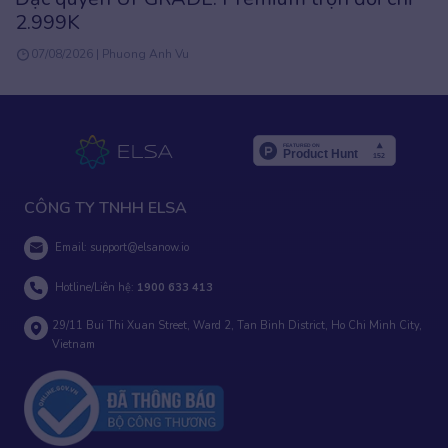
2.999K
07/08/2026 | Phuong Anh Vu
CÔNG TY TNHH ELSA
Email:
support@elsanow.io
Hotline/Liên hệ:
1900 633 413
29/11 Bui Thi Xuan Street, Ward 2, Tan Binh District, Ho Chi Minh City,
Vietnam