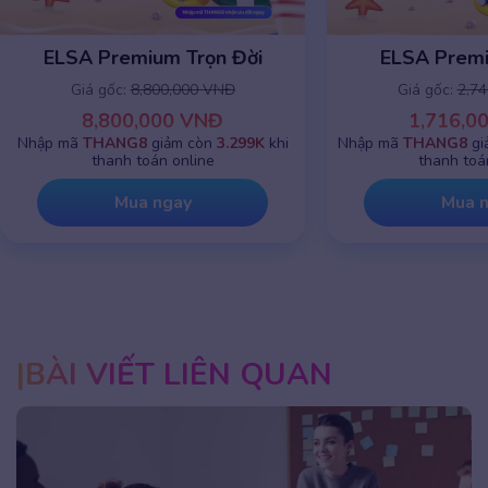
ELSA Premium 1 năm
ELSA Premiu
Giá gốc:
2,745,000 VNĐ
Giá gốc:
8,8
1,716,000 VNĐ
8,800,0
Nhập mã
THANG8
giảm chỉ còn
799K
khi
Nhập mã
THANG8
g
thanh toán online
thanh toá
Mua ngay
Mua 
BÀI VIẾT LIÊN QUAN