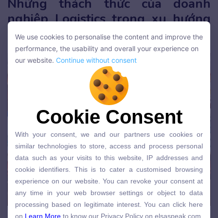
Những thách thức của doanh
nghiệp Logistics trong xu hướng
phát triển mới
We use cookies to personalise the content and improve the
We use cookies to personalise the content and improve the
performance, the usability and overall your experience on
performance, the usability and overall your experience on
our website.
Continue without consent
our website.
Continue without consent
Cookie Consent
Cookie Consent
With your consent, we and our partners use cookies or
With your consent, we and our partners use cookies or
similar technologies to store, access and process personal
similar technologies to store, access and process personal
data such as your visits to this website, IP addresses and
data such as your visits to this website, IP addresses and
cookie identifiers. This is to cater a customised browsing
cookie identifiers. This is to cater a customised browsing
experience on our website. You can revoke your consent at
experience on our website. You can revoke your consent at
any time in your web browser settings or object to data
any time in your web browser settings or object to data
processing based on legitimate interest. You can click here
processing based on legitimate interest. You can click here
on
Learn More
to know our Privacy Policy on elsaspeak.com
on
Learn More
to know our Privacy Policy on elsaspeak.com