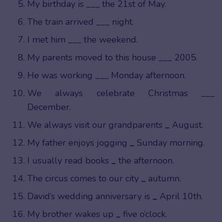
My birthday is ___ the 21st of May.
The train arrived ___ night.
I met him ___ the weekend.
My parents moved to this house ___ 2005.
He was working ___ Monday afternoon.
We always celebrate Christmas ___
December.
We always visit our grandparents
_
August.
My father enjoys jogging
_
Sunday morning.
I usually read books
_
the afternoon.
The circus comes to our city
_
autumn.
David’s wedding anniversary is
_
April 10th.
My brother wakes up
_
five o’clock.