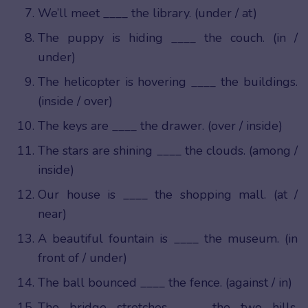
We’ll meet ____ the library. (under / at)
The puppy is hiding ____ the couch. (in /
under)
The helicopter is hovering ____ the buildings.
(inside / over)
The keys are ____ the drawer. (over / inside)
The stars are shining ____ the clouds. (among /
inside)
Our house is ____ the shopping mall. (at /
near)
A beautiful fountain is ____ the museum. (in
front of / under)
The ball bounced ____ the fence. (against / in)
The bridge stretches ____ the two hills.