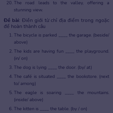
The road leads to the valley, offering a
stunning view.
Đề bài
: Điền giới từ chỉ địa điểm trong ngoặc
để hoàn thành câu
The bicycle is parked ____ the garage. (beside/
above)
The kids are having fun ____ the playground.
(in/ on)
The dog is lying ____ the door. (by/ at)
The café is situated ____ the bookstore. (next
to/ among)
The eagle is soaring ____ the mountains.
(inside/ above)
The kitten is ____ the table. (by / on)