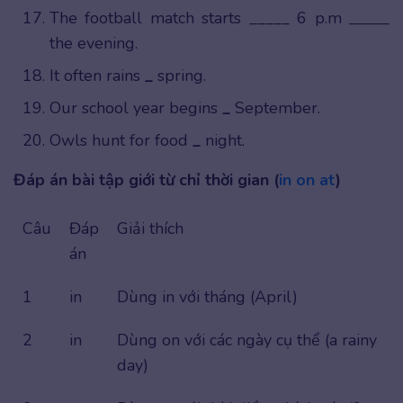
The football match starts _____ 6 p.m _____
the evening.
It often rains
_
spring.
Our school year begins
_
September.
Owls hunt for food
_
night.
Đáp án bài tập giới từ chỉ thời gian (
in on at
)
Câu
Đáp
Giải thích
án
1
in
Dùng in với tháng (April)
2
in
Dùng on với các ngày cụ thể (a rainy
day)