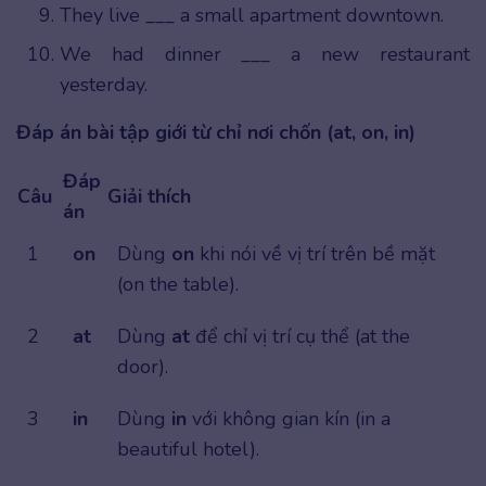
They live ___ a small apartment downtown.
We had dinner ___ a new restaurant
yesterday.
Đáp án bài tập giới từ chỉ nơi chốn (at, on, in)
Đáp
Câu
Giải thích
án
1
on
Dùng
on
khi nói về vị trí trên bề mặt
(on the table).
2
at
Dùng
at
để chỉ vị trí cụ thể (at the
door).
3
in
Dùng
in
với không gian kín (in a
beautiful hotel).