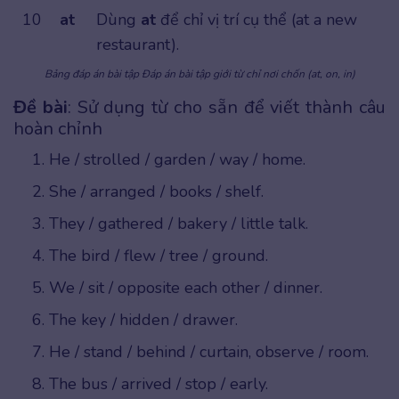
10
at
Dùng
at
để chỉ vị trí cụ thể (at a new
restaurant).
Bảng đáp án bài tập Đáp án bài tập giới từ chỉ nơi chốn (at, on, in)
Đề bài
: Sử dụng từ cho sẵn để viết thành câu
hoàn chỉnh
He / strolled / garden / way / home.
She / arranged / books / shelf.
They / gathered / bakery / little talk.
The bird / flew / tree / ground.
We / sit / opposite each other / dinner.
The key / hidden / drawer.
He / stand / behind / curtain, observe / room.
The bus / arrived / stop / early.