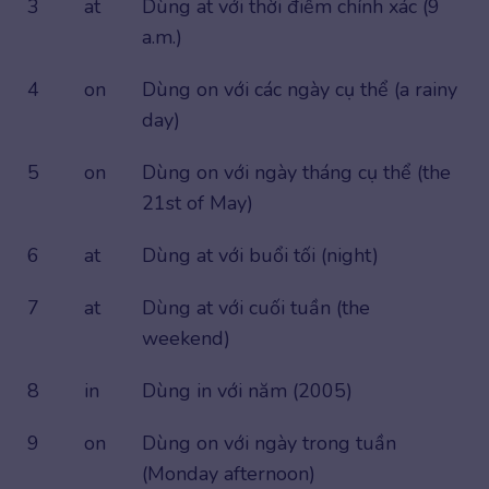
3
at
Dùng at với thời điểm chính xác (9
a.m.)
4
on
Dùng on với các ngày cụ thể (a rainy
day)
5
on
Dùng on với ngày tháng cụ thể (the
21st of May)
6
at
Dùng at với buổi tối (night)
7
at
Dùng at với cuối tuần (the
weekend)
8
in
Dùng in với năm (2005)
9
on
Dùng on với ngày trong tuần
(Monday afternoon)