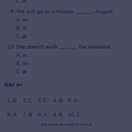
C. in
We will go on a holiday _______ August.
A. on
B. in
C. at
She doesn’t work _______ the weekend.
A. in
B. on
C. at
Đáp án:
1. B
2. C
3. C
4. B
5. A
6. A
7. B
8. A
9. B
10. C
Đáp án bài tập về giới từ in on at