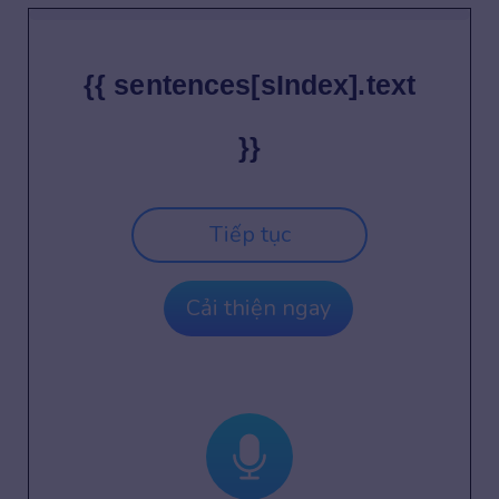
{{ sentences[sIndex].text
}}
Tiếp tục
Cải thiện ngay