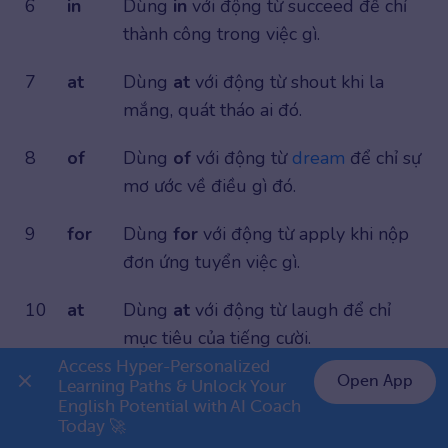
6
in
Dùng
in
với động từ succeed để chỉ
thành công trong việc gì.
7
at
Dùng
at
với động từ shout khi la
mắng, quát tháo ai đó.
8
of
Dùng
of
với động từ
dream
để chỉ sự
mơ ước về điều gì đó.
9
for
Dùng
for
với động từ apply khi nộp
đơn ứng tuyển việc gì.
10
at
Dùng
at
với động từ laugh để chỉ
mục tiêu của tiếng cười.
Access Hyper-Personalized 
Bảng đáp án bài tập về giới từ kết hợp với động từ
Open App
Learning Paths & Unlock Your 
Đề bài
: Điền on hoặc at vào chỗ trống
English Potential with AI Coach 
👉 Premium 1 năm chỉ 999K
Today 🚀
I sent a letter ____ the manager regarding the