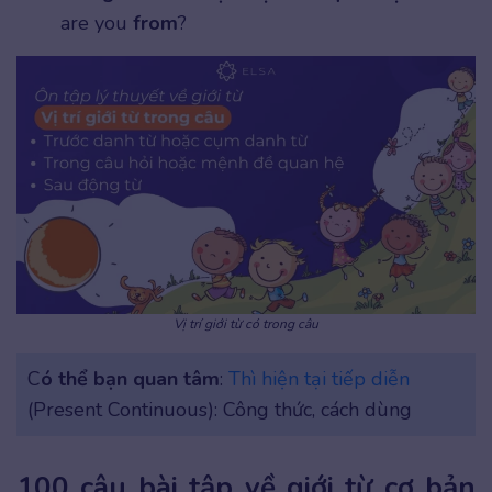
are you
from
?
Vị trí giới từ có trong câu
C
ó thể bạn quan tâm
:
Thì hiện tại tiếp diễn
(Present Continuous): Công thức, cách dùng
100 câu bài tập về giới từ cơ bản