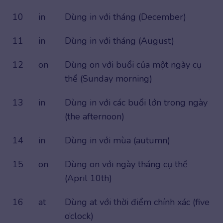
10
in
Dùng in với tháng (December)
11
in
Dùng in với tháng (August)
12
on
Dùng on với buổi của một ngày cụ
thể (Sunday morning)
13
in
Dùng in với các buổi lớn trong ngày
(the afternoon)
14
in
Dùng in với mùa (autumn)
15
on
Dùng on với ngày tháng cụ thể
(April 10th)
16
at
Dùng at với thời điểm chính xác (five
o’clock)