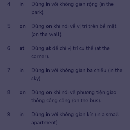
4
in
Dùng
in
với không gian rộng (in the
park).
5
on
Dùng
on
khi nói về vị trí trên bề mặt
(on the wall).
6
at
Dùng
at
để chỉ vị trí cụ thể (at the
corner).
7
in
Dùng
in
với không gian ba chiều (in the
sky).
8
on
Dùng
on
khi nói về phương tiện giao
thông công cộng (on the bus).
9
in
Dùng
in
với không gian kín (in a small
apartment).