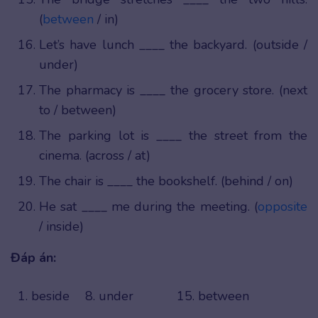
(
between
/ in)
Let’s have lunch ____ the backyard. (outside /
under)
The pharmacy is ____ the grocery store. (next
to / between)
The parking lot is ____ the street from the
cinema. (across / at)
The chair is ____ the bookshelf. (behind / on)
He sat ____ me during the meeting. (
opposite
/ inside)
Đáp án:
1. beside
8. under
15. between