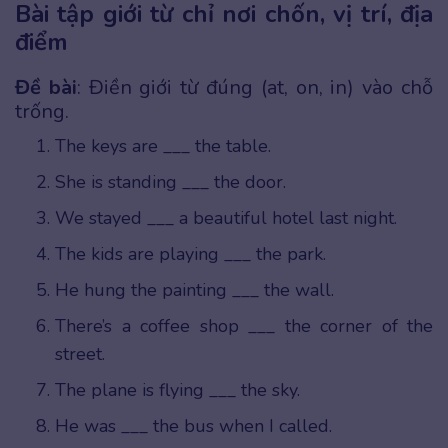
Bài tập giới từ chỉ nơi chốn, vị trí, địa
điểm
Đề bài
: Điền giới từ đúng (at, on, in) vào chỗ
trống.
The keys are ___ the table.
She is standing ___ the door.
We stayed ___ a beautiful hotel last night.
The kids are playing ___ the park.
He hung the painting ___ the wall.
There’s a coffee shop ___ the corner of the
street.
The plane is flying ___ the sky.
He was ___ the bus when I called.