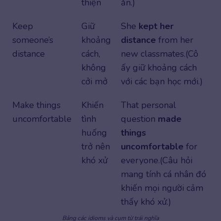
thiện
ăn.)
Keep
Giữ
She
kept her
someone’s
khoảng
distance
from her
distance
cách,
new classmates.(Cô
không
ấy giữ khoảng cách
cởi mở
với các bạn học mới.)
Make things
Khiến
That personal
uncomfortable
tình
question
made
huống
things
trở nên
uncomfortable
for
khó xử
everyone.(Câu hỏi
mang tính cá nhân đó
khiến mọi người cảm
thấy khó xử.)
Bảng các idioms và cụm từ trái nghĩa