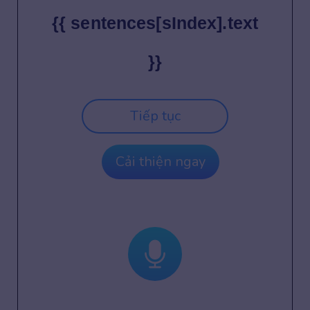
{{ sentences[sIndex].text
}}
Tiếp tục
Cải thiện ngay