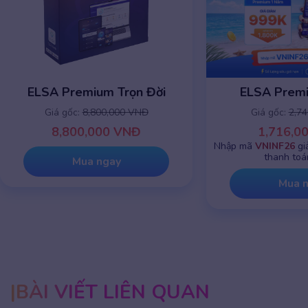
ELSA Premium Trọn Đời
ELSA Prem
Giá gốc:
8,800,000 VNĐ
Giá gốc:
2,7
8,800,000 VNĐ
1,716,0
Nhập mã
VNINF26
gi
thanh toá
Mua ngay
Mua 
BÀI VIẾT LIÊN QUAN