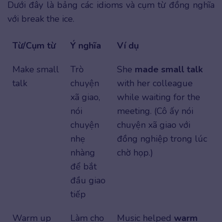
Dưới đây là bảng các idioms và cụm từ đồng nghĩa
với break the ice.
Từ/Cụm từ
Ý nghĩa
Ví dụ
Make small
Trò
She
made small talk
talk
chuyện
with her colleague
xã giao,
while waiting for the
nói
meeting. (Cô ấy nói
chuyện
chuyện xã giao với
nhẹ
đồng nghiệp trong lúc
nhàng
chờ họp.)
để bắt
đầu giao
tiếp
Warm up
Làm cho
Music helped
warm