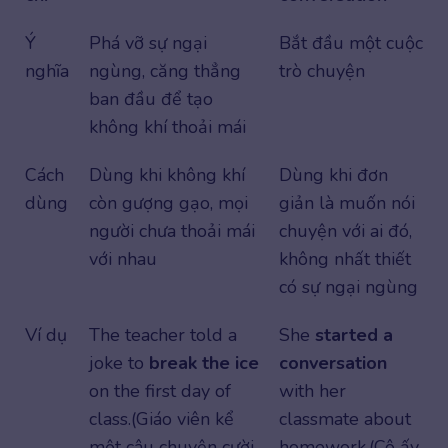
Ý
Phá vỡ sự ngại
Bắt đầu một cuộc
nghĩa
ngùng, căng thẳng
trò chuyện
ban đầu để tạo
không khí thoải mái
Cách
Dùng khi không khí
Dùng khi đơn
dùng
còn gượng gạo, mọi
giản là muốn nói
người chưa thoải mái
chuyện với ai đó,
với nhau
không nhất thiết
có sự ngại ngùng
Ví dụ
The teacher told a
She
started a
joke to
break the ice
conversation
on the first day of
with her
class.(Giáo viên kể
classmate about
một câu chuyện cười
homework.(Cô ấy