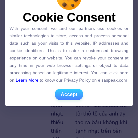
Feel tense
Cảm
Everyone
felt tense
Cookie Consent
Cookie Consent
thấy
during the first few
With your consent, we and our partners use cookies or
With your consent, we and our partners use cookies or
căng
minutes of the
similar technologies to store, access and process personal
similar technologies to store, access and process personal
thẳng,
meeting.(Mọi người
data such as your visits to this website, IP addresses and
data such as your visits to this website, IP addresses and
không
cảm thấy căng thẳng
cookie identifiers. This is to cater a customised browsing
cookie identifiers. This is to cater a customised browsing
experience on our website. You can revoke your consent at
thoải
trong vài phút đầu
experience on our website. You can revoke your consent at
any time in your web browser settings or object to data
mái
của buổi họp.)
any time in your web browser settings or object to data
processing based on legitimate interest. You can click here
processing based on legitimate interest. You can click here
on
Learn More
to know our Privacy Policy on elsaspeak.com
A cold
Bầu
His rude reply
on
Learn More
to know our Privacy Policy on elsaspeak.com
atmosphere
không
created
a cold
Accept
Accept
khí
atmosphere
at the
lạnh
dinner table.(Câu trả
nhạt,
lời thô lỗ của anh ấy
thiếu
tạo ra bầu không khí
thân
lạnh nhạt trên bàn