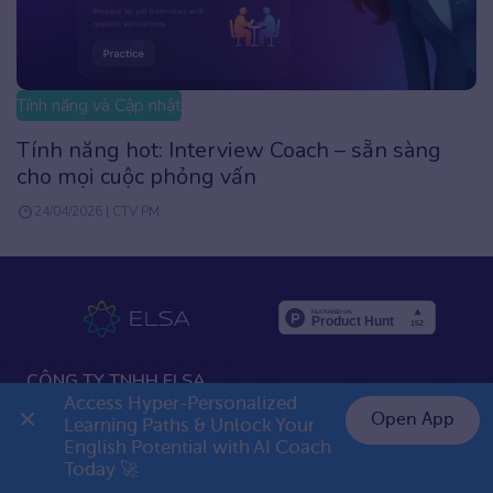
Tính năng và Cập nhật
Family Plan: Gói học mới siêu tiết kiệm, chỉ từ
499K/người khi học chung
17/04/2026 | Admin
CÔNG TY TNHH ELSA
Access Hyper-Personalized 
Open App
Learning Paths & Unlock Your 
Email:
support@elsanow.io
English Potential with AI Coach 
👉 Premium 1 năm chỉ 799K
Today 🚀
Hotline/Liên hệ:
1900 633 413