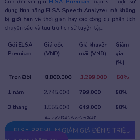
Còn đối với
gói
ELSA Premium
, bạn sẽ được
sử
dụng tính năng ELSA Speech Analyzer mà không
bị giới hạn
về thời gian hay các công cụ phân tích
chuyên sâu và lưu trữ lịch sử luyện tập.
Gói ELSA
Giá gốc
Giá khuyến
Giảm
Premium
(VND)
mãi (VND)
giá
(%)
Trọn Đời
8.800.000
3.299.000
50%
1 năm
2.745.000
799.000
50%
3 tháng
1.555.000
649.000
50%
Bảng giá ELSA Premium 2026
ELSA PREMIUM GIẢM GIÁ ĐẾN 5 TRIỆU –