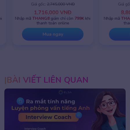
Giá gốc:
2,745,000 VNĐ
Giá gốc:
8,8
1,716,000 VNĐ
8,800,0
Nhập mã
THANG8
giảm chỉ còn
799K
khi
Nhập mã
THANG8
g
thanh toán online
thanh toá
Mua ngay
Mua 
BÀI VIẾT LIÊN QUAN