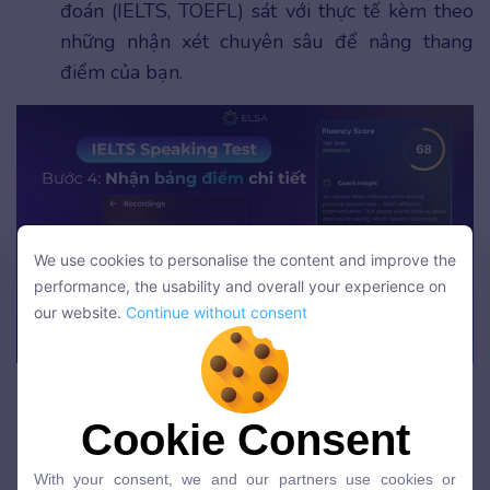
đoán (IELTS, TOEFL) sát với thực tế kèm theo
những nhận xét chuyên sâu để nâng thang
điểm của bạn.
We use cookies to personalise the content and improve the
We use cookies to personalise the content and improve the
performance, the usability and overall your experience on
performance, the usability and overall your experience on
our website.
Continue without consent
our website.
Continue without consent
Nhận bảng điểm dự đoán và nhận xét chuyên sâu
Cookie Consent
ELSA Speech Analyzer giá bao
Cookie Consent
nhiêu và cách mua
With your consent, we and our partners use cookies or
With your consent, we and our partners use cookies or