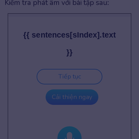
Kiểm tra phát âm với bài tập sau:
{{ sentences[sIndex].text
}}
Tiếp tục
Cải thiện ngay