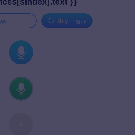
nces[sIndex].text }}
tục
Cải thiện ngay