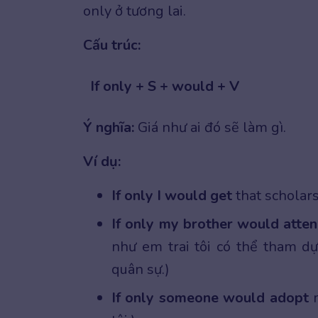
only ở tương lai.
Cấu trúc:
If only + S + would + V
Ý nghĩa:
Giá như ai đó sẽ làm gì.
Ví dụ:
If only I would get
that scholars
If only my brother would atte
như em trai tôi có thể tham dự
quân sự.)
If only someone would adopt
m