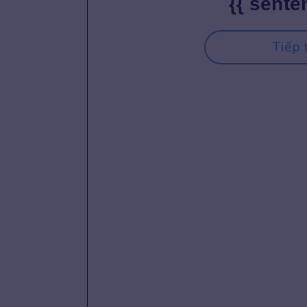
{{ sente
Tiếp 