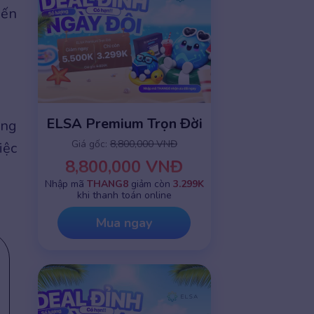
iến
ELSA Premium Trọn Đời
ếng
Giá gốc:
8,800,000 VNĐ
iệc
8,800,000 VNĐ
Nhập mã
THANG8
giảm còn
3.299K
khi thanh toán online
Mua ngay