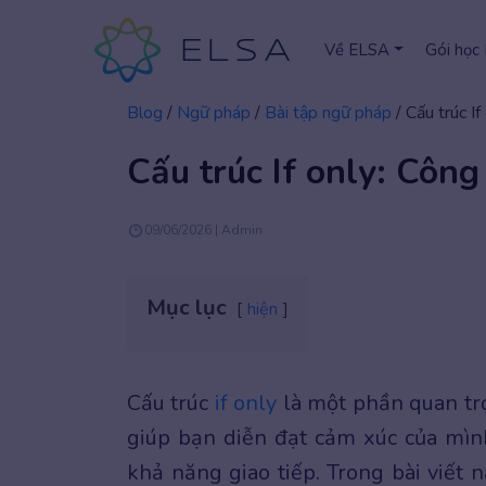
Về ELSA
Gói học
Blog
/
Ngữ pháp
/
Bài tập ngữ pháp
/
Cấu trúc If
Cấu trúc If only: Công
09/06/2026 | Admin
Mục lục
hiện
Cấu trúc
if only
là một phần quan trọ
giúp bạn diễn đạt cảm xúc của mì
khả năng giao tiếp. Trong bài viết n