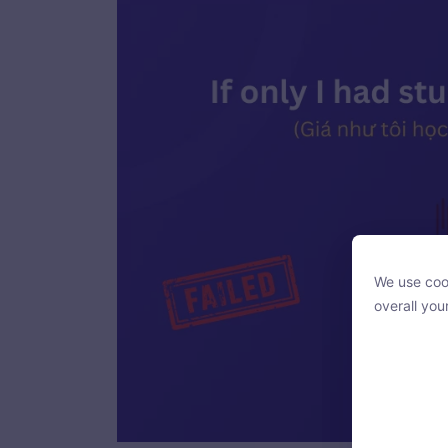
We use cook
We use cook
overall you
overall you
With your c