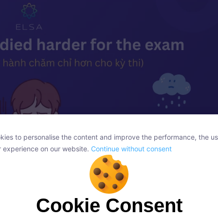
ies to personalise the content and improve the performance, the us
ies to personalise the content and improve the performance, the us
r experience on our website.
Continue without consent
r experience on our website.
Continue without consent
Cookie Consent
Cookie Consent
onsent, we and our partners use cookies or similar technologies to s