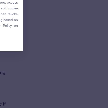
tore, access
 and cookie
 and cookie
u can revoke
u can revoke
ing based on
ing based on
 Policy on
 Policy on
ùng
 if