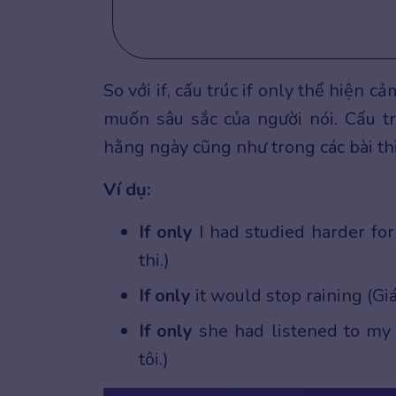
So với if, cấu trúc if only thể hiệ
muốn sâu sắc của người nói. Cấu t
hằng ngày cũng như trong các bài th
Ví dụ:
If only
I had studied harder fo
thi.)
If only
it would stop raining (Gi
If only
she had listened to my 
tôi.)