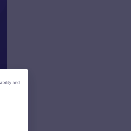
ability and
ability and
tore, access