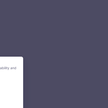
ability and
ability and
tore, access