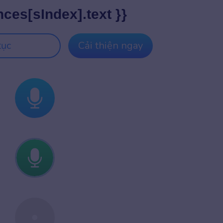
nces[sIndex].text }}
tục
Cải thiện ngay