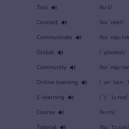
Tool
/tuːl/
🔊
Connect
/kəˈnekt/
🔊
Communicate
/kəˈmjuːnɪk
🔊
Global
/ˈɡləʊbəl/
🔊
Community
/kəˈmjuːnət
🔊
Online learning
/ˌɒnˈlaɪn ˈl
🔊
E-learning
/ˈiː ˈlɜːnɪŋ/
🔊
Course
/kɔːrs/
🔊
Tutorial
/tjuːˈtɔːriəl
🔊