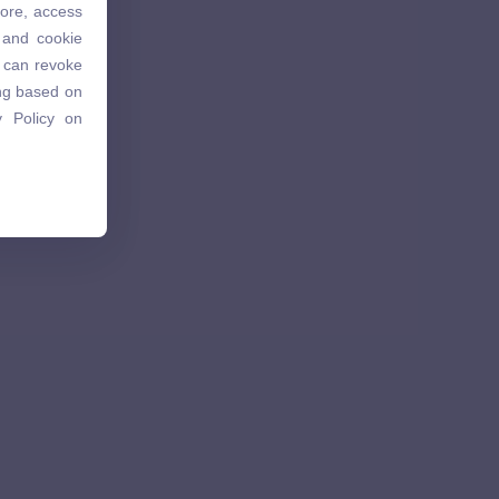
tore, access
 and cookie
 and cookie
u can revoke
u can revoke
ing based on
ing based on
 Policy on
 Policy on