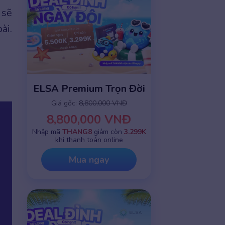
 sẽ
ài.
ELSA Premium Trọn Đời
Giá gốc:
8,800,000 VNĐ
8,800,000 VNĐ
Nhập mã
THANG8
giảm còn
3.299K
khi thanh toán online
Mua ngay