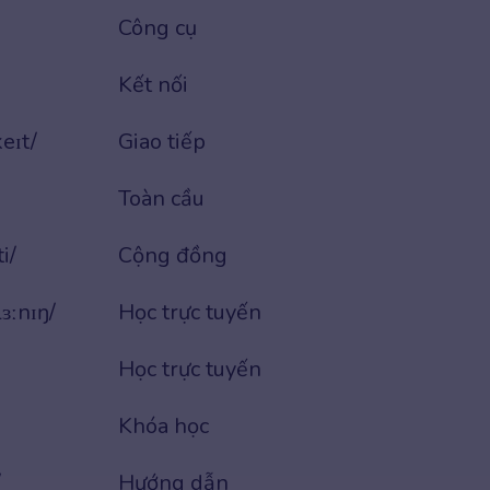
Công cụ
Kết nối
eɪt/
Giao tiếp
Toàn cầu
i/
Cộng đồng
ɜːnɪŋ/
Học trực tuyến
Học trực tuyến
Khóa học
/
Hướng dẫn