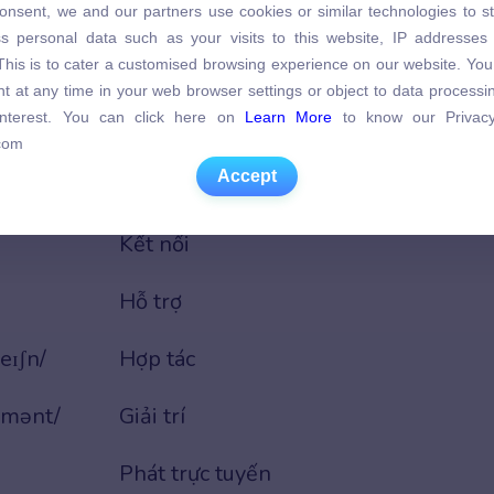
Khởi nghiệp
onsent, we and our partners use cookies or similar technologies to s
s personal data such as your visits to this website, IP addresses
s personal data such as your visits to this website, IP addresses
. This is to cater a customised browsing experience on our website. Yo
. This is to cater a customised browsing experience on our website. Yo
iːdiə/
Mạng xã hội
t at any time in your web browser settings or object to data process
t at any time in your web browser settings or object to data process
 interest. You can click here on
Learn More
to know our Privacy
 interest. You can click here on
Learn More
to know our Privacy
Mạng lưới
com
com
Accept
Accept
i/
Cộng đồng
Kết nối
Hỗ trợ
eɪʃn/
Hợp tác
nmənt/
Giải trí
Phát trực tuyến