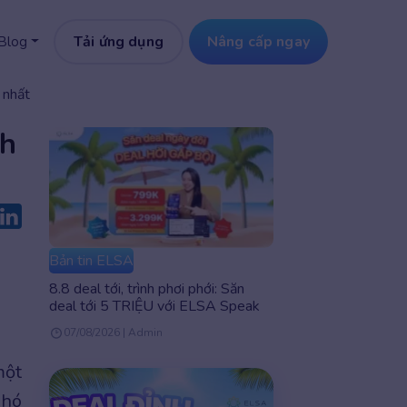
Tải ứng dụng
Nâng cấp ngay
Blog
 nhất
nh
Bản tin ELSA
8.8 deal tới, trình phơi phới: Săn
deal tới 5 TRIỆU với ELSA Speak
07/08/2026 | Admin
một
khó