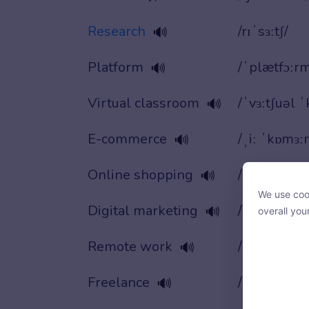
Research
/rɪˈsɜːtʃ/
🔊
Platform
/ˈplætfɔːr
🔊
Virtual classroom
/ˈvɜːtʃuəl 
🔊
E-commerce
/ˌiː ˈkɒmɜːr
🔊
Online shopping
/ˌɒnˈlaɪn ˈ
🔊
We use cook
We use cook
Digital marketing
/ˈdɪdʒɪtəl 
🔊
overall you
overall you
Remote work
/rɪˈməʊt wɜ
🔊
Freelance
/ˈfriːlɑːns/
🔊
With your c