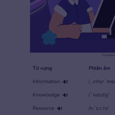
Từ vựng v
Từ vựng
Phiên âm
Information
/ˌɪnfərˈmeɪ
🔊
Knowledge
/ˈnɒlɪdʒ/
🔊
Resource
/rɪˈsɔːrs/
🔊