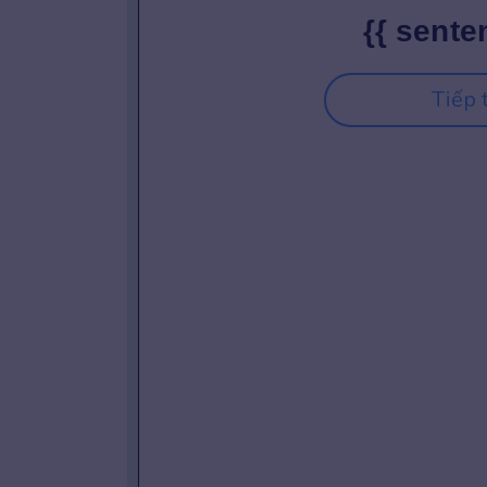
{{ sente
Tiếp 