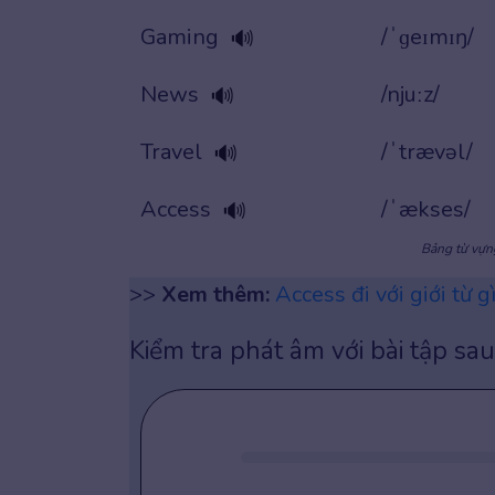
Gaming
/ˈɡeɪmɪŋ/
🔊
News
/njuːz/
🔊
Travel
/ˈtrævəl/
🔊
Access
/ˈækses/
🔊
Bảng từ vựng
>>
Xem thêm:
Access đi với giới từ g
Kiểm tra phát âm với bài tập sau