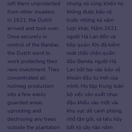
left them unprotected
nhưng nó cũng khiến họ
from other invaders.
không được bảo vệ
In 1621, the Dutch
trước những kẻ xâm
arrived and took over.
lược khác. Năm 1621,
Once securely in
người Hà Lan đến và
control of the Bandas,
tiếp quản. Khi đã kiểm
the Dutch went to
soát chắc chắn quần
work protecting their
đảo Banda, người Hà
new investment. They
Lan bắt tay vào bảo vệ
concentrated all
khoản đầu tư mới của
nutmeg production
mình. Họ tập trung toàn
into a few easily
bộ việc sản xuất nhục
guarded areas,
đậu khấu vào một vài
uprooting and
khu vực dễ canh phòng,
destroying any trees
nhổ tận gốc và tiêu hủy
outside the plantation
bất kỳ cây nào nằm