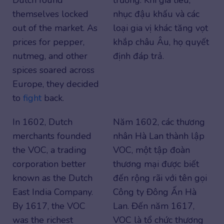
Dutch found
trường. Khi giá tiêu,
themselves locked
nhục đậu khấu và các
out of the market. As
loại gia vị khác tăng vọt
prices for pepper,
khắp châu Âu, họ quyết
nutmeg, and other
định đáp trả.
spices soared across
Europe, they decided
to
fight
back.
In 1602, Dutch
Năm 1602, các thương
merchants founded
nhân Hà Lan thành lập
the VOC, a trading
VOC, một tập đoàn
corporation better
thương mại được biết
known as the Dutch
đến rộng rãi với tên gọi
East India Company.
Công ty Đông Ấn Hà
By 1617, the VOC
Lan. Đến năm 1617,
was the richest
VOC là tổ chức thương