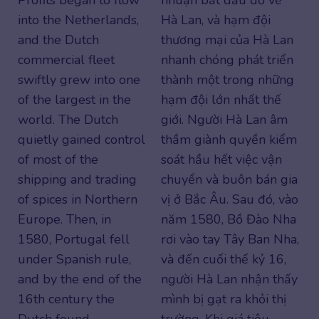
Profits began to flow
nhuận bắt đầu đổ về
into the Netherlands,
Hà Lan, và hạm đội
and the Dutch
thương mại của Hà Lan
commercial fleet
nhanh chóng phát triển
swiftly grew into one
thành một trong những
of the largest in the
hạm đội lớn nhất thế
world. The Dutch
giới. Người Hà Lan âm
quietly gained control
thầm giành quyền kiểm
of most of the
soát hầu hết việc vận
shipping and trading
chuyển và buôn bán gia
of spices in Northern
vị ở Bắc Âu. Sau đó, vào
Europe. Then, in
năm 1580, Bồ Đào Nha
1580, Portugal fell
rơi vào tay Tây Ban Nha,
under Spanish rule,
và đến cuối thế kỷ 16,
and by the end of the
người Hà Lan nhận thấy
16th century the
mình bị gạt ra khỏi thị