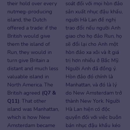
their hold over every
soát đối với mọi hòn đảo
nutmeg-producing
sản xuất nhục đậu khấu,
island, the Dutch
người Hà Lan đề nghị
offered a trade: if the
trao đổi: nếu người Anh
British would give
giao cho họ đảo Run, họ
them the island of
sẽ đổi lại cho Anh một
Run, they would in
hòn đảo xa xôi và ít giá
turn give Britain a
trị hơn nhiều ở Bắc Mỹ.
distant and much less
Người Anh đã đồng ý.
valuable island in
Hòn đảo đó chính là
North America. The
Manhattan, và đó là lý
British agreed
(Q7 &
do New Amsterdam trở
Q11)
. That other
thành New York. Người
island was Manhattan,
Hà Lan hiện có độc
which is how New
quyền đối với việc buôn
Amsterdam became
bán nhục đậu khấu kéo