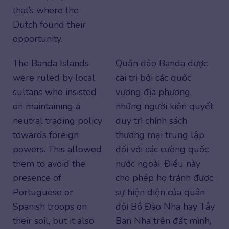
that’s where the
Dutch found their
opportunity.
The Banda Islands
Quần đảo Banda được
were ruled by local
cai trị bởi các quốc
sultans who insisted
vương địa phương,
on maintaining a
những người kiên quyết
neutral trading policy
duy trì chính sách
towards foreign
thương mại trung lập
powers. This allowed
đối với các cường quốc
them to avoid the
nước ngoài. Điều này
presence of
cho phép họ tránh được
Portuguese or
sự hiện diện của quân
Spanish troops on
đội Bồ Đào Nha hay Tây
their soil, but it also
Ban Nha trên đất mình,