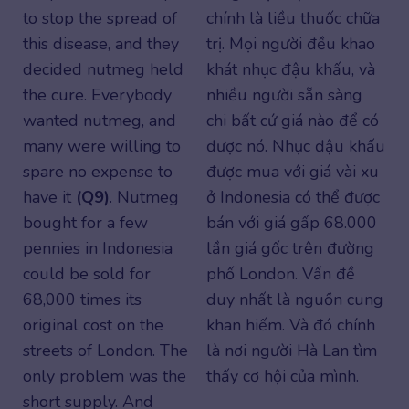
to stop the spread of
chính là liều thuốc chữa
this disease, and they
trị. Mọi người đều khao
decided nutmeg held
khát nhục đậu khấu, và
the cure. Everybody
nhiều người sẵn sàng
wanted nutmeg, and
chi bất cứ giá nào để có
many were willing to
được nó. Nhục đậu khấu
spare no expense to
được mua với giá vài xu
have it
(Q9)
. Nutmeg
ở Indonesia có thể được
bought for a few
bán với giá gấp 68.000
pennies in Indonesia
lần giá gốc trên đường
could be sold for
phố London. Vấn đề
68,000 times its
duy nhất là nguồn cung
original cost on the
khan hiếm. Và đó chính
streets of London. The
là nơi người Hà Lan tìm
only problem was the
thấy cơ hội của mình.
short supply. And