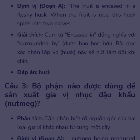
Định vị (Đoạn A):
“The fruit is encased in a
fleshy husk. When the fruit is ripe, this husk
splits into two halves…”
Giải thích:
Cụm từ “Encased in” đồng nghĩa với
“surrounded by” (được bao bọc bởi). Bài đọc
xác nhận lớp vỏ (husk) này sẽ nứt làm đôi khi
chín.
Đáp án:
husk
Câu 3: Bộ phận nào được dùng để
sản xuất gia vị nhục đậu khấu
(nutmeg)?
Phân tích:
Cần phân biệt rõ nguồn gốc của hai
loại gia vị khác nhau từ cùng một cây.
Định vị (Đoạn A):
“…nutmeg being produced