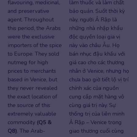
flavouring, medicinal,
làm thuốc và làm chất
and preservative
bảo quản. Suốt thời kỳ
agent. Throughout
này, người Ả Rập là
this period, the Arabs
những nhà nhập khẩu
were the exclusive
độc quyền loại gia vị
importers of the spice
này vào châu Âu. Họ
to Europe. They sold
bán nhục đậu khấu với
nutmeg for high
giá cao cho các thương
prices to merchants
nhân ở Venice, nhưng họ
based in Venice, but
chưa bao giờ tiết lộ vị trí
they never revealed
chính xác của nguồn
the exact location of
cung cấp mặt hàng vô
the source of this
cùng giá trị này. Sự
extremely valuable
thống trị của liên minh
commodity
(Q5 &
Ả Rập – Venice trong
Q8)
. The Arab-
giao thương cuối cùng