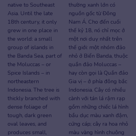
native to Southeast
thường xanh lớn có
Asia. Until the late
nguồn gốc từ Đông
18th century, it only
Nam Á. Cho đến cuối
grew in one place in
thế kỷ 18, nó chỉ mọc ở
the world: a small
một nơi duy nhất trên
group of islands in
thế giới: một nhóm đảo
the Banda Sea, part of
nhỏ ở Biển Banda, thuộc
the Moluccas – or
quần đảo Moluccas –
Spice Islands – in
hay còn gọi là Quần đảo
northeastern
Gia vị – ở phía đông bắc
Indonesia. The tree is
Indonesia. Cây có nhiều
thickly branched with
cành với tán lá rậm rạp
dense foliage of
gồm những chiếc lá hình
tough, dark green
bầu dục màu xanh đậm,
oval leaves, and
cứng cáp; cây ra hoa nhỏ
produces small,
màu vàng hình chuông