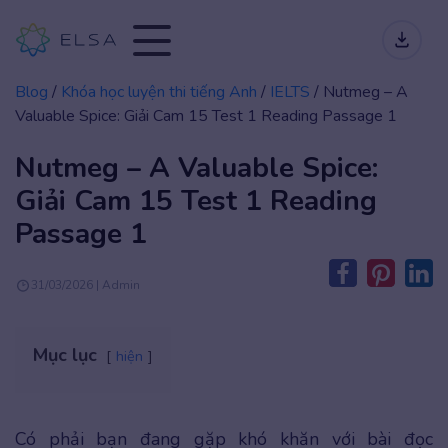
Blog
/
Khóa học luyện thi tiếng Anh
/
IELTS
/
Nutmeg – A
Valuable Spice: Giải Cam 15 Test 1 Reading Passage 1
Nutmeg – A Valuable Spice:
Giải Cam 15 Test 1 Reading
Passage 1
31/03/2026 | Admin
Mục lục
hiện
Có phải bạn đang gặp khó khăn với bài đọc