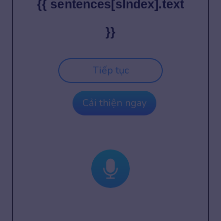
{{ sentences[sIndex].text
}}
Tiếp tục
Cải thiện ngay