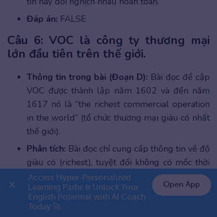
tin này đối nghịch nhau hoàn toàn.
Đáp án:
FALSE
Câu 6: VOC là công ty thương mại
lớn đầu tiên trên thế giới.
Thông tin trong bài (Đoạn D):
Bài đọc đề cập
VOC được thành lập năm 1602 và đến năm
1617 nó là “the richest commercial operation
in the world” (tổ chức thương mại giàu có nhất
thế giới).
Phân tích:
Bài đọc chỉ cung cấp thông tin về độ
giàu có (richest), tuyệt đối không có mốc thời
gian hay từ khóa nào khẳng định đây là công ty
Access Hyper-Personalized 
Open App
Learning Paths & Unlock Your 
đầu tiên (first) trên thế giới. Chúng ta không
English Potential with AI Coach 
👉 Premium 1 năm chỉ 799K
thể tự suy luận.
Today 🚀