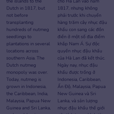
the islands to the
cho Hà Lan vào năm
Dutch in 1817, but
1817, nhưng không
not before
phải trước khi chuyển
transplanting
hàng trăm cây nhục đậu
hundreds of nutmeg
khấu con sang các đồn
seedlings to
điền ở một số địa điểm
plantations in several
khắp Nam Á. Sự độc
locations across
quyền nhục đậu khấu
southern Asia. The
của Hà Lan đã kết thúc.
Dutch nutmeg
Ngày nay, nhục đậu
monopoly was over.
khấu được trồng ở
Today, nutmeg is
Indonesia, Caribbean,
grown in Indonesia,
Ấn Độ, Malaysia, Papua
the Caribbean, India,
New Guinea và Sri
Malaysia, Papua New
Lanka, và sản lượng
Guinea and Sri Lanka,
nhục đậu khấu thế giới