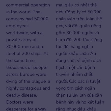
commercial operation
mại giàu có nhất thế
in the world. The
giới. Công ty có 50.000
company had 50,000
nhân viên trên toàn thế
employees
giới, với đội quân riêng
worldwide, with a
gồm 30.000 người và
private army of
hạm đội 200 tàu. Cùng
30,000 men and a
lúc đó, hàng nghìn
fleet of 200 ships. At
người khắp châu Âu
the same time,
đang chết vì bệnh dịch
thousands of people
hạch, một căn bệnh
across Europe were
truyền nhiễm chết
dying of the plague, a
người. Các bác sĩ tuyệt
highly contagious and
vọng tìm cách ngăn
deadly disease.
chặn sự lây lan của căn
Doctors were
bệnh này và họ kết luận
desperate for a way
rằng nhục đậu khấu