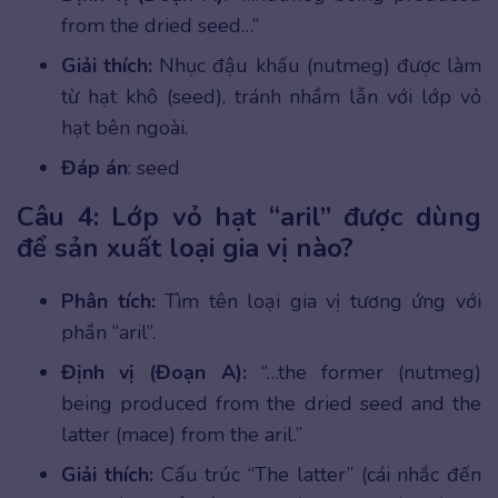
from the dried seed…”
Giải thích:
Nhục đậu khấu (nutmeg) được làm
từ hạt khô (seed), tránh nhầm lẫn với lớp vỏ
hạt bên ngoài.
Đáp án
: seed
Câu 4: Lớp vỏ hạt “aril” được dùng
để sản xuất loại gia vị nào?
Phân tích:
Tìm tên loại gia vị tương ứng với
phần “aril”.
Định vị (Đoạn A):
“…the former (nutmeg)
being produced from the dried seed and the
latter (mace) from the aril.”
Giải thích:
Cấu trúc “The latter” (cái nhắc đến