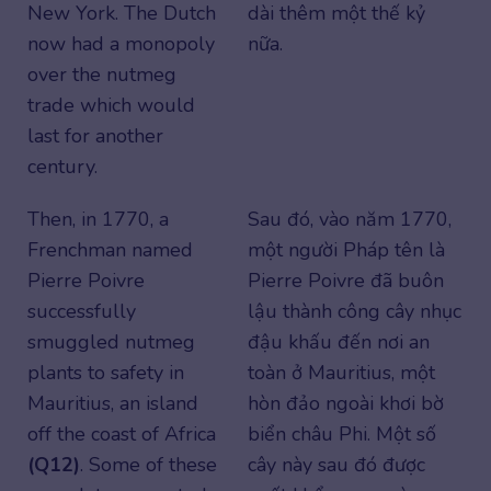
New York. The Dutch
dài thêm một thế kỷ
now had a monopoly
nữa.
over the nutmeg
trade which would
last for another
century.
Then, in 1770, a
Sau đó, vào năm 1770,
Frenchman named
một người Pháp tên là
Pierre Poivre
Pierre Poivre đã buôn
successfully
lậu thành công cây nhục
smuggled nutmeg
đậu khấu đến nơi an
plants to safety in
toàn ở Mauritius, một
Mauritius, an island
hòn đảo ngoài khơi bờ
off the coast of Africa
biển châu Phi. Một số
(Q12)
. Some of these
cây này sau đó được