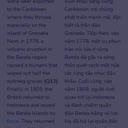
were later exported
xuất khẩu sang vùng
to the Caribbean
Caribbean, nơi chúng
where they thrived,
phát triển mạnh mẽ, đặc
especially on the
biệt là trên đảo
island of Grenada.
Grenada. Tiếp theo, vào
Next, in 1778, a
năm 1778, một vụ phun
volcanic eruption in
trào núi lửa ở vùng
the Banda region
Banda đã gây ra sóng
caused a tsunami that
thần quét sạch một nửa
wiped out half the
các rừng cây nhục đậu
nutmeg groves
(Q13)
.
khấu. Cuối cùng, vào
Finally, in 1809, the
năm 1809, người Anh
British returned to
quay trở lại Indonesia
Indonesia and seized
và đánh chiếm quần
the Banda Islands by
đảo Banda bằng vũ lực.
force
. They returned
Họ đã trả lại quần đảo