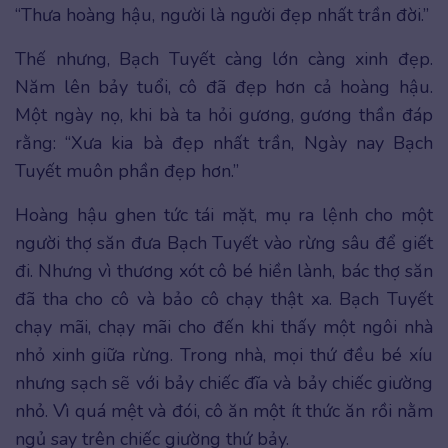
“Thưa hoàng hậu, người là người đẹp nhất trần đời.”
Thế nhưng, Bạch Tuyết càng lớn càng xinh đẹp.
Năm lên bảy tuổi, cô đã đẹp hơn cả hoàng hậu.
Một ngày nọ, khi bà ta hỏi gương, gương thần đáp
rằng: “Xưa kia bà đẹp nhất trần, Ngày nay Bạch
Tuyết muôn phần đẹp hơn.”
Hoàng hậu ghen tức tái mặt, mụ ra lệnh cho một
người thợ săn đưa Bạch Tuyết vào rừng sâu để giết
đi. Nhưng vì thương xót cô bé hiền lành, bác thợ săn
đã tha cho cô và bảo cô chạy thật xa. Bạch Tuyết
chạy mãi, chạy mãi cho đến khi thấy một ngôi nhà
nhỏ xinh giữa rừng. Trong nhà, mọi thứ đều bé xíu
nhưng sạch sẽ với bảy chiếc đĩa và bảy chiếc giường
nhỏ. Vì quá mệt và đói, cô ăn một ít thức ăn rồi nằm
ngủ say trên chiếc giường thứ bảy.