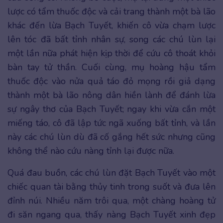
lược có tẩm thuốc độc và cải trang thành một bà lão
khác đến lừa Bạch Tuyết, khiến cô vừa chạm lược
lên tóc đã bất tỉnh nhân sự, song các chú lùn lại
một lần nữa phát hiện kịp thời để cứu cô thoát khỏi
bàn tay tử thần. Cuối cùng, mụ hoàng hậu tẩm
thuốc độc vào nửa quả táo đỏ mọng rồi giả dạng
thành một bà lão nông dân hiền lành để đánh lừa
sự ngây thơ của Bạch Tuyết; ngay khi vừa cắn một
miếng táo, cô đã lập tức ngã xuống bất tỉnh, và lần
này các chú lùn dù đã cố gắng hết sức nhưng cũng
không thể nào cứu nàng tỉnh lại được nữa.
Quá đau buồn, các chú lùn đặt Bạch Tuyết vào một
chiếc quan tài bằng thủy tinh trong suốt và đưa lên
đỉnh núi. Nhiều năm trôi qua, một chàng hoàng tử
đi săn ngang qua, thấy nàng Bạch Tuyết xinh đẹp