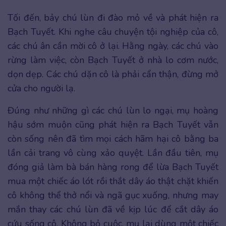
Tối đến, bảy chú lùn đi đào mỏ về và phát hiện ra
Bạch Tuyết. Khi nghe câu chuyện tội nghiệp của cô,
các chú ân cần mời cô ở lại. Hằng ngày, các chú vào
rừng làm việc, còn Bạch Tuyết ở nhà lo cơm nước,
dọn dẹp. Các chú dặn cô là phải cẩn thận, đừng mở
cửa cho người lạ.
Đúng như những gì các chú lùn lo ngại, mụ hoàng
hậu sớm muộn cũng phát hiện ra Bạch Tuyết vẫn
còn sống nên đã tìm mọi cách hãm hại cô bằng ba
lần cải trang vô cùng xảo quyệt. Lần đầu tiên, mụ
đóng giả làm bà bán hàng rong để lừa Bạch Tuyết
mua một chiếc áo lót rồi thắt dây áo thật chặt khiến
cô không thể thở nổi và ngã gục xuống, nhưng may
mắn thay các chú lùn đã về kịp lúc để cắt dây áo
cứu sống cô. Không bỏ cuộc, mụ lại dùng một chiếc