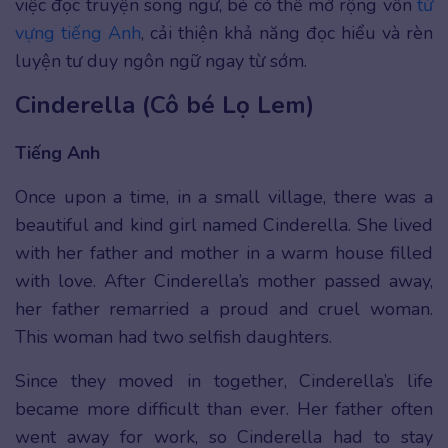
việc đọc truyện song ngữ, bé có thể mở rộng vốn
từ
vựng tiếng Anh
, cải thiện khả năng đọc hiểu và rèn
luyện tư duy ngôn ngữ ngay từ sớm.
Cinderella (Cô bé Lọ Lem)
Tiếng Anh
Once upon a time, in a small village, there was a
beautiful and kind girl named Cinderella. She lived
with her father and mother in a warm house filled
with love. After Cinderella’s mother passed away,
her father remarried a proud and cruel woman.
This woman had two selfish daughters.
Since they moved in together, Cinderella’s life
became more difficult than ever. Her father often
went away for work, so Cinderella had to stay