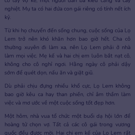
cô lấy vợ kế, một người đàn bà kiêu căng và cay
nghiệt. Mụ ta có hai đứa con gái riêng có tính nết ích
kỷ.
Từ khi họ chuyển đến sống chung, cuộc sống của Lọ
Lem trở nên khó khăn hơn bao giờ hết. Cha cô
thường xuyên đi làm xa, nên Lọ Lem phải ở nhà
làm mọi việc. Mẹ kế và hai chị em luôn bắt nạt cô,
không cho cô nghỉ ngơi. Hằng ngày cô phải dậy
sớm để quét dọn, nấu ăn và giặt giũ.
Dù phải chịu đựng nhiều khổ cực, Lọ Lem không
bao giờ kêu ca hay than phiền, chỉ âm thầm làm
việc và mơ ước về một cuộc sống tốt đẹp hơn.
Một hôm, nhà vua tổ chức một buổi dạ hội lớn để
hoàng tử chọn vợ. Tất cả các cô gái trong vương
quốc đều được mời. Hai chị em kế của Lọ Lem rất