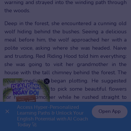
warning and strayed into the winding path through
the woods.
Deep in the forest, she encountered a cunning old
wolf hiding behind the bushes. Seeing a delicious
meal before him, the wolf approached her with a
polite voice, asking where she was headed. Naive
and trusting, Red Riding Hood told him everything:
she was going to visit her grandmother in the
house with the tall chimney behind the forest. The
wolf immediately began plotting. He suggested
she take her time to pick some beautiful flowers
for her grandmother while he rushed straight to
the old lady’s cottage.
Access Hyper-Personalized 
Open App
Learning Paths & Unlock Your 
The wolf reached the house in no time, burst
English Potential with AI Coach 
Today 🚀
through the door, and swallowed poor