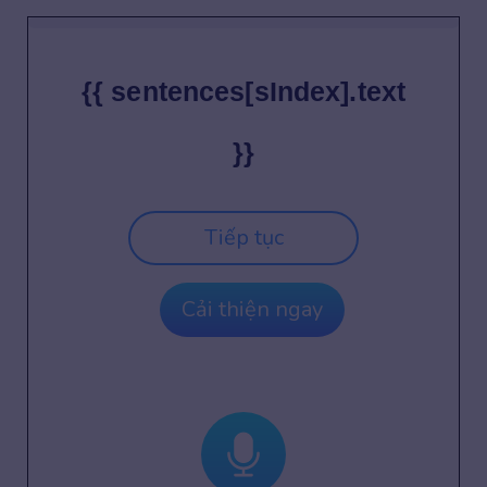
{{ sentences[sIndex].text
}}
Tiếp tục
Cải thiện ngay