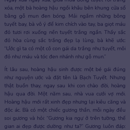
xóa, một bà hoàng hậu ngồi khâu bên khung cửa sổ
bằng gỗ mun đen bóng. Mải ngắm những bông
tuyết bay, bà vô ý để kim chích vào tay, ba giọt máu
đỏ tươi rơi xuống nền tuyết trắng ngần. Thấy sắc
đỏ hòa cùng sắc trắng đẹp lạ lùng, bà khẽ ước:
“Ước gì ta có một cô con gái da trắng như tuyết, môi
đỏ như máu và tóc đen nhánh như gỗ mun.”
Ít lâu sau, hoàng hậu sinh được một bé gái đúng
như nguyện ước và đặt tên là Bạch Tuyết. Nhưng
thật buồn thay, ngay sau khi con chào đời, hoàng
hậu qua đời. Một năm sau, nhà vua cưới vợ mới.
Hoàng hậu mới rất xinh đẹp nhưng lại kiêu căng và
độc ác. Bà có một chiếc gương thần, mỗi ngày đều
soi gương và hỏi: “Gương kia ngự ở trên tường, thế
gian ai đẹp được dường như ta?” Gương luôn đáp: