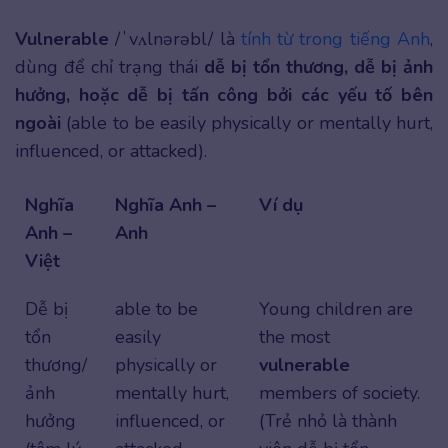
Vulnerable
/ˈvʌlnərəbl/ là
tính từ trong tiếng Anh
,
dùng để chỉ trạng thái
dễ bị tổn thương, dễ bị ảnh
hưởng, hoặc dễ bị tấn công bởi các yếu tố bên
ngoài
(able to be easily physically or mentally hurt,
influenced, or attacked).
Nghĩa
Nghĩa Anh –
Ví dụ
Anh –
Anh
Việt
Dễ bị
able to be
Young children are
tổn
easily
the most
thương/
physically or
vulnerable
ảnh
mentally hurt,
members of society.
hưởng
influenced, or
(Trẻ nhỏ là thành