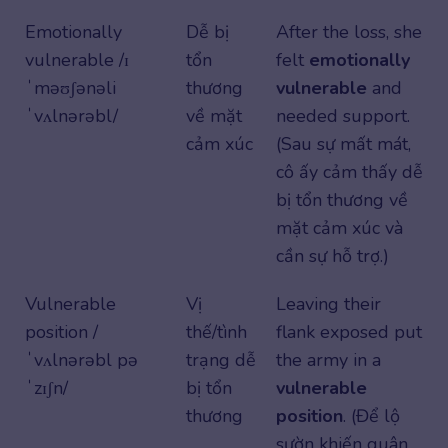
Emotionally
Dễ bị
After the loss, she
vulnerable /ɪ
tổn
felt
emotionally
ˈməʊʃənəli
thương
vulnerable
and
ˈvʌlnərəbl/
về mặt
needed support.
cảm xúc
(Sau sự mất mát,
cô ấy cảm thấy dễ
bị tổn thương về
mặt cảm xúc và
cần sự hỗ trợ.)
Vulnerable
Vị
Leaving their
position /
thế/tình
flank exposed put
ˈvʌlnərəbl pə
trạng dễ
the army in a
ˈzɪʃn/
bị tổn
vulnerable
thương
position
. (Để lộ
sườn khiến quân