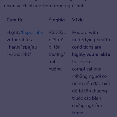
nhiên và chính xác hơn trong ngữ cảnh.
Cụm từ
Ý nghĩa
Ví dụ
Highly/
Especially
Rất/Đặc
People with
vulnerable /
biệt dễ
underlying health
ˌhaɪli/ɪˈspeʃəli
bị tổn
conditions are
ˈvʌlnərəbl/
thương/
highly vulnerable
ảnh
to severe
hưởng
complications.
(Những người có
bệnh nền đặc biệt
dễ bị tổn thương
trước các biến
chứng nghiêm
trọng.)