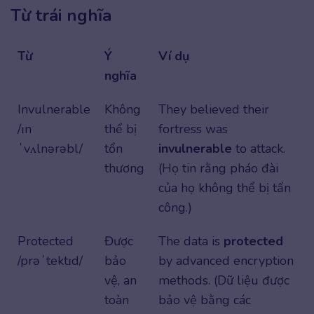
Từ trái nghĩa
Từ
Ý
Ví dụ
nghĩa
Invulnerable
Không
They believed their
/ɪn
thể bị
fortress was
ˈvʌlnərəbl/
tổn
invulnerable
to attack.
thương
(Họ tin rằng pháo đài
của họ không thể bị tấn
công.)
Protected
Được
The data is
protected
/prəˈtektɪd/
bảo
by advanced encryption
vệ, an
methods. (Dữ liệu được
toàn
bảo vệ bằng các