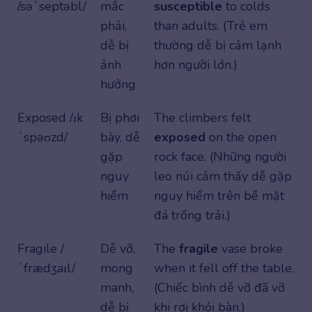
/səˈseptəbl/
mắc
susceptible
to colds
phải,
than adults. (Trẻ em
dễ bị
thường dễ bị cảm lạnh
ảnh
hơn người lớn.)
hưởng
Exposed /ɪk
Bị phơi
The climbers felt
ˈspəʊzd/
bày, dễ
exposed
on the open
gặp
rock face. (Những người
nguy
leo núi cảm thấy dễ gặp
hiểm
nguy hiểm trên bề mặt
đá trống trải.)
Fragile /
Dễ vỡ,
The
fragile
vase broke
ˈfrædʒaɪl/
mong
when it fell off the table.
manh,
(Chiếc bình dễ vỡ đã vỡ
dễ bị
khi rơi khỏi bàn.)