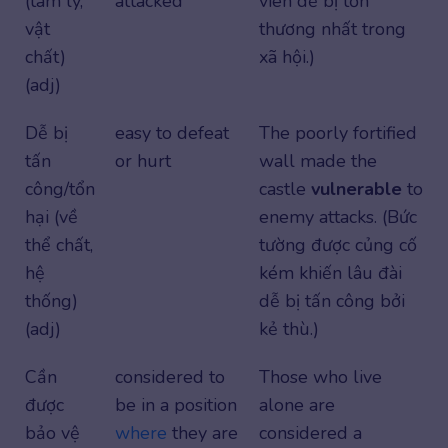
(tâm lý,
attacked
viên dễ bị tổn
vật
thương nhất trong
chất)
xã hội.)
(adj)
Dễ bị
easy to defeat
The poorly fortified
tấn
or hurt
wall made the
công/tổn
castle
vulnerable
to
hại (về
enemy attacks. (Bức
thể chất,
tường được củng cố
hệ
kém khiến lâu đài
thống)
dễ bị tấn công bởi
(adj)
kẻ thù.)
Cần
considered to
Those who live
được
be in a position
alone are
bảo vệ
where
they are
considered a