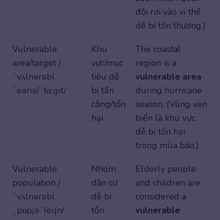
đội rơi vào vị thế
dễ bị tổn thương.)
Vulnerable
Khu
The coastal
area/target /
vực/mục
region is a
ˈvʌlnərəbl
tiêu dễ
vulnerable area
ˈeəriə/ˈtɑːɡɪt/
bị tấn
during hurricane
công/tổn
season. (Vùng ven
hại
biển là khu vực
dễ bị tổn hại
trong mùa bão.)
Vulnerable
Nhóm
Elderly people
population /
dân cư
and children are
ˈvʌlnərəbl
dễ bị
considered a
ˌpɒpjəˈleɪʃn/
tổn
vulnerable