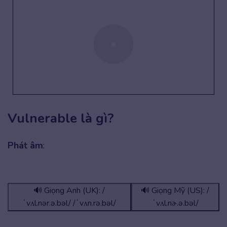
Vulnerable là gì?
Phát âm
:
🔊 Giọng Anh (UK): /
🔊 Giọng Mỹ (US): /
ˈvʌl.nər.ə.bəl/ /ˈvʌn.rə.bəl/
ˈvʌl.nɚ.ə.bəl/