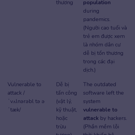
thương
population
during
pandemics.
(Người cao tuổi và
trẻ em được xem
là nhóm dân cư
dễ bị tổn thương
trong các đại
dịch.)
Vulnerable to
Dễ bị
The outdated
attack /
tấn công
software left the
ˈvʌlnərəbl tə ə
(vật lý,
system
ˈtæk/
kỹ thuật,
vulnerable to
hoặc
attack
by hackers.
trừu
(Phần mềm lỗi
tượng)
thời khiến hệ