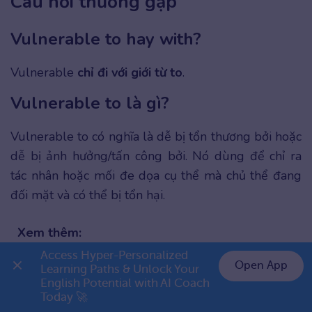
Câu hỏi thường gặp
Vulnerable to hay with?
Vulnerable
chỉ đi với giới từ to
.
Vulnerable to là gì?
Vulnerable to có nghĩa là dễ bị tổn thương bởi hoặc
dễ bị ảnh hưởng/tấn công bởi. Nó dùng để chỉ ra
tác nhân hoặc mối đe dọa cụ thể mà chủ thể đang
đối mặt và có thể bị tổn hại.
Xem thêm:
Married đi với giới từ gì
?
Access Hyper-Personalized 
Open App
Learning Paths & Unlock Your 
Adapt đi với giới từ gì
?
English Potential with AI Coach 
👉 Premium 1 năm chỉ 799K
Well known đi với giới từ gì
?
Today 🚀