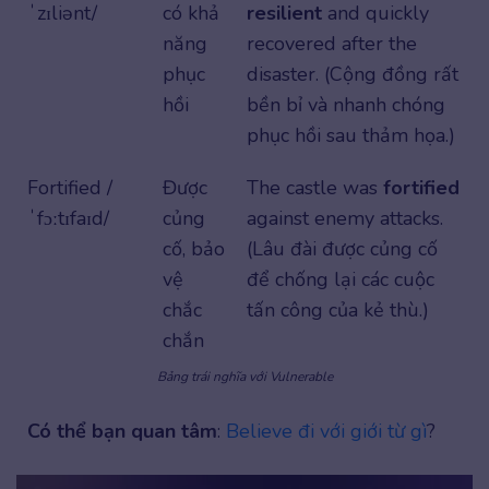
ˈzɪliənt/
có khả
resilient
and quickly
năng
recovered after the
phục
disaster. (Cộng đồng rất
hồi
bền bỉ và nhanh chóng
phục hồi sau thảm họa.)
Fortified /
Được
The castle was
fortified
ˈfɔːtɪfaɪd/
củng
against enemy attacks.
cố, bảo
(Lâu đài được củng cố
vệ
để chống lại các cuộc
chắc
tấn công của kẻ thù.)
chắn
Bảng trái nghĩa với Vulnerable
Có thể bạn quan tâm
:
Believe đi với giới từ gì
?