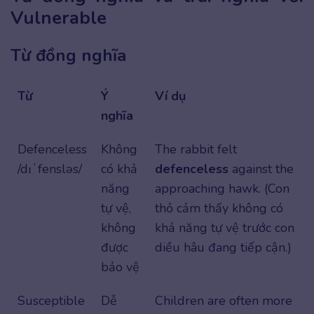
Vulnerable
Từ đồng nghĩa
Từ
Ý
Ví dụ
nghĩa
Defenceless
Không
The rabbit felt
/dɪˈfensləs/
có khả
defenceless
against the
năng
approaching hawk. (Con
tự vệ,
thỏ cảm thấy không có
không
khả năng tự vệ trước con
được
diều hâu đang tiếp cận.)
bảo vệ
Susceptible
Dễ
Children are often more