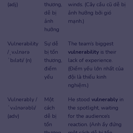
(adj)
thương,
winds. (Cây cầu cũ dễ bị
dễ bị
ảnh hưởng bởi gió
ảnh
mạnh.)
hưởng
Vulnerability
Sự dễ
The team’s biggest
/ˌvʌlnərə
bị tổn
vulnerability
is their
ˈbɪləti/ (n)
thương,
lack of experience.
điểm
(Điểm yếu lớn nhất của
yếu
đội là thiếu kinh
nghiệm.)
Vulnerably /
Một
He stood
vulnerably
in
ˈvʌlnərəbli/
cách
the spotlight, waiting
(adv)
dễ bị
for the audience’s
tổn
reaction. (Anh ấy đứng
thương
một cách dễ bị tổn