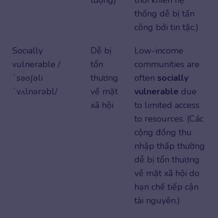
thống dễ bị tấn
công bởi tin tặc.)
Socially
Dễ bị
Low-income
vulnerable /
tổn
communities are
ˈsəʊʃəli
thương
often
socially
ˈvʌlnərəbl/
về mặt
vulnerable
due
xã hội
to limited access
to resources. (Các
cộng đồng thu
nhập thấp thường
dễ bị tổn thương
về mặt xã hội do
hạn chế tiếp cận
tài nguyên.)