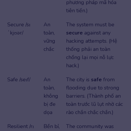
phương pháp mã hóa
tiên tiến.)
Secure /sɪ
An
The system must be
ˈkjʊər/
toàn,
secure
against any
vững
hacking attempts. (Hệ
chắc
thống phải an toàn
chống lại mọi nỗ lực
hack.)
Safe /seɪf/
An
The city is
safe
from
toàn,
flooding due to strong
không
barriers. (Thành phố an
bị đe
toàn trước lũ lụt nhờ các
dọa
rào chắn chắc chắn.)
Resilient /rɪ
Bền bỉ,
The community was