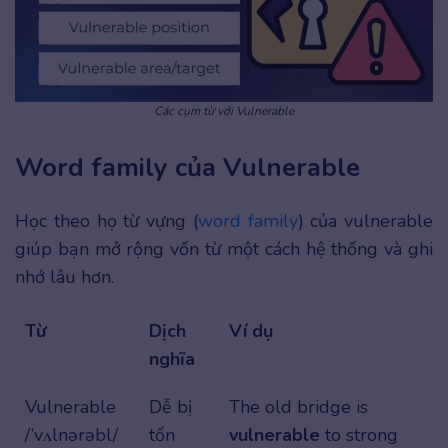
Các cụm từ với Vulnerable
Word family của Vulnerable
Học theo họ từ vựng (
word family
) của vulnerable
giúp bạn mở rộng vốn từ một cách hệ thống và ghi
nhớ lâu hơn.
Từ
Dịch
Ví dụ
nghĩa
Vulnerable
Dễ bị
The old bridge is
/’vʌlnərəbl/
tổn
vulnerable
to strong