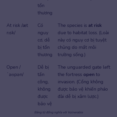
tổn
thương
At risk /æt
Có
The species is
at risk
rɪsk/
nguy
due to habitat loss. (Loài
cơ, dễ
này có nguy cơ bị tuyệt
bị tổn
chủng do mất môi
thương
trường sống.)
Open /
Dễ bị
The unguarded gate left
ˈəʊpən/
tấn
the fortress
open
to
công,
invasion. (Cổng không
không
được bảo vệ khiến pháo
được
đài dễ bị xâm lược.)
bảo vệ
Bảng từ đồng nghĩa với Vulnerable