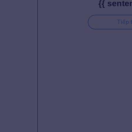
{{ sente
Tiếp 