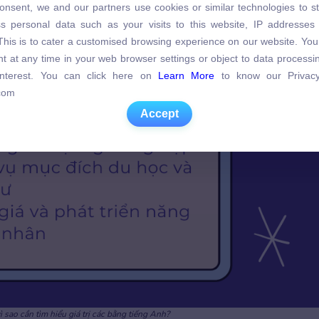
onsent, we and our partners use cookies or similar technologies to s
s personal data such as your visits to this website, IP addresses
s personal data such as your visits to this website, IP addresses
. This is to cater a customised browsing experience on our website. Yo
. This is to cater a customised browsing experience on our website. Yo
t at any time in your web browser settings or object to data process
t at any time in your web browser settings or object to data process
 interest. You can click here on
Learn More
to know our Privacy
 interest. You can click here on
Learn More
to know our Privacy
com
com
Accept
Accept
h vì sao cần tìm hiểu giá trị các bằng tiếng Anh?