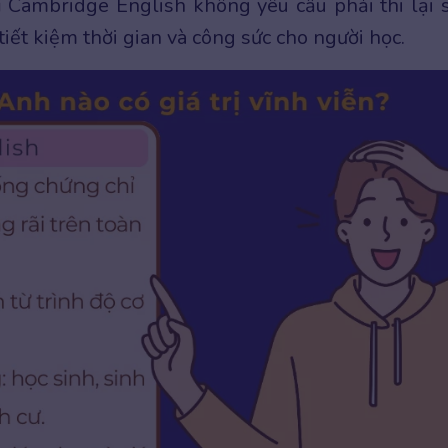
ỉ Cambridge English không yêu cầu phải thi lại 
tiết kiệm thời gian và công sức cho người học.