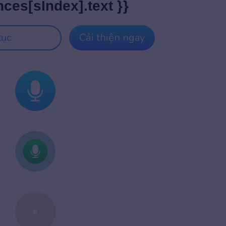
nces[sIndex].text }}
tục
Cải thiện ngay