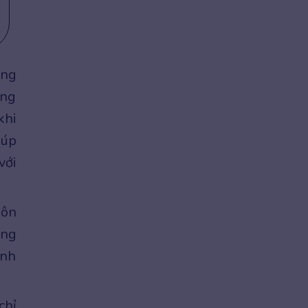
ếng
ẳng
khi
iúp
với
 ôn
ờng
ánh
chỉ