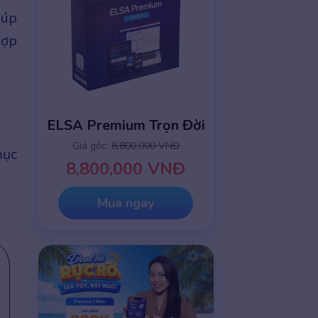
iúp
hợp
ELSA Premium Trọn Đời
Giá gốc:
8,800,000 VNĐ
mục
8,800,000 VNĐ
Mua ngay