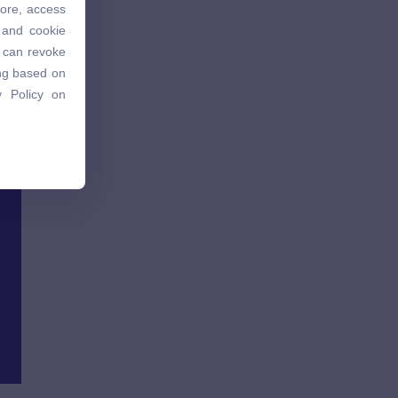
tore, access
 and cookie
 and cookie
u can revoke
u can revoke
ing based on
ing based on
 Policy on
 Policy on