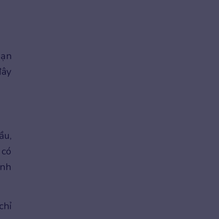
hạn
đây
ầu,
 có
inh
chỉ