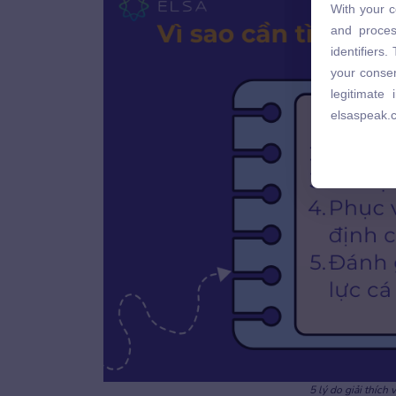
With your c
and proces
and proces
identifiers
identifiers
your consen
your consen
legitimate
legitimate
elsaspeak.
elsaspeak.
5 lý do giải thíc