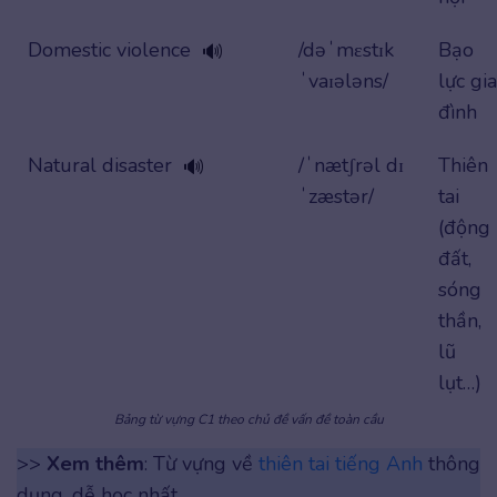
Domestic violence
/dəˈmɛstɪk
Bạo
🔊
ˈvaɪələns/
lực gia
đình
Natural disaster
/ˈnætʃrəl dɪ
Thiên
🔊
ˈzæstər/
tai
(động
đất,
sóng
thần,
lũ
lụt…)
Bảng từ vựng C1 theo chủ đề vấn đề toàn cầu
>>
Xem thêm
: Từ vựng về
thiên tai tiếng Anh
thông
dụng, dễ học nhất