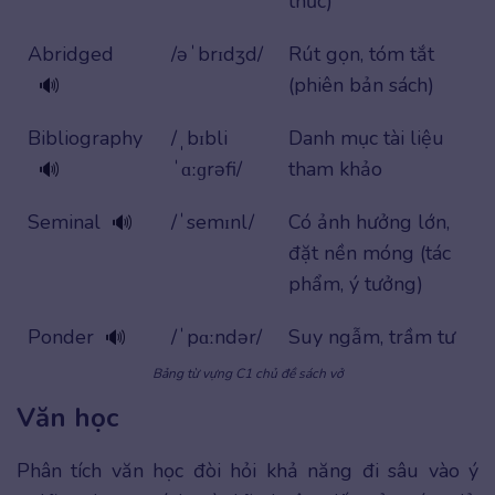
thức)
Abridged
/əˈbrɪdʒd/
Rút gọn, tóm tắt
(phiên bản sách)
🔊
Bibliography
/ˌbɪbli
Danh mục tài liệu
ˈɑːɡrəfi/
tham khảo
🔊
Seminal
/ˈsemɪnl/
Có ảnh hưởng lớn,
🔊
đặt nền móng (tác
phẩm, ý tưởng)
Ponder
/ˈpɑːndər/
Suy ngẫm, trầm tư
🔊
Bảng từ vựng C1 chủ đề sách vở
Văn học
Phân tích văn học đòi hỏi khả năng đi sâu vào ý