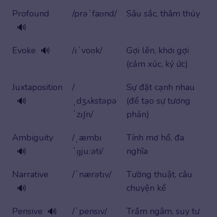
Profound
/prəˈfaʊnd/
Sâu sắc, thâm thúy
🔊
Evoke
/ɪˈvoʊk/
Gợi lên, khơi gợi
🔊
(cảm xúc, ký ức)
Juxtaposition
/
Sự đặt cạnh nhau
ˌdʒʌkstəpə
(để tạo sự tương
🔊
ˈzɪʃn/
phản)
Ambiguity
/ˌæmbɪ
Tính mơ hồ, đa
ˈɡjuːəti/
nghĩa
🔊
Narrative
/ˈnærətɪv/
Tường thuật, câu
chuyện kể
🔊
Pensive
/ˈpensɪv/
Trầm ngâm, suy tư
🔊