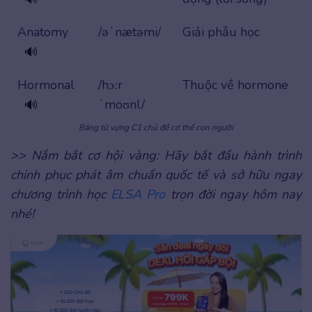
Anatomy
/əˈnætəmi/
Giải phẫu học
🔊
Hormonal
/hɔːr
Thuộc về hormone
ˈmoʊnl/
🔊
Bảng từ vựng C1 chủ đề cơ thể con người
>> Nắm bắt cơ hội vàng:
Hãy bắt đầu hành trình
chinh phục phát âm chuẩn quốc tế và sở hữu ngay
chương trình học
ELSA Pro
trọn đời ngay hôm nay
nhé!