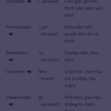
Annotate
/ˈænəteɪt/
Chú giải, ghi chú
🔊
thích (vào sách, văn
bản)
Prerequisite
/ˌpriː
Điều kiện tiên
ˈrekwɪzɪt/
quyết, thứ cần có
🔊
trước
Exemplary
/ɪɡ
Gương mẫu, tiêu
ˈzempləri/
biểu
🔊
Coherent
/koʊ
Chặt chẽ, mạch lạc
🔊
ˈhɪrənt/
(về ý tưởng, lập
luận)
Disseminate
/dɪ
Phổ biến, gieo rắc
ˈsemɪneɪt/
(thông tin, kiến
🔊