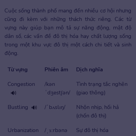
Cuộc sống thành phố mang đến nhiều cơ hội nhưng
cũng đi kèm với những thách thức riêng. Các từ
vựng này giúp bạn mô tả sự năng động, mật độ
dân số, các vấn đề đô thị hóa hay chất lượng sống
trong một khu vực đô thị một cách chi tiết và sinh
động.
Từ vựng
Phiên âm
Dịch nghĩa
Congestion
/kən
Tình trạng tắc nghẽn
ˈdʒestʃən/
(giao thông)
🔊
Bustling
/ˈbʌslɪŋ/
Nhộn nhịp, hối hả
🔊
(chốn đô thị)
Urbanization
/ˌɜːrbənə
Sự đô thị hóa