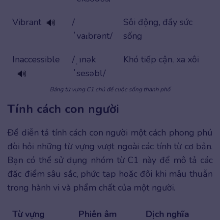
Vibrant
/
Sôi động, đầy sức
🔊
ˈvaɪbrənt/
sống
Inaccessible
/ˌɪnək
Khó tiếp cận, xa xôi
ˈsesəbl/
🔊
Bảng từ vựng C1 chủ đề cuộc sống thành phố
Tính cách con người
Để diễn tả tính cách con người một cách phong phú
đòi hỏi những từ vựng vượt ngoài các tính từ cơ bản.
Bạn có thể sử dụng nhóm từ C1 này để mô tả các
đặc điểm sâu sắc, phức tạp hoặc đôi khi mâu thuẫn
trong hành vi và phẩm chất của một người.
Từ vựng
Phiên âm
Dịch nghĩa