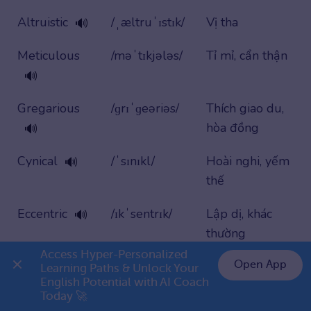
Altruistic
/ˌæltruˈɪstɪk/
Vị tha
🔊
Meticulous
/məˈtɪkjələs/
Tỉ mỉ, cẩn thận
🔊
Gregarious
/ɡrɪˈɡeəriəs/
Thích giao du,
hòa đồng
🔊
Cynical
/ˈsɪnɪkl/
Hoài nghi, yếm
🔊
thế
Eccentric
/ɪkˈsentrɪk/
Lập dị, khác
🔊
thường
Access Hyper-Personalized 
Candor
/ˈkændər/
Tính thật thà,
Open App
🔊
Learning Paths & Unlock Your 
English Potential with AI Coach 
sự chân thật
👉 Premium 1 năm chỉ 799K
Today 🚀
Bảng từ vựng C1 chủ đề tính cách con người