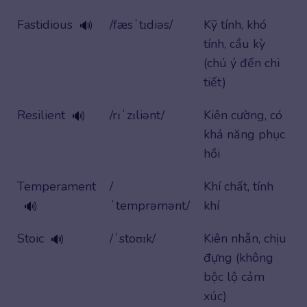
Fastidious
/fæsˈtɪdiəs/
Kỹ tính, khó
🔊
tính, cầu kỳ
(chú ý đến chi
tiết)
Resilient
/rɪˈzɪliənt/
Kiên cường, có
🔊
khả năng phục
hồi
Temperament
/
Khí chất, tính
ˈtemprəmənt/
khí
🔊
Stoic
/ˈstoʊɪk/
Kiên nhẫn, chịu
🔊
đựng (không
bộc lộ cảm
xúc)