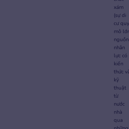
xám
(sự di
cư qu
mô lớ
nguồn
nhân
lực có
kiến
thức v
kỹ
thuật
từ
nước
nhà
qua
những