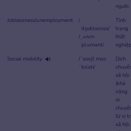
người
Joblessness/unemployment
/
Tình
ˈdʒɒbləsnəs/
trạng
/ˌʌnɪm
thất
ˈplɔɪmənt/
nghiệ
Social mobility
/ˈsoʊʃl moʊ
Dịch
🔊
ˈbɪləti/
chuyể
xã hội
(khả
năng
di
chuyể
từ vị tr
xã hội