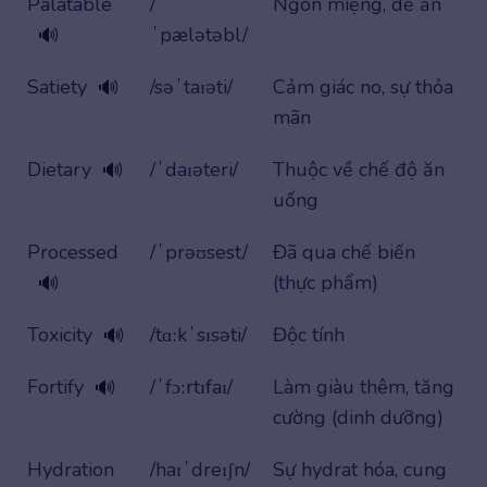
Palatable
/
Ngon miệng, dễ ăn
ˈpælətəbl/
🔊
Satiety
/səˈtaɪəti/
Cảm giác no, sự thỏa
🔊
mãn
Dietary
/ˈdaɪəteri/
Thuộc về chế độ ăn
🔊
uống
Processed
/ˈprəʊsest/
Đã qua chế biến
(thực phẩm)
🔊
Toxicity
/tɑːkˈsɪsəti/
Độc tính
🔊
Fortify
/ˈfɔːrtɪfaɪ/
Làm giàu thêm, tăng
🔊
cường (dinh dưỡng)
Hydration
/haɪˈdreɪʃn/
Sự hydrat hóa, cung