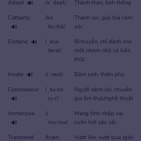
Adept
/əˈdept/
Thành thạo, tinh thông
🔊
Cathartic
/kə
Thanh lọc, giải tỏa cảm
ˈθɑːrtɪk/
xúc
🔊
Esoteric
/ˌesə
Bí truyền, chỉ dành cho
🔊
ˈterɪk/
một nhóm nhỏ có kiến
thức
Innate
/ɪˈneɪt/
Bẩm sinh, thiên phú
🔊
Connoisseur
/ˌkɑːnə
Người sành sỏi, chuyên
ˈsɜːr/
gia ẩm thực/nghệ thuật
🔊
Immersive
/ɪ
Mang tính nhập vai,
ˈmɜːrsɪv/
cuốn hút sâu sắc
🔊
Transcend
/træn
Vượt lên, vượt qua (giới