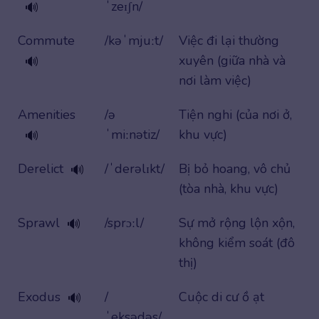
ˈzeɪʃn/
🔊
Commute
/kəˈmjuːt/
Việc đi lại thường
xuyên (giữa nhà và
🔊
nơi làm việc)
Amenities
/ə
Tiện nghi (của nơi ở,
ˈmiːnətiz/
khu vực)
🔊
Derelict
/ˈderəlɪkt/
Bị bỏ hoang, vô chủ
🔊
(tòa nhà, khu vực)
Sprawl
/sprɔːl/
Sự mở rộng lộn xộn,
🔊
không kiểm soát (đô
thị)
Exodus
/
Cuộc di cư ồ ạt
🔊
ˈeksədəs/