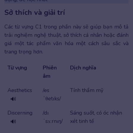
Sở thích và giải trí
Các từ vựng C1 trong phần này sẽ giúp bạn mô tả
trải nghiệm nghệ thuật, sở thích cá nhân hoặc đánh
giá một tác phẩm văn hóa một cách sâu sắc và
trang trọng hơn.
Từ vựng
Phiên
Dịch nghĩa
âm
Aesthetics
/es
Tính thẩm mỹ
ˈθetɪks/
🔊
Discerning
/dɪ
Sáng suốt, có óc nhận
ˈsɜːrnɪŋ/
xét tinh tế
🔊