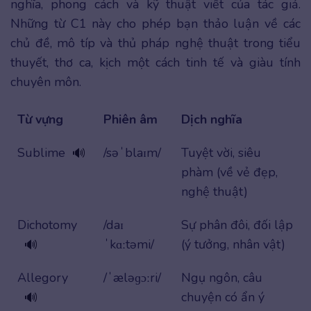
nghĩa, phong cách và kỹ thuật viết của tác giả.
Những từ C1 này cho phép bạn thảo luận về các
chủ đề, mô típ và thủ pháp nghệ thuật trong tiểu
thuyết, thơ ca, kịch một cách tinh tế và giàu tính
chuyên môn.
Từ vựng
Phiên âm
Dịch nghĩa
Sublime
/səˈblaɪm/
Tuyệt vời, siêu
🔊
phàm (về vẻ đẹp,
nghệ thuật)
Dichotomy
/daɪ
Sự phân đôi, đối lập
ˈkɑːtəmi/
(ý tưởng, nhân vật)
🔊
Allegory
/ˈæləɡɔːri/
Ngụ ngôn, câu
chuyện có ẩn ý
🔊