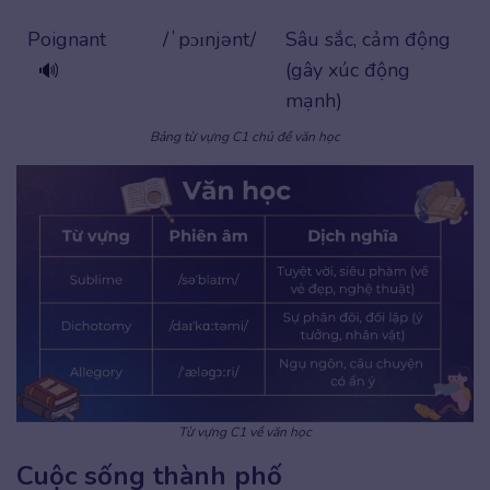
Poignant
/ˈpɔɪnjənt/
Sâu sắc, cảm động
(gây xúc động
🔊
mạnh)
Bảng từ vựng C1 chủ đề văn học
Từ vựng C1 về văn học
Cuộc sống thành phố