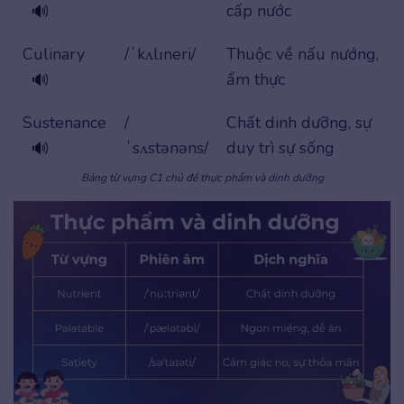
cấp nước
🔊
Culinary
/ˈkʌlɪneri/
Thuộc về nấu nướng,
ẩm thực
🔊
Sustenance
/
Chất dinh dưỡng, sự
ˈsʌstənəns/
duy trì sự sống
🔊
Bảng từ vựng C1 chủ đề thực phẩm và dinh dưỡng