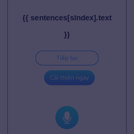
{{ sentences[sIndex].text
}}
Tiếp tục
Cải thiện ngay