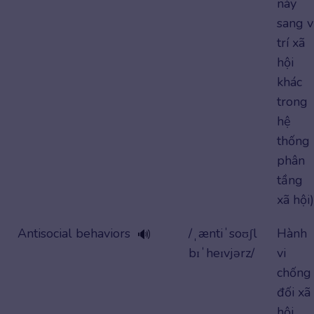
này
sang v
trí xã
hội
khác
trong
hệ
thống
phân
tầng
xã hội)
Antisocial behaviors
/ˌæntiˈsoʊʃl
Hành
🔊
bɪˈheɪvjərz/
vi
chống
đối xã
hội