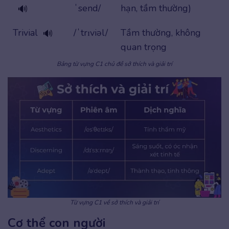
ˈsend/
hạn, tầm thường)
🔊
Trivial
/ˈtrɪviəl/
Tầm thường, không
🔊
quan trọng
Bảng từ vựng C1 chủ đề sở thích và giải trí
Từ vựng C1 về sở thích và giải trí
Cơ thể con người