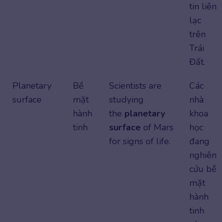
tin liên
lạc
trên
Trái
Đất.
Planetary
Bề
Scientists are
Các
surface
mặt
studying
nhà
hành
the
planetary
khoa
tinh
surface
of Mars
học
for signs of life.
đang
nghiên
cứu bề
mặt
hành
tinh