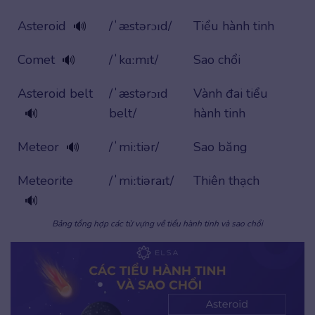
Asteroid
/ˈæstərɔɪd/
Tiểu hành tinh
🔊
Comet
/ˈkɑːmɪt/
Sao chổi
🔊
Asteroid belt
/ˈæstərɔɪd
Vành đai tiểu
belt/
hành tinh
🔊
Meteor
/ˈmiːtiər/
Sao băng
🔊
Meteorite
/ˈmiːtiəraɪt/
Thiên thạch
🔊
Bảng tổng hợp các từ vựng về tiểu hành tinh và sao chổi