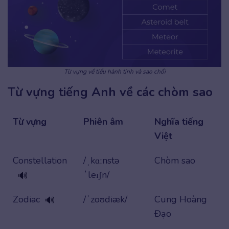
Từ vựng về tiểu hành tinh và sao chổi
Từ vựng tiếng Anh về các chòm sao
Từ vựng
Phiên âm
Nghĩa tiếng
Việt
Constellation
/ˌkɑːnstə
Chòm sao
ˈleɪʃn/
🔊
Zodiac
/ˈzoʊdiæk/
Cung Hoàng
🔊
Đạo