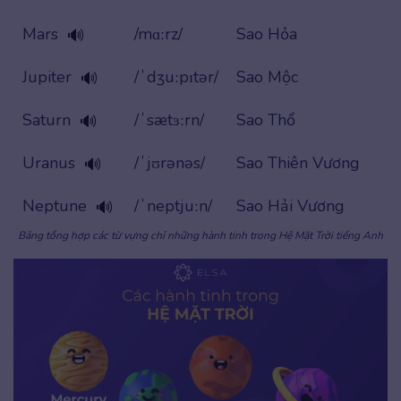
Mars
/mɑːrz/
Sao Hỏa
🔊
Jupiter
/ˈdʒuːpɪtər/
Sao Mộc
🔊
Saturn
/ˈsætɜːrn/
Sao Thổ
🔊
Uranus
/ˈjʊrənəs/
Sao Thiên Vương
🔊
Neptune
/ˈneptjuːn/
Sao Hải Vương
🔊
Bảng tổng hợp các từ vựng chỉ những hành tinh trong Hệ Mặt Trời tiếng Anh