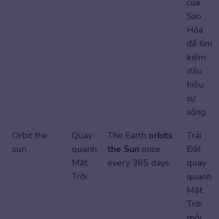
của
Sao
Hỏa
để tìm
kiếm
dấu
hiệu
sự
sống.
Orbit the
Quay
The Earth
orbits
Trái
sun
quanh
the Sun
once
Đất
Mặt
every 365 days.
quay
Trời
quanh
Mặt
Trời
mỗi