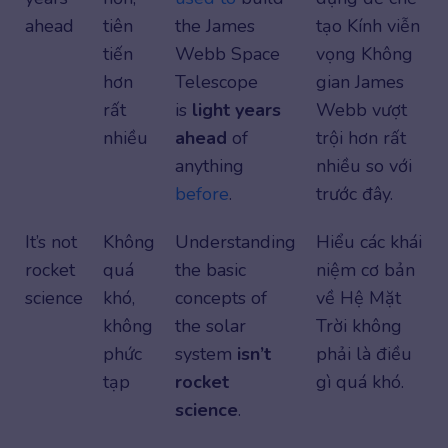
ahead
tiên
the James
tạo Kính viễn
tiến
Webb Space
vọng Không
hơn
Telescope
gian James
rất
is
light years
Webb vượt
nhiều
ahead
of
trội hơn rất
anything
nhiều so với
before
.
trước đây.
It’s not
Không
Understanding
Hiểu các khái
rocket
quá
the basic
niệm cơ bản
science
khó,
concepts of
về Hệ Mặt
không
the solar
Trời không
phức
system
isn’t
phải là điều
tạp
rocket
gì quá khó.
science
.