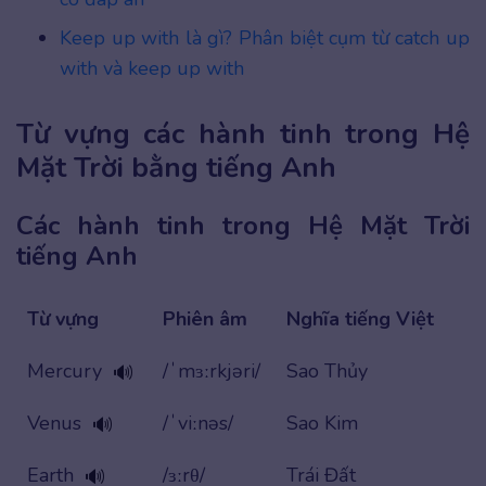
Keep up with là gì? Phân biệt cụm từ catch up
with và keep up with
Từ vựng các hành tinh trong Hệ
Mặt Trời bằng tiếng Anh
Các hành tinh trong Hệ Mặt Trời
tiếng Anh
Từ vựng
Phiên âm
Nghĩa tiếng Việt
Mercury
/ˈmɜːrkjəri/
Sao Thủy
🔊
Venus
/ˈviːnəs/
Sao Kim
🔊
Earth
/ɜːrθ/
Trái Đất
🔊