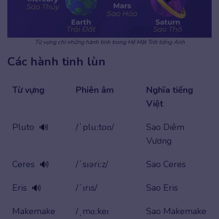
Từ vựng chỉ những hành tinh trong Hệ Mặt Trời tiếng Anh
Các hành tinh lùn
Từ vựng
Phiên âm
Nghĩa tiếng
Việt
Pluto
/ˈpluːtoʊ/
Sao Diêm
🔊
Vương
Ceres
/ˈsɪəriːz/
Sao Ceres
🔊
Eris
/ˈɪrɪs/
Sao Eris
🔊
Makemake
/ˌmɑːkeɪ
Sao Makemake