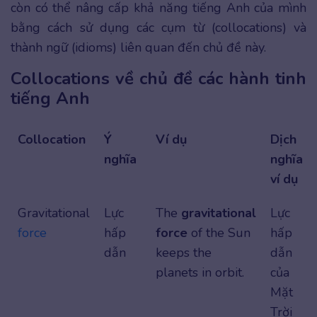
còn có thể nâng cấp khả năng tiếng Anh của mình
bằng cách sử dụng các cụm từ (collocations) và
thành ngữ (idioms) liên quan đến chủ đề này.
Collocations về chủ đề các hành tinh
tiếng Anh
Collocation
Ý
Ví dụ
Dịch
nghĩa
nghĩa
ví dụ
Gravitational
Lực
The
gravitational
Lực
force
hấp
force
of the Sun
hấp
dẫn
keeps the
dẫn
planets in orbit.
của
Mặt
Trời