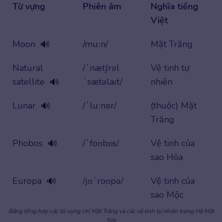
Từ vựng
Phiên âm
Nghĩa tiếng
Việt
Moon
/muːn/
Mặt Trăng
🔊
Natural
/ˈnætʃrəl
Vệ tinh tự
satellite
ˈsætəlaɪt/
nhiên
🔊
Lunar
/ˈluːnər/
(thuộc) Mặt
🔊
Trăng
Phobos
/ˈfoʊbɒs/
Vệ tinh của
🔊
sao Hỏa
Europa
/jʊˈroʊpə/
Vệ tinh của
🔊
sao Mộc
Bảng tổng hợp các từ vựng chỉ Mặt Trăng và các vệ tinh tự nhiên trong Hệ Mặt
Trời