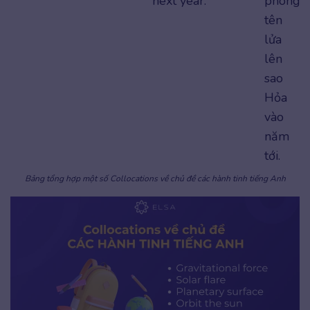
next year.
phóng
tên
lửa
lên
sao
Hỏa
vào
năm
tới.
Bảng tổng hợp một số Collocations về chủ đề các hành tinh tiếng Anh