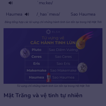
ˈmɑːkeɪ/
🔊
Haumea
/ˌhaʊˈmeɪə/
Sao Haumea
🔊
Bảng tổng hợp các từ vựng chỉ những hành tinh lùn tồn tại trong Hệ Mặt Trời
Từ vựng chỉ những hành tinh lùn tồn tại trong Hệ Mặt Trời
Mặt Trăng và vệ tinh tự nhiên