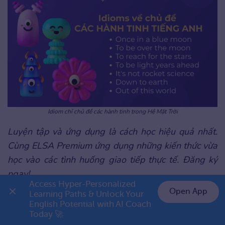
Idiom chỉ chủ đề các hành tinh trong Hệ Mặt Trời
Luyện tập và ứng dụng là cách học hiệu quả nhất.
Cùng ELSA Premium ứng dụng những kiến thức vừa
học vào các tình huống giao tiếp thực tế. Đăng ký
ngay!
Access Hyper-Personalized 
Open App
Learning Paths & Unlock Your 
English Potential with AI Coach 
👉 Premium 1 năm chỉ 799K
Today 🚀