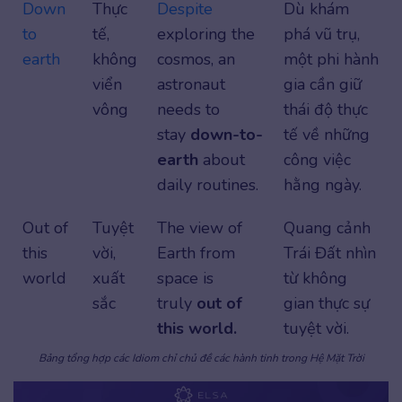
Down
Thực
Despite
Dù khám
to
tế,
exploring the
phá vũ trụ,
earth
không
cosmos, an
một phi hành
viển
astronaut
gia cần giữ
vông
needs to
thái độ thực
stay
down-to-
tế về những
earth
about
công việc
daily routines.
hằng ngày.
Out of
Tuyệt
The view of
Quang cảnh
this
vời,
Earth from
Trái Đất nhìn
world
xuất
space is
từ không
sắc
truly
out of
gian thực sự
this world.
tuyệt vời.
Bảng tổng hợp các Idiom chỉ chủ đề các hành tinh trong Hệ Mặt Trời