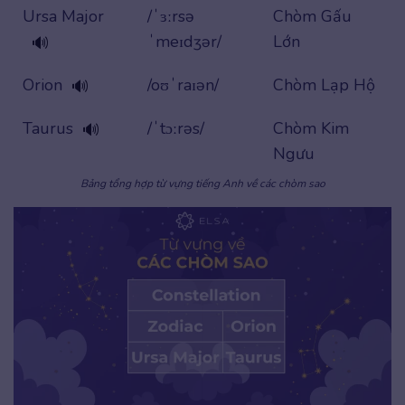
Ursa Major
/ˈɜːrsə
Chòm Gấu
ˈmeɪdʒər/
Lớn
🔊
Orion
/oʊˈraɪən/
Chòm Lạp Hộ
🔊
Taurus
/ˈtɔːrəs/
Chòm Kim
🔊
Ngưu
Bảng tổng hợp từ vựng tiếng Anh về các chòm sao