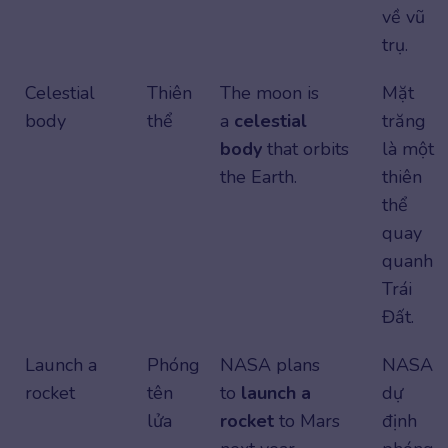
về vũ
trụ.
Celestial
Thiên
The moon is
Mặt
body
thể
a
celestial
trăng
body
that orbits
là một
the Earth.
thiên
thể
quay
quanh
Trái
Đất.
Launch a
Phóng
NASA plans
NASA
rocket
tên
to
launch a
dự
lửa
rocket
to Mars
định