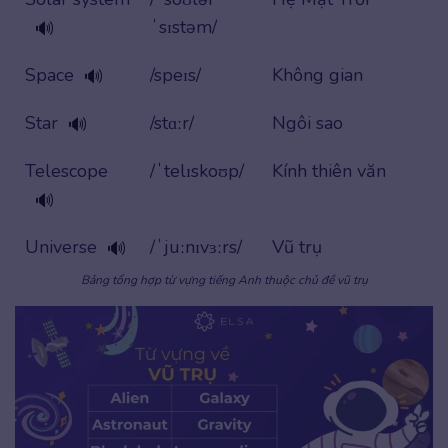
ˈsɪstəm/
🔊
Space
/speɪs/
Không gian
🔊
Star
/stɑːr/
Ngôi sao
🔊
Telescope
/ˈtelɪskoʊp/
Kính thiên văn
🔊
Universe
/ˈjuːnɪvɜːrs/
Vũ trụ
🔊
Bảng tổng hợp từ vựng tiếng Anh thuộc chủ đề vũ trụ