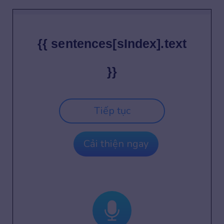
{{ sentences[sIndex].text
}}
Tiếp tục
Cải thiện ngay