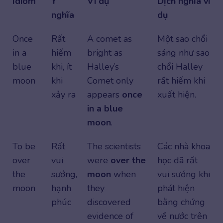
Idiom
Ý
Ví dụ
Dịch nghĩa ví
nghĩa
dụ
Once
Rất
A comet as
Một sao chổi
in a
hiếm
bright as
sáng như sao
blue
khi, ít
Halley’s
chổi Halley
moon
khi
Comet only
rất hiếm khi
xảy ra
appears
once
xuất hiện.
in a blue
moon
.
To be
Rất
The scientists
Các nhà khoa
over
vui
were
over the
học đã rất
the
sướng,
moon
when
vui sướng khi
moon
hạnh
they
phát hiện
phúc
discovered
bằng chứng
evidence of
về nước trên