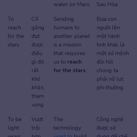
water on Mars.
Sao Hỏa.
To
Cố
Sending
Đưa con
reach
gắng
humans to
người lên
for the
đạt
another planet
một hành
stars
được
is a mission
tinh khác là
điều
that requires
một sứ mệnh
gì đó
us to
reach
đòi hỏi
rất
for the stars
.
chúng ta
khó
phải nỗ lực
khăn,
phi thường.
tham
vọng
To be
Vượt
The
Công nghệ
light
trội
technology
được sử
years
hơn,
used to
build
dụng để chế