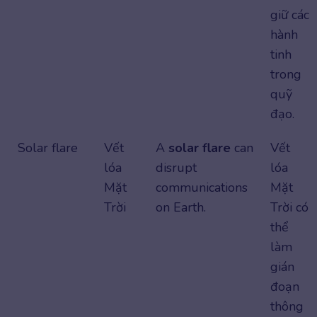
giữ các
hành
tinh
trong
quỹ
đạo.
Solar flare
Vết
A
solar flare
can
Vết
lóa
disrupt
lóa
Mặt
communications
Mặt
Trời
on Earth.
Trời có
thể
làm
gián
đoạn
thông