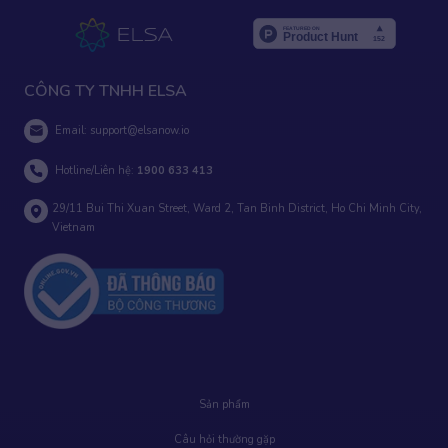
CÔNG TY TNHH ELSA
Email:
support@elsanow.io
Hotline/Liên hệ:
1900 633 413
29/11 Bui Thi Xuan Street, Ward 2, Tan Binh District, Ho Chi Minh City,
Vietnam
Sản phẩm
Câu hỏi thường gặp