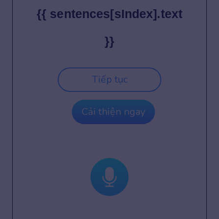
{{ sentences[sIndex].text
}}
Tiếp tục
Cải thiện ngay