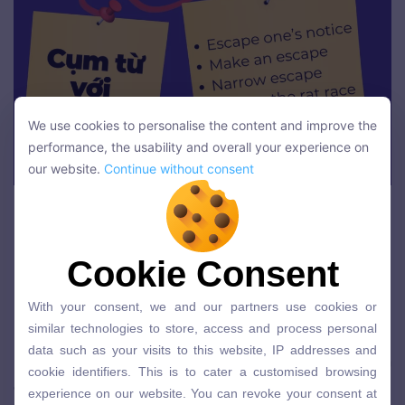
We use cookies to personalise the content and improve the
We use cookies to personalise the content and improve the
performance, the usability and overall your experience on
performance, the usability and overall your experience on
our website.
Continue without consent
our website.
Continue without consent
Cụm từ với escape
Bài tập escape + gì có đáp án
Cookie Consent
Cookie Consent
Bài tập 1: Điền từ hoặc cụm từ phù
With your consent, we and our partners use cookies or
With your consent, we and our partners use cookies or
hợp
similar technologies to store, access and process personal
similar technologies to store, access and process personal
data such as your visits to this website, IP addresses and
data such as your visits to this website, IP addresses and
Hãy điền dạng đúng của
escape
hoặc cụm từ liên
cookie identifiers. This is to cater a customised browsing
cookie identifiers. This is to cater a customised browsing
experience on our website. You can revoke your consent at
quan vào chỗ trống:
experience on our website. You can revoke your consent at
any time in your web browser settings or object to data