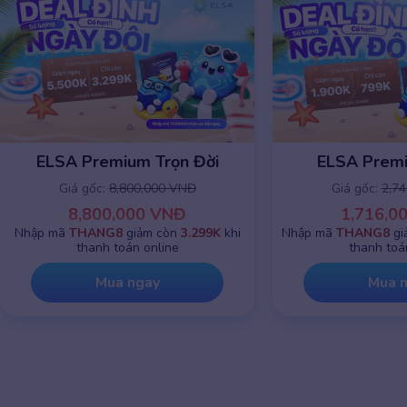
ELSA Premium Trọn Đời
ELSA Prem
Giá gốc:
8,800,000 VNĐ
Giá gốc:
2,7
8,800,000 VNĐ
1,716,0
Nhập mã
THANG8
giảm còn
3.299K
khi
Nhập mã
THANG8
gi
thanh toán online
thanh toá
Mua ngay
Mua 