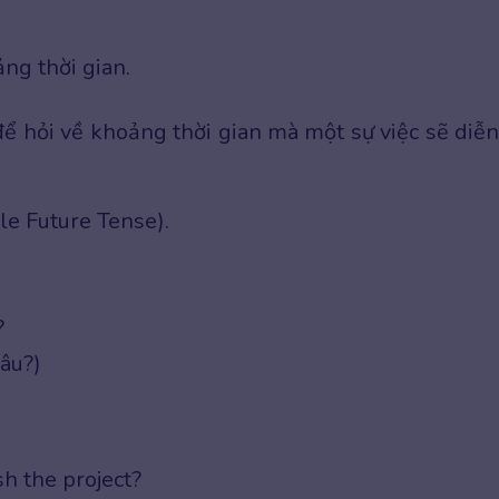
ảng thời gian.
ể hỏi về khoảng thời gian mà một sự việc sẽ diễn
e Future Tense).
?
lâu?)
sh the project?