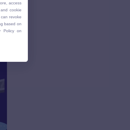
tore, access
 and cookie
 and cookie
u can revoke
u can revoke
ing based on
ing based on
 Policy on
 Policy on