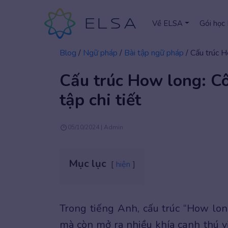
Về ELSA
Gói học
Blog
/
Ngữ pháp
/
Bài tập ngữ pháp
/
Cấu trúc H
Cấu trúc How long: Cô
tập chi tiết
05/10/2024 | Admin
Mục lục
hiện
Trong tiếng Anh, cấu trúc “How lon
mà còn mở ra nhiều khía cạnh thú vị