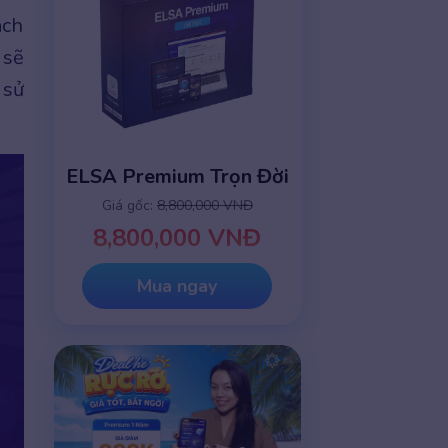
ách
 sẽ
 sử
ELSA Premium Trọn Đời
Giá gốc:
8,800,000 VNĐ
8,800,000 VNĐ
Mua ngay