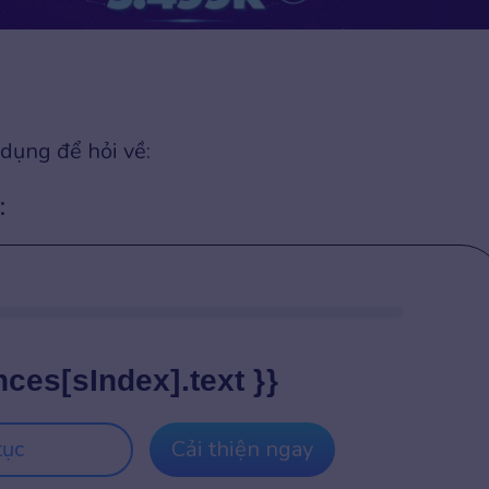
 dụng để hỏi về:
:
nces[sIndex].text }}
tục
Cải thiện ngay