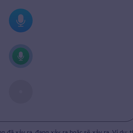
 đã xảy ra, đang xảy ra hoặc sẽ xảy ra. Ví dụ: t