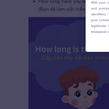
How long have you been working
With your c
and proces
(Bạn đã làm việc trên dự án này 
and proces
identifiers
identifiers
your consen
your consen
legitimate
legitimate
elsaspeak.
elsaspeak.