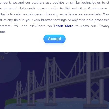
 on this project?
onsent, we and our partners use cookies or similar technologies to s
s personal data such as your visits to this website, IP addresses
bao lâu rồi?)
s personal data such as your visits to this website, IP addresses
. This is to cater a customised browsing experience on our website. Yo
. This is to cater a customised browsing experience on our website. Yo
t at any time in your web browser settings or object to data process
t at any time in your web browser settings or object to data process
 interest. You can click here on
Learn More
to know our Privacy
 interest. You can click here on
Learn More
to know our Privacy
com
com
Accept
Accept