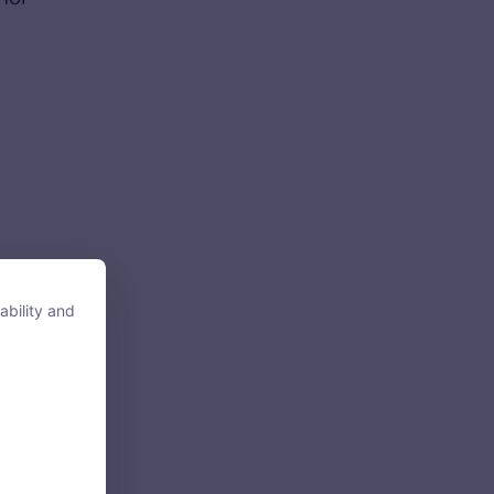
ability and
ability and
tore, access