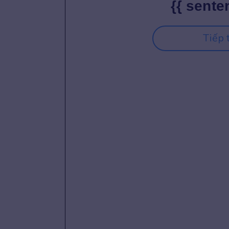
{{ sente
Tiếp 