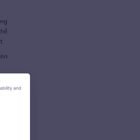
ông
thể
t.
còn
ability and
ability and
 đề
tore, access