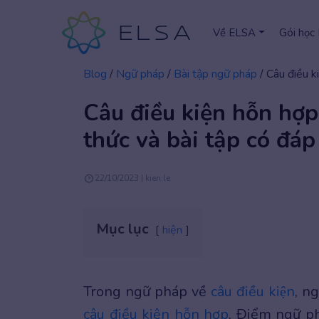
Về ELSA
Gói học
Blog
/
Ngữ pháp
/
Bài tập ngữ pháp
/
Câu điều k
Câu điều kiện hỗn hợp
thức và bài tập có đáp 
22/10/2023 | kien.le
Mục lục
hiện
Trong ngữ pháp về
câu điều kiện
, n
câu điều kiện hỗn hợp
. Điểm ngữ ph