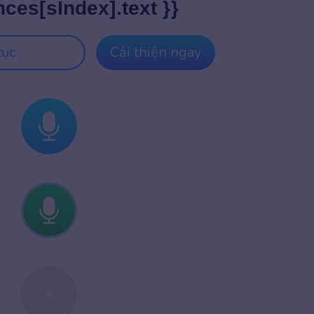
nces[sIndex].text }}
tục
Cải thiện ngay