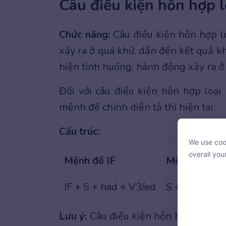
Câu điều kiện hỗn hợp l
Chức năng:
Câu điều kiện hỗn hợp l
xảy ra ở quá khứ, dẫn đến kết quả khô
hiện tình huống, hành động xảy ra ở h
Đối với câu điều kiện hỗn hợp loại
mệnh đề chính diễn tả thì hiện tại.
Cấu trúc:
We use cook
We use cook
overall you
Mệnh đề IF
Mệnh đề chí
overall you
IF + S + had + V3/ed
S + would + 
Lưu ý:
Câu điều kiện hỗn hợp loại 1
With your c