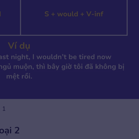
i 1
oại 2