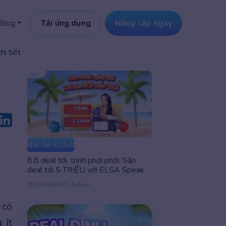
Tải ứng dụng
Nâng cấp ngay
Blog
hi tiết
Bản tin ELSA
8.8 deal tới, trình phơi phới: Săn
deal tới 5 TRIỆU với ELSA Speak
07/08/2026 | Admin
 có
 ít