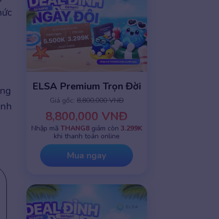
hức
ELSA Premium Trọn Đời
ạng
Giá gốc:
8,800,000 VNĐ
ình
8,800,000 VNĐ
Nhập mã
THANG8
giảm còn
3.299K
khi thanh toán online
Mua ngay