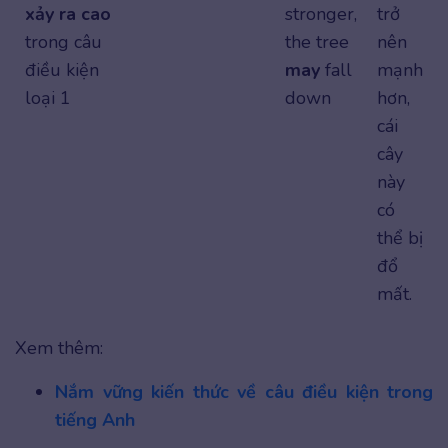
xảy ra cao
stronger,
trở
trong câu
the tree
nên
điều kiện
may
fall
mạnh
loại 1
down
hơn,
cái
cây
này
có
thể bị
đổ
mất.
Xem thêm:
Nắm vững kiến thức về câu điều kiện trong
tiếng Anh