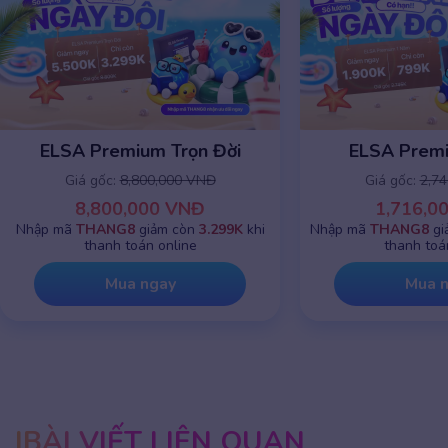
ELSA Premium 1 năm
ELSA Premiu
Giá gốc:
2,745,000 VNĐ
Giá gốc:
8,8
1,716,000 VNĐ
8,800,0
Nhập mã
THANG8
giảm chỉ còn
799K
khi
Nhập mã
THANG8
g
thanh toán online
thanh toá
Mua ngay
Mua 
BÀI VIẾT LIÊN QUAN