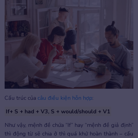
Cấu trúc của
câu điều kiện hỗn hợp
:
If+ S + had + V3, S + would/should + V1
Như vậy, mệnh đề chứa “If” hay “mệnh đề giả định”
thì động từ sẽ chia ở thì quá khứ hoàn thành – cấu