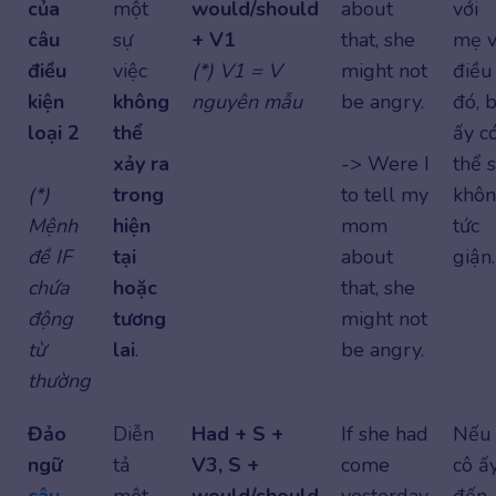
của
một
would/should
about
với
câu
sự
+ V1
that, she
mẹ 
điều
việc
(*) V1 = V
might not
điều
kiện
không
nguyên mẫu
be angry.
đó, 
loại 2
thể
ấy c
xảy ra
-> Were I
thể 
(*)
trong
to tell my
khô
Mệnh
hiện
mom
tức
đề IF
tại
about
giận.
chứa
hoặc
that, she
động
tương
might not
từ
lai
.
be angry.
thường
Đảo
Diễn
Had + S +
If she had
Nếu
ngữ
tả
V3, S +
come
cô ấ