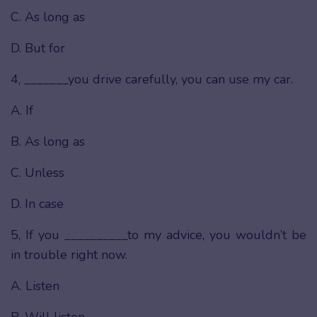
C. As long as
D. But for
4, _______you drive carefully, you can use my car.
A. If
B. As long as
C. Unless
D. In case
5, If you __________to my advice, you wouldn’t be
in trouble right now.
A. Listen