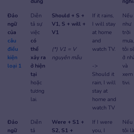
dùng
nghĩ
Đảo
Diễn
Should + S +
If it rains,
Nếu
ngữ
tả sự
V1, S + will +
I will stay
như
của
việc
V1
at home
trời
câu
có
and
mưa,
điều
thể
(*) V1 = V
watch TV.
tôi s
kiện
xảy ra
nguyên mẫu
ở nh
loại 1
ở hiện
->
và
tại
Should it
xem
hoặc
rain, I will
tivi.
tương
stay at
lai.
home and
watch TV
Đảo
Diễn
Were + S1 +
If I were
Nếu
ngữ
tả
S2, S1 +
you, I
tôi l