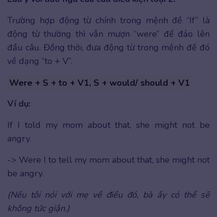
Trường hợp động từ chính trong mệnh đề “If” là
động từ thường thì vẫn mượn “were” để đảo lên
đầu câu. Đồng thời, đưa động từ trong mệnh đề đó
về dạng “to + V”.
Were + S + to + V1, S + would/ should + V1
Ví dụ:
If I told my mom about that, she might not be
angry.
-> Were I to tell my mom about that, she might not
be angry.
(Nếu tôi nói với mẹ về điều đó, bà ấy có thể sẽ
không tức giận.)