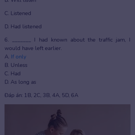
B. Will listen
C. Listened
D. Had listened
6. _______ I had known about the traffic jam, I
would have left earlier.
A.
If only
B. Unless
C. Had
D. As long as
Đáp án: 1B, 2C, 3B, 4A, 5D, 6A