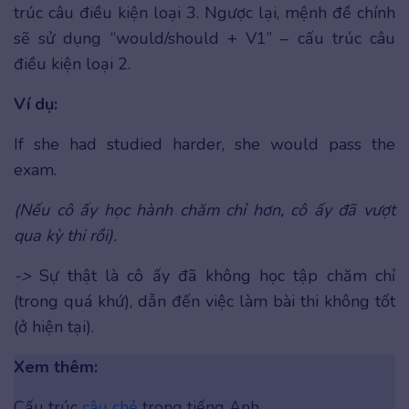
trúc câu điều kiện loại 3. Ngược lại, mệnh đề chính
sẽ sử dụng “would/should + V1” – cấu trúc câu
điều kiện loại 2.
Ví dụ:
If she had studied harder, she would pass the
exam.
(Nếu cô ấy học hành chăm chỉ hơn, cô ấy đã vượt
qua kỳ thi rồi).
->
Sự thật là cô ấy đã không học tập chăm chỉ
(trong quá khứ), dẫn đến việc làm bài thi không tốt
(ở hiện tại).
Xem thêm:
Cấu trúc
câu chẻ
trong tiếng Anh