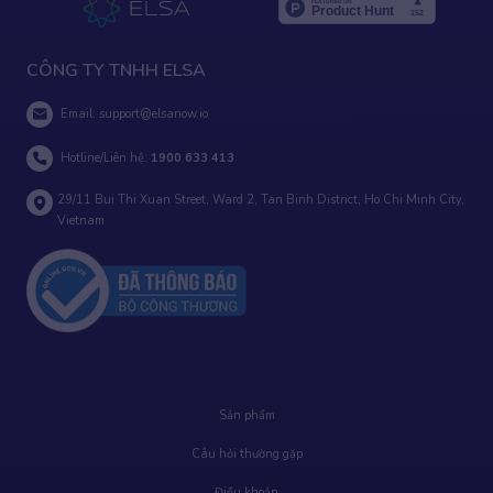
CÔNG TY TNHH ELSA
Email:
support@elsanow.io
Hotline/Liên hệ:
1900 633 413
29/11 Bui Thi Xuan Street, Ward 2, Tan Binh District, Ho Chi Minh City,
Vietnam
Sản phẩm
Câu hỏi thường gặp
Điều khoản