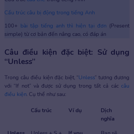
Cấu trúc câu bị động trong tiếng Anh
100+
bài tập tiếng anh thì hiện tại đơn
(Present
simple) từ cơ bản đến nâng cao, có đáp án
Câu điều kiện đặc biệt: Sử dụng
“Unless”
Trong câu điều kiện đặc biệt, “
Unless
” tương đương
với “If not” và được sử dụng trong tất cả các
câu
điều kiện
. Cụ thể như sau:
Cấu trúc
Ví dụ
Dịch
nghĩa
Unless
Unless + S +
If you
Bạn sẽ