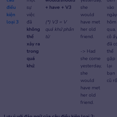
câu
một
would/should
yesterday,
đến
điều
sự
+ have + V3
she
vào
kiện
việc
would
ngày
loại 3
đã
(*) V3 = V
have met
hôm
không
quá khứ phân
her old
qua,
thể
từ
friend.
cô ấ
xảy ra
đã c
trong
-> Had
thể
quá
she come
gặp
khứ
.
yesterday,
lại
she
bạn
would
cũ rồ
have met
her old
friend.
Lưu ý với đảo ngữ của câu điều kiện loại 2: