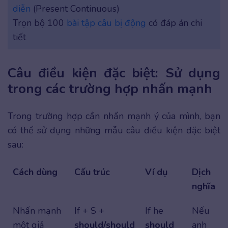
diễn
(Present Continuous)
Trọn bộ 100
bài tập câu bị động
có đáp án chi
tiết
Câu điều kiện đặc biệt: Sử dụng
trong các trường hợp nhấn mạnh
Trong trường hợp cần nhấn mạnh ý của mình, bạn
có thể sử dụng những mẫu câu điều kiện đặc biệt
sau:
Cách dùng
Cấu trúc
Ví dụ
Dịch
nghĩa
Nhấn mạnh
If + S +
If he
Nếu
một giả
should/should
should
anh