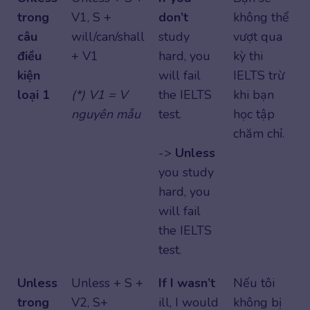
trong
V1, S +
don’t
không thể
câu
will/can/shall
study
vượt qua
điều
+ V1
hard, you
kỳ thi
kiện
will fail
IELTS trừ
loại 1
(*) V1 = V
the IELTS
khi bạn
nguyên mẫu
test.
học tập
chăm chỉ.
->
Unless
you study
hard, you
will fail
the IELTS
test.
Unless
Unless + S +
If I wasn’t
Nếu tôi
trong
V2, S+
ill, I would
không bị