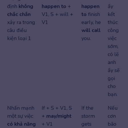
định
không
happen to
+
happen
ấy
chắc chắn
V1, S + will +
to
finish
kết
xảy ra trong
V1
early, he
thúc
câu điều
will call
công
kiện loại 1
you.
việc
sớm,
có lẽ
anh
ấy sẽ
gọi
cho
bạn.
Nhấn mạnh
If + S + V1, S
If the
Nếu
một sự việc
+
may/might
storm
cơn
có khả năng
+ V1
gets
bão