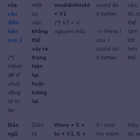
của
một
would/should
could do
cậu,
câu
sự
+ V1
it better.
tôi c
điều
việc
(*) V1 = V
thể
kiện
không
nguyên mẫu
-> Were I
làm
loại 2
thể
you, I
tốt
xảy ra
could do
hơn
(*)
trong
it better.
thế.
Mệnh
hiện
đề IF
tại
chứa
hoặc
động
tương
từ to
lai
.
be
Đảo
Diễn
Were + S +
If I told
Nếu
ngữ
tả
to + V1, S +
my mom
tôi n