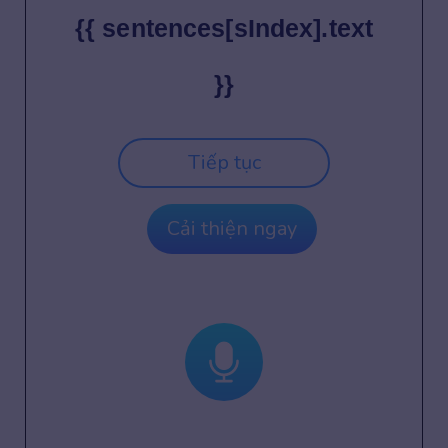
{{ sentences[sIndex].text
}}
Tiếp tục
Cải thiện ngay