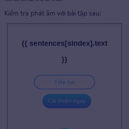
Kiểm tra phát âm với bài tập sau:
{{ sentences[sIndex].text
}}
Tiếp tục
Cải thiện ngay