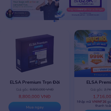
ELSA Premium 1 năm
ELSA Premiu
Giá gốc:
2,745,000 VNĐ
Giá gốc:
8,8
1,716,000 VNĐ
8,800,0
Nhập mã
VNINF26
giảm chỉ còn
999K
khi
thanh toán online
Mua 