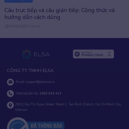
Từ vựng TOEIC theo chủ đề: 1000+ từ thông
dụng nhất
15/05/2026 | Admin
CÔNG TY TNHH ELSA
Email:
support@elsanow.io
Hotline/Liên hệ:
1900 633 413
29/11 Bui Thi Xuan Street, Ward 2, Tan Binh District, Ho Chi Minh City,
Vietnam