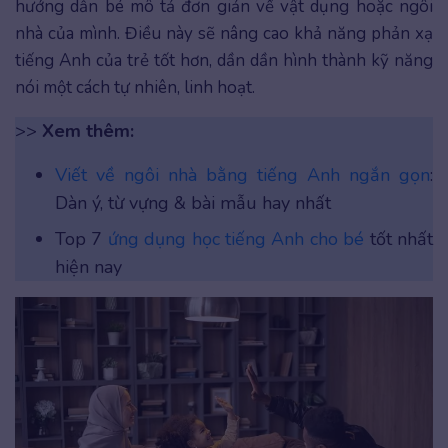
hướng dẫn bé mô tả đơn giản về vật dụng hoặc ngôi
nhà của mình. Điều này sẽ nâng cao khả năng phản xạ
tiếng Anh của trẻ tốt hơn, dần dần hình thành kỹ năng
nói một cách tự nhiên, linh hoạt.
>>
Xem thêm:
Viết về ngôi nhà bằng tiếng Anh ngắn gọn
:
Dàn ý, từ vựng & bài mẫu hay nhất
Top 7
ứng dụng học tiếng Anh cho bé
tốt nhất
hiện nay