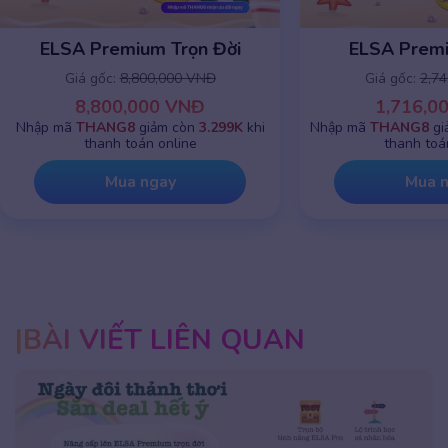
ELSA Premium 1 năm
ELSA Premiu
Giá gốc:
2,745,000 VNĐ
Giá gốc:
8,8
1,716,000 VNĐ
8,800,
Nhập mã
THANG8
giảm chỉ còn
799K
khi
Nhập mã
THANG8
g
thanh toán online
thanh toá
Mua ngay
Mua 
BÀI VIẾT LIÊN QUAN