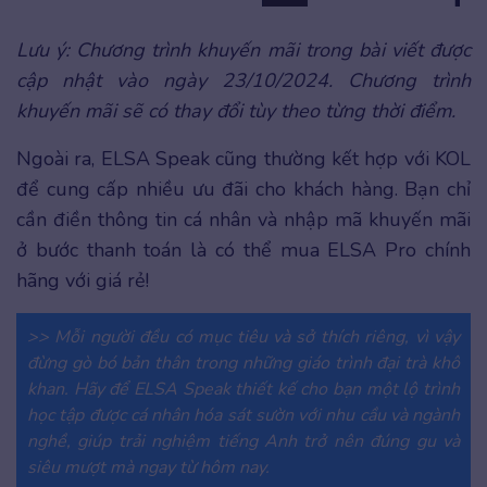
Lưu ý: Chương trình khuyến mãi trong bài viết được
cập nhật vào ngày 23/10/2024. Chương trình
khuyến mãi sẽ có thay đổi tùy theo từng thời điểm.
Ngoài ra, ELSA Speak cũng thường kết hợp với KOL
để cung cấp nhiều ưu đãi cho khách hàng. Bạn chỉ
cần điền thông tin cá nhân và nhập mã khuyến mãi
ở bước thanh toán là có thể mua ELSA Pro chính
hãng với giá rẻ!
>> Mỗi người đều có mục tiêu và sở thích riêng, vì vậy
đừng gò bó bản thân trong những giáo trình đại trà khô
khan. Hãy để ELSA Speak thiết kế cho bạn một lộ trình
học tập được cá nhân hóa sát sườn với nhu cầu và ngành
nghề, giúp trải nghiệm tiếng Anh trở nên đúng gu và
siêu mượt mà ngay từ hôm nay.