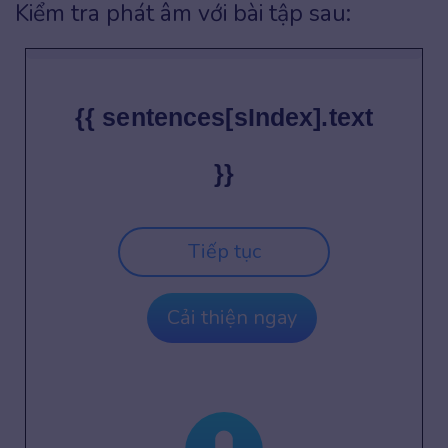
Kiểm tra phát âm với bài tập sau:
{{ sentences[sIndex].text
}}
Tiếp tục
Cải thiện ngay