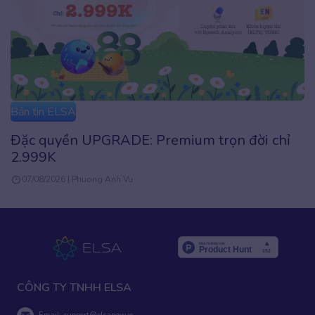
Bản tin ELSA
8.8 deal tới, trình phơi phới: Săn deal tới 5
TRIỆU với ELSA Speak
07/08/2026 | Admin
CÔNG TY TNHH ELSA