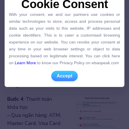
Cookie Consent
Cookie Consent
Bước 2
: Điền thông tin
With your consent, we and our partners use cookies or
With your consent, we and our partners use cookies or
mua hàng
similar technologies to store, access and process personal
similar technologies to store, access and process personal
data such as your visits to this website, IP addresses and
data such as your visits to this website, IP addresses and
cookie identifiers. This is to cater a customised browsing
cookie identifiers. This is to cater a customised browsing
experience on our website. You can revoke your consent at
experience on our website. You can revoke your consent at
Bước 3
: Chọn gói ELSA
any time in your web browser settings or object to data
any time in your web browser settings or object to data
theo nhu cầu của bạn
processing based on legitimate interest. You can click here
processing based on legitimate interest. You can click here
on
Learn More
to know our Privacy Policy on elsaspeak.com
(*) Giá ELSA có thể thay
on
Learn More
to know our Privacy Policy on elsaspeak.com
đổi tùy theo chương
Accept
Accept
trình ưu đãi cho khách
hàng.
Bước 4
: Thanh toán
khóa học
– Qua ngân hàng: ATM,
Master Card, Visa Card.