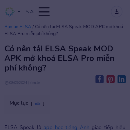
Bản tin ELSA
/
Có nên tải ELSA Speak MOD APK mở khoá
ELSA Pro miễn phí không?
Có nên tải ELSA Speak MOD
APK mở khoá ELSA Pro miễn
phí không?
08/03/2024 | kien.le
Mục lục
hiện
ELSA Speak là
app học tiếng Anh
giao tiếp hiệu