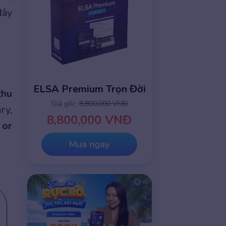
đây
ELSA Premium Trọn Đời
thu
Giá gốc:
8,800,000 VNĐ
ry,
8,800,000 VNĐ
 or
Mua ngay