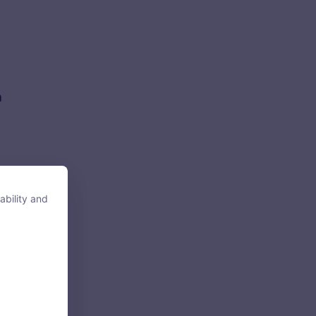
h
ability and
ability and
tore, access