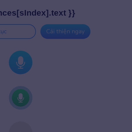
nces[sIndex].text }}
tục
Cải thiện ngay