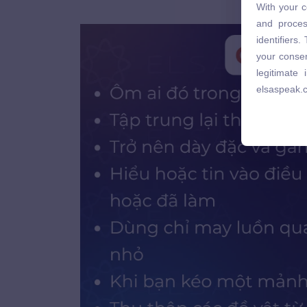
Ý nghĩ
With your c
and proces
and proces
identifiers
identifiers
your consen
your consen
legitimate
legitimate
elsaspeak.
elsaspeak.