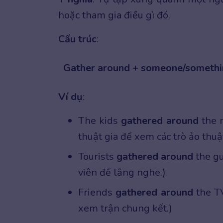
hoặc tham gia điều gì đó.
Cấu trúc
:
Gather around + someone/someth
Ví dụ
:
The kids
gathered around
the m
thuật gia để xem các trò ảo thuật
Tourists
gathered around
the gu
viên để lắng nghe.)
Friends
gathered around
the TV
xem trận chung kết.)