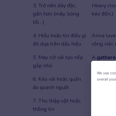
3. Trở nên dày đặc,
Heavy clo
gần hơn (mây, bóng
kéo đến.)
tối…)
4. Hiểu hoặc tin điều gì
Anna loves
đó dựa trên dấu hiệu
công việc 
5. May rút vải tạo nếp
A
gathere
gấp nhỏ
We use cook
We use cook
6. Kéo vải hoặc quần
She shive
overall you
overall you
áo quanh người
mình rồi k
7. Thu thập vật hoặc
He went to
thông tin
đã đến nhi
With your c