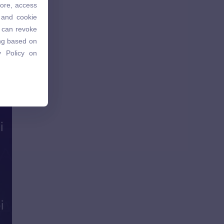
tore, access
 and cookie
 and cookie
u can revoke
u can revoke
ing based on
ing based on
 Policy on
 Policy on