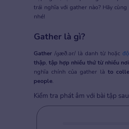
trái nghĩa với gather nào? Hãy cùng 
nhé!
Gather là gì?
Gather
/ɡæð.ər/ là danh từ hoặc
độ
thập
,
tập hợp nhiều thứ từ nhiều nơ
nghĩa chính của gather là
to coll
people
.
Kiểm tra phát âm với bài tập sau