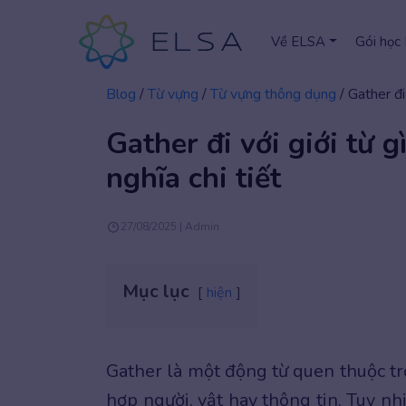
Về ELSA
Gói học
Blog
/
Từ vựng
/
Từ vựng thông dụng
/
Gather đi
Gather đi với giới từ 
nghĩa chi tiết
27/08/2025 | Admin
Mục lục
hiện
Gather là một động từ quen thuộc tr
hợp người, vật hay thông tin. Tuy nh