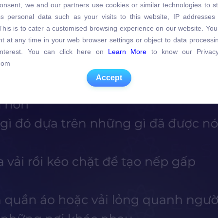
a của gather khi gather là động từ
onsent, we and our partners use cookies or similar technologies to s
s personal data such as your visits to this website, IP addresses
s personal data such as your visits to this website, IP addresses
. This is to cater a customised browsing experience on our website. Yo
. This is to cater a customised browsing experience on our website. Yo
t at any time in your web browser settings or object to data process
t at any time in your web browser settings or object to data process
 interest. You can click here on
Learn More
to know our Privacy
 interest. You can click here on
Learn More
to know our Privacy
com
com
Accept
Accept