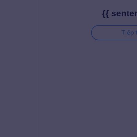
{{ sente
Tiếp 