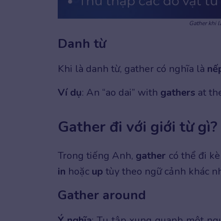
Gather khi 
Danh từ
Khi là danh từ, gather có nghĩa là
nế
Ví dụ
: An “ao dai” with
gathers
at th
Gather đi với giới từ gì?
Trong tiếng Anh,
gather
có thể đi k
in
hoặc
up
tùy theo ngữ cảnh khác n
Gather around
Ý nghĩa
: Tụ tập xung quanh một ngư