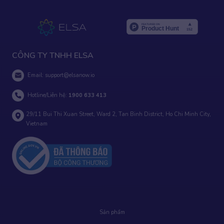
CÔNG TY TNHH ELSA
Email:
support@elsanow.io
Hotline/Liên hệ:
1900 633 413
29/11 Bui Thi Xuan Street, Ward 2, Tan Binh District, Ho Chi Minh City,
Vietnam
Sản phẩm