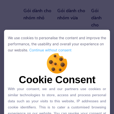
Gói dành cho
Gói dành cho
Gói
nhóm nhỏ
nhóm vừa
dành
cho
doanh
We use cookies to personalise the content and improve the
nghiệp
We use cookies to personalise the content and improve the
performance, the usability and overall your experience on
performance, the usability and overall your experience on
our website.
Continue without consent
Số
Từ 5 đến 50
Từ 51 đến
Hơn
our website.
Continue without consent
lượng
100
100
học
viên
Cookie Consent
Cookie Consent
Tổ
Doanh nghiệp
Doanh nghiệp
Các tổ
With your consent, we and our partners use cookies or
With your consent, we and our partners use cookies or
chức
nhỏ và các đội
vừa và các đội
chức và
similar technologies to store, access and process personal
similar technologies to store, access and process personal
data such as your visits to this website, IP addresses and
phù
ngũ đang
ngũ đang bổ
doanh
data such as your visits to this website, IP addresses and
cookie identifiers. This is to cater a customised browsing
hợp
phát triển
sung nhân sự
nghiệp
cookie identifiers. This is to cater a customised browsing
experience on our website. You can revoke your consent at
lớn có
experience on our website. You can revoke your consent at