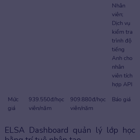
Nhân
viên;
Dịch vụ
kiểm tra
trình độ
tiếng
Anh cho
nhân
viên tích
hợp API
Mức
939.550đ/học
909.880đ/học
Báo giá
giá
viên/năm
viên/năm
ELSA Dashboard quản lý lớp học
bằng trí tuệ nhân tạo