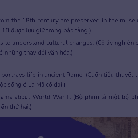
rom the 18th century are preserved in the muse
kỷ 18 được lưu giữ trong bảo tàng.)
ts to understand cultural changes. (Cô ấy nghiên 
về những thay đổi văn hóa.)
y portrays life in ancient Rome. (Cuốn tiểu thuyết l
ộc sống ở La Mã cổ đại.)
drama about World War II. (Bộ phim là một bộ p
iến thứ hai.)