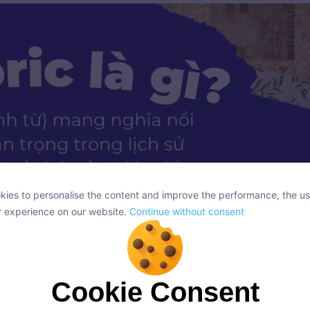
ies to personalise the content and improve the performance, the us
ies to personalise the content and improve the performance, the us
r experience on our website.
Continue without consent
r experience on our website.
Continue without consent
Cookie Consent
Cookie Consent
onsent, we and our partners use cookies or similar technologies to s