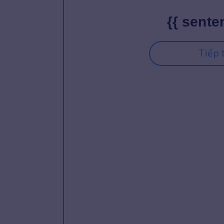
{{ sente
Tiếp 