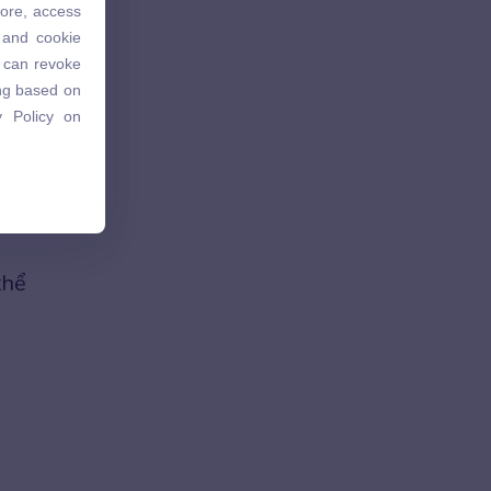
tore, access
 and cookie
 and cookie
u can revoke
u can revoke
ing based on
ing based on
 Policy on
 Policy on
hứ,
thể