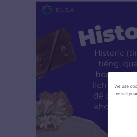
We use cook
We use cook
overall you
overall you
With your c