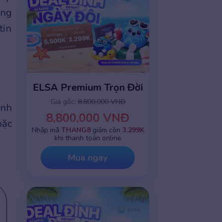
ảng
tin
ELSA Premium Trọn Đời
Giá gốc:
8,800,000 VNĐ
ảnh
8,800,000 VNĐ
oặc
Nhập mã
THANG8
giảm còn
3.299K
khi thanh toán online
Mua ngay