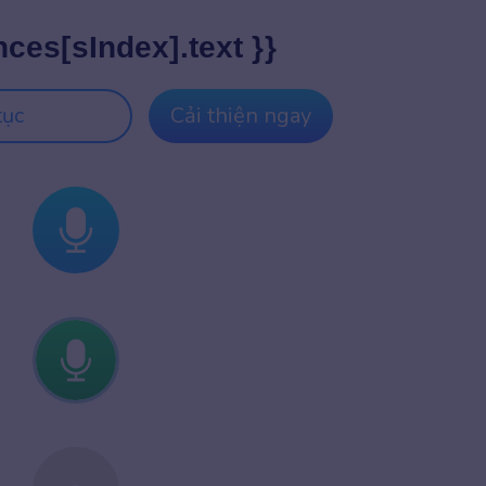
nces[sIndex].text }}
tục
Cải thiện ngay