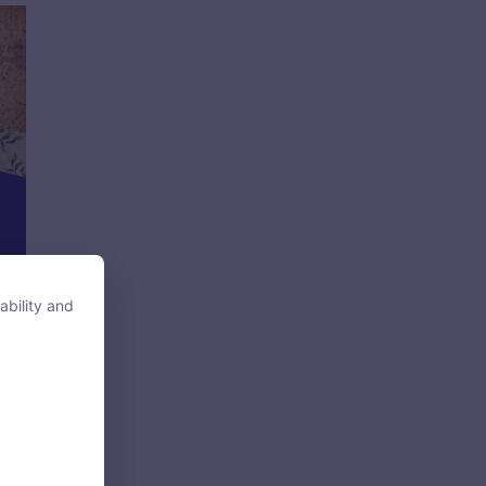
ability and
ability and
tore, access