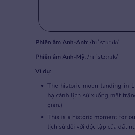
Phiên âm
Anh-Anh
: /hɪˈstɒr.ɪk/
Phiên âm Anh-Mỹ
: /hɪˈstɔːr.ɪk/
Ví dụ
:
The historic moon landing in 1
hạ cánh lịch sử xuống mặt tră
gian.)
This is a historic moment for 
lịch sử đối với độc lập của đất n