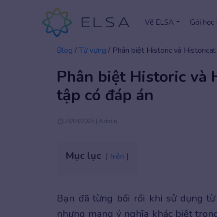
Về ELSA
Gói học
Blog
/
Từ vựng
/
Phân biệt Historic và Historical
Phân biệt Historic và 
tập có đáp án
29/04/2025 | Admin
Mục lục
hiện
Bạn đã từng bối rối khi sử dụng t
nhưng mang ý nghĩa khác biệt trong